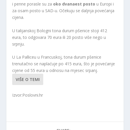
i penne porasle su za
oko dvanaest posto
u Europi i
za osam posto u SAD-u. Očekuju se daljnja povećanja
cijena.
U talijanskoj Bologni tona durum pšenice stoji 412
eura, to odgovara 70 eura ili 20 posto više nego u
srpnju.
U La Palliceu u Francuskoj, tona durum pšenice
trenutačno se naplaćuje po 415 eura, što je povećanje
cijene od 55 eura u odnosu na mjesec srpanj.
VIŠE O TEMI
Izvor:Poslovni.hr