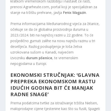
kratkom vremenskom razdoblju i nastavit će rasti,
prenosi Agrarheute.com, portal koji je specijaliziran za
stanje na tržištu prehrane, javlja
Fenix Magazin
.
Prema informacijama Međunarodnog vijeća za žitarice,
očekuje se da će globalna proizvodnja duruma u
2023./2024. biti na najnižoj razini u 22 godine. To će
posljedično gurnuti zalihe na novu najnižu razinu u tri
desetljeća. Razlog poskupljenja je loša žetva
uzrokovana sušom u Kanadi, najvećem
izvozniku
durum pšenice
, te vremenskim
nepogodama u Europi.
EKONOMSKI STRUČNJAK: ‘GLAVNA
PREPREKA EKONOMSKOM RASTU
IDUĆIH GODINA BIT ĆE MANJAK
RADNE SNAGE’
Prema podatcima tvrtke za istraživanje tržišta Nielsen,
maloprodajne cijene tjestenine kao što su fusili, špageti