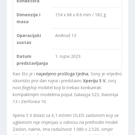
konektora
Dimenzije i
154 x 68 x 8.6 mm / 182 g
masa
Operacijski
Android 13
sustav
Datum
1. rujna 2023.
predstavljanja
Kao što je i
najavljeno prošloga tjedna
, Sony je vrijedno
iskoristio prvi dan rujna i predstavio
Xperiju 5 V
, svoj
novi
flagship
mobitel koji bi trebao konkurirati
kompaktnijim modelima poput Galaxyja S23, Xiaomija
13 i Zenfonea 10.
Xperia 5 V dolazi sa 6,1-inčnim OLED zaslonom koji se
uglavnom nije mijenjao u odnosu na prethodni model.
Zaslon, naime, ima razlučivost 1.080 x 2.520, omjer