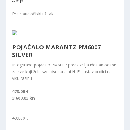
Akcija
Pravi audiofilski užitak.
POJAČALO MARANTZ PM6007
SILVER
Integrirano pojacalo PM6007 predstavlja idealan odabir
za sve koji žele svoj dvokanalni Hi-Fi sustav podici na
višu razinu
479,00 €
3.609,03 kn
499,00 €