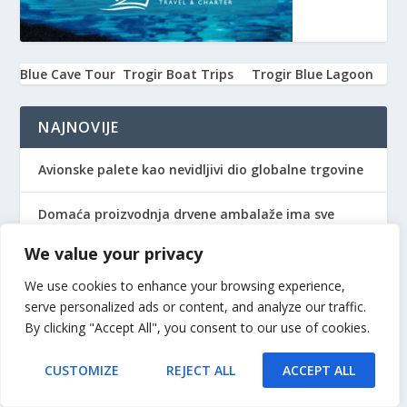
Blue Cave Tour
Trogir Boat Trips
Trogir Blue Lagoon
NAJNOVIJE
Avionske palete kao nevidljivi dio globalne trgovine
Domaća proizvodnja drvene ambalaže ima sve
važniju ulogu – Fagus palete i okviri za palete za
moderne tvrtke
We value your privacy
We use cookies to enhance your browsing experience,
Zašto sve više tvrtki ulaže u kvalitetne brodske
serve personalized ads or content, and analyze our traffic.
palete?
By clicking "Accept All", you consent to our use of cookies.
Sklad među susjedima: ključ za miran i kvalitetan
zajednički život
CUSTOMIZE
REJECT ALL
ACCEPT ALL