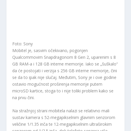
Foto: Sony
Mobitel je, sasvim očekivano, pogonjen
Qualcommovim Snapdragonom 8 Gen 2, uparenim s 8
GB RAM-a i 128 GB interne memorije. Iako se „šuškalo“
da će postojati i verzija s 256 GB interne memorije, čini
se da to ipak nije slučaj. Međutim, Sony je i ove godine
ostavio mogućnost proširenja memorije putem
microSD kartice, stoga to i nije toliki problem kako se
na prvu čini.
Na stražnjoj strani mobitela nalazi se relativno mali
sustav kamera s 52-megapikselnim glavnim senzorom
veličine 1/1.35 inča te 12-megapikselnim ultraširokim
senzorom od 1/2.5 inča, dok telefoto senzora više –