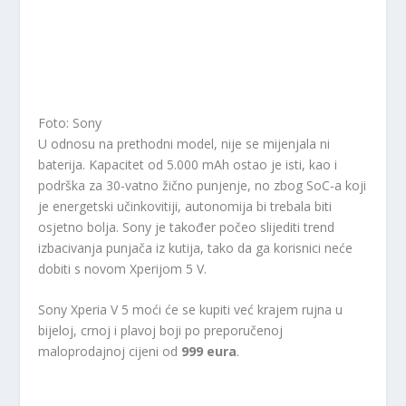
Foto: Sony
U odnosu na prethodni model, nije se mijenjala ni
baterija. Kapacitet od 5.000 mAh ostao je isti, kao i
podrška za 30-vatno žično punjenje, no zbog SoC-a koji
je energetski učinkovitiji, autonomija bi trebala biti
osjetno bolja. Sony je također počeo slijediti trend
izbacivanja punjača iz kutija, tako da ga korisnici neće
dobiti s novom Xperijom 5 V.
Sony Xperia V 5 moći će se kupiti već krajem rujna u
bijeloj, crnoj i plavoj boji po preporučenoj
maloprodajnoj cijeni od
999 eura
.