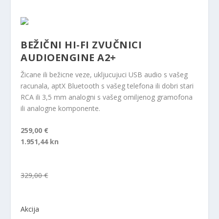
BEŽIČNI HI-FI ZVUČNICI
AUDIOENGINE A2+
Žicane ili bežicne veze, ukljucujuci USB audio s vašeg
racunala, aptX Bluetooth s vašeg telefona ili dobri stari
RCA ili 3,5 mm analogni s vašeg omiljenog gramofona
ili analogne komponente.
259,00 €
1.951,44 kn
329,00 €
Akcija