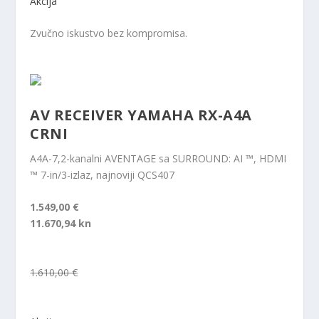
Akcija
Zvučno iskustvo bez kompromisa.
AV RECEIVER YAMAHA RX-A4A
CRNI
A4A-7,2-kanalni AVENTAGE sa SURROUND: AI ™, HDMI
™ 7-in/3-izlaz, najnoviji QCS407
1.549,00 €
11.670,94 kn
1.610,00 €