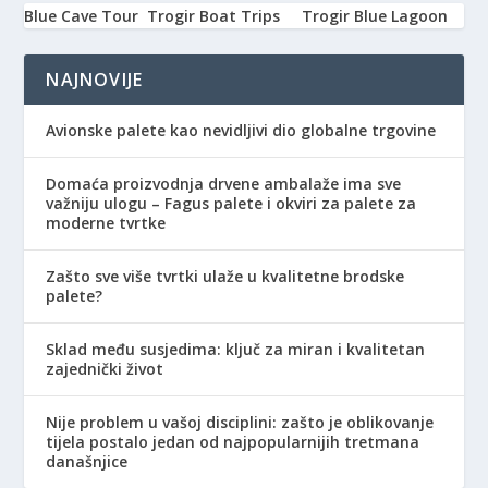
Blue Cave Tour
Trogir Boat Trips
Trogir Blue Lagoon
NAJNOVIJE
Avionske palete kao nevidljivi dio globalne trgovine
Domaća proizvodnja drvene ambalaže ima sve
važniju ulogu – Fagus palete i okviri za palete za
moderne tvrtke
Zašto sve više tvrtki ulaže u kvalitetne brodske
palete?
Sklad među susjedima: ključ za miran i kvalitetan
zajednički život
Nije problem u vašoj disciplini: zašto je oblikovanje
tijela postalo jedan od najpopularnijih tretmana
današnjice