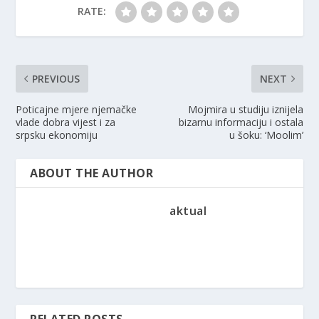
RATE:
PREVIOUS
NEXT
Poticajne mjere njemačke
Mojmira u studiju iznijela
vlade dobra vijest i za
bizarnu informaciju i ostala
srpsku ekonomiju
u šoku: ‘Moolim’
ABOUT THE AUTHOR
aktual
RELATED POSTS