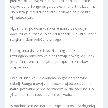
preuzeli 30. kolovoza, samo nekoliko minuta nakon
objave da je Bongo osigurao treći mandat na izborima.
No hunta je rezultat poništila uz objašnjenje da nije
vjerodostojan.
Nguemu su po dolasku na ceremoniju uz ovacije
dočekali vojni časnici i visoki dužnosnici. Na isti su način
reagirali nakon položene prisege.
U programu državne televizije moglo se vidjeti
razdragano mnoštvo koje pozdravlja novog vođu dok
je svečani trenutak obilježen pucnjavom iz tenkova u
smjeru mora.
Državni udar, koji je okončao 56 godina vladavine
obitelji Bongo u ovoj zemlji poznatoj po proizvodnji
nafte, potaknuo je brojne stanovnike da izađu na ulice
glavnoga grada i pozdrave novog vođu.
Istodobno je međunarodna zajednica osudila događaj.