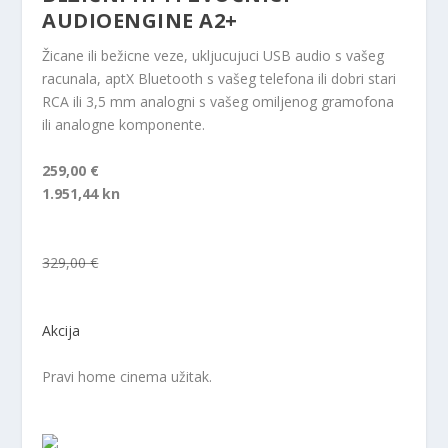
AUDIOENGINE A2+
Žicane ili bežicne veze, ukljucujuci USB audio s vašeg
racunala, aptX Bluetooth s vašeg telefona ili dobri stari
RCA ili 3,5 mm analogni s vašeg omiljenog gramofona
ili analogne komponente.
259,00 €
1.951,44 kn
329,00 €
Akcija
Pravi home cinema užitak.