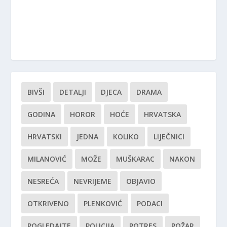
BIVŠI
DETALJI
DJECA
DRAMA
GODINA
HOROR
HOĆE
HRVATSKA
HRVATSKI
JEDNA
KOLIKO
LIJEČNICI
MILANOVIĆ
MOŽE
MUŠKARAC
NAKON
NESREĆA
NEVRIJEME
OBJAVIO
OTKRIVENO
PLENKOVIĆ
PODACI
POGLEDAJTE
POLICIJA
POTRES
POŽAR