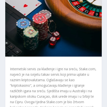
Internetski servis za klađenje i igre na sreću, Stake.com,
najveći je na svijetu takav servis koji prima uplate u
raznim kriptovalutama. Oglašavaju se kao
“kriptokasino”, a omogućavaju klađenje i igranje
različitih igara na sreću. Sjedišta imaju u Australiji i na
karipskom otoku Curaçao, dok urede imaju i u Srbiji te
na Cipru. Ovoga tjedna Stake.com je bio žrtvom