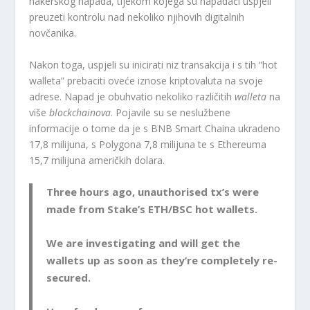
hakerskog napada, tijekom kojega su napadači uspjeli
preuzeti kontrolu nad nekoliko njihovih digitalnih
novčanika.
Nakon toga, uspjeli su inicirati niz transakcija i s tih “hot
walleta” prebaciti oveće iznose kriptovaluta na svoje
adrese. Napad je obuhvatio nekoliko različitih
walleta
na
više
blockchainova
. Pojavile su se neslužbene
informacije o tome da je s BNB Smart Chaina ukradeno
17,8 milijuna, s Polygona 7,8 milijuna te s Ethereuma
15,7 milijuna američkih dolara.
Three hours ago, unauthorised tx’s were
made from Stake’s ETH/BSC hot wallets.
We are investigating and will get the
wallets up as soon as they’re completely re-
secured.