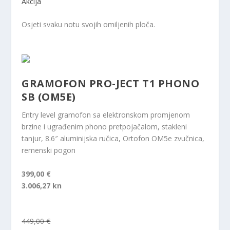
Akcija
Osjeti svaku notu svojih omiljenih ploča.
GRAMOFON PRO-JECT T1 PHONO
SB (OM5E)
Entry level gramofon sa elektronskom promjenom
brzine i ugrađenim phono pretpojačalom, stakleni
tanjur, 8.6″ aluminijska ručica, Ortofon OM5e zvučnica,
remenski pogon
399,00 €
3.006,27 kn
449,00 €