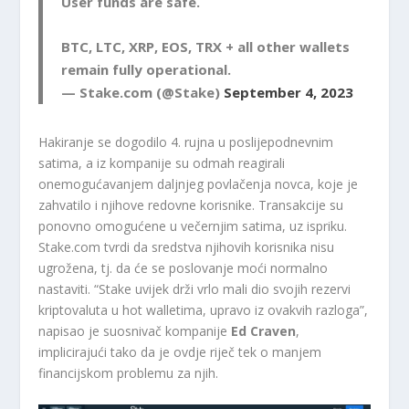
User funds are safe.
BTC, LTC, XRP, EOS, TRX + all other wallets
remain fully operational.
— Stake.com (@Stake)
September 4, 2023
Hakiranje se dogodilo 4. rujna u poslijepodnevnim
satima, a iz kompanije su odmah reagirali
onemogućavanjem daljnjeg povlačenja novca, koje je
zahvatilo i njihove redovne korisnike. Transakcije su
ponovno omogućene u večernjim satima, uz ispriku.
Stake.com tvrdi da sredstva njihovih korisnika nisu
ugrožena, tj. da će se poslovanje moći normalno
nastaviti. “Stake uvijek drži vrlo mali dio svojih rezervi
kriptovaluta u hot walletima, upravo iz ovakvih razloga”,
napisao je suosnivač kompanije
Ed Craven
,
implicirajući tako da je ovdje riječ tek o manjem
financijskom problemu za njih.