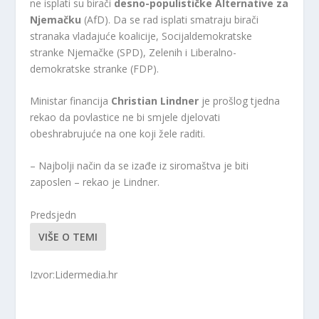
ne isplati su birači
desno-populističke Alternative za
Njemačku
(AfD). Da se rad isplati smatraju birači
stranaka vladajuće koalicije, Socijaldemokratske
stranke Njemačke (SPD), Zelenih i Liberalno-
demokratske stranke (FDP).
Ministar financija
Christian Lindner
je prošlog tjedna
rekao da povlastice ne bi smjele djelovati
obeshrabrujuće na one koji žele raditi.
– Najbolji način da se izađe iz siromaštva je biti
zaposlen – rekao je Lindner.
Predsjedn
VIŠE O TEMI
Izvor:Lidermedia.hr