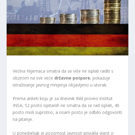
Većina Nijemaca smatra da se više ne isplati raditi s
obzirom na sve veće
državne potpore
, pokazuje
istraživanje javnog mnijenja objavljeno u utorak.
Prema anketi koju je za dnevnik Bild proveo institut
INSA, 52 posto ispitanih ne smatra da se rad isplati, 40
posto misli suprotno, a osam posto je odbilo odgovoriti
na pitanje.
U ponedjeljak je pozornost javnosti privukla vijest o