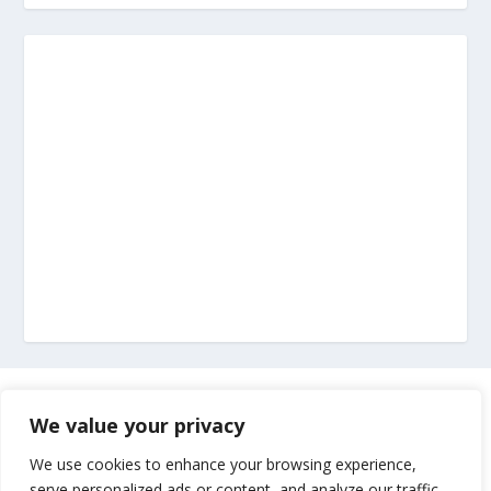
Marketing
We value your privacy
Impressum
We use cookies to enhance your browsing experience,
serve personalized ads or content, and analyze our traffic.