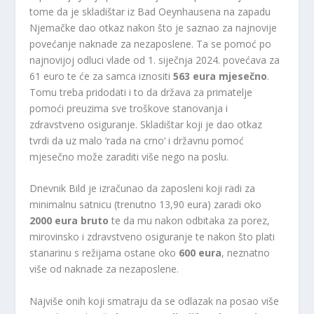
tome da je skladištar iz Bad Oeynhausena na zapadu
Njemačke dao otkaz nakon što je saznao za najnovije
povećanje naknade za nezaposlene. Ta se pomoć po
najnovijoj odluci vlade od 1. siječnja 2024. povećava za
61 euro te će za samca iznositi
563 eura mjesečno
.
Tomu treba pridodati i to da država za primatelje
pomoći preuzima sve troškove stanovanja i
zdravstveno osiguranje. Skladištar koji je dao otkaz
tvrdi da uz malo ‘rada na crno‘ i državnu pomoć
mjesečno može zaraditi više nego na poslu.
Dnevnik Bild je izračunao da zaposleni koji radi za
minimalnu satnicu (trenutno 13,90 eura) zaradi oko
2000 eura bruto
te da mu nakon odbitaka za porez,
mirovinsko i zdravstveno osiguranje te nakon što plati
stanarinu s režijama ostane oko
600 eura
, neznatno
više od naknade za nezaposlene.
Najviše onih koji smatraju da se odlazak na posao više