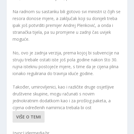
Na radnom su sastanku bili gotovo svi ministri iz čijih se
resora donose mjere, a zaključak koji su donijeli treba
ipak još potvrditi premijer Andrej Plenković, a onda i
stranačka tijela, pa su promjene u zadnji čas uvijek
moguće.
No, ovo je zadnja verzija, prema kojoj bi subvencije na
struju trebale ostati iste još pola godine nakon što 30.
rujna isteknu postojeće mjere, s time da je cijena plina
ionako regulirana do travnja iduće godine.
Također, umirovljenici, kao i različite druge osjetljive
društvene skupine, mogu računati s novim
jednokratnim dodatkom kao i za prošlog paketa, a
cijena određenih namirnica trebala bi ost
VIŠE O TEMI
Izvor:Lidermedia.hr