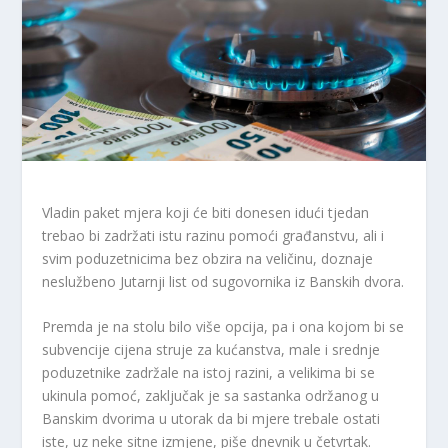
Vladin paket mjera koji će biti donesen idući tjedan
trebao bi zadržati istu razinu pomoći građanstvu, ali i
svim poduzetnicima bez obzira na veličinu, doznaje
neslužbeno Jutarnji list od sugovornika iz Banskih dvora.
Premda je na stolu bilo više opcija, pa i ona kojom bi se
subvencije cijena struje za kućanstva, male i srednje
poduzetnike zadržale na istoj razini, a velikima bi se
ukinula pomoć, zaključak je sa sastanka održanog u
Banskim dvorima u utorak da bi mjere trebale ostati
iste, uz neke sitne izmjene, piše dnevnik u četvrtak.