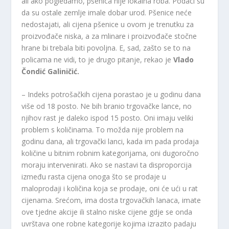
ali ako pogledamo, pšenica nije lokalna roba. Podaci su
da su ostale zemlje imale dobar urod. Pšenice neće
nedostajati, ali cijena pšenice u ovom je trenutku za
proizvođače niska, a za mlinare i proizvođače stočne
hrane bi trebala biti povoljna. E, sad, zašto se to na
policama ne vidi, to je drugo pitanje, rekao je
Vlado
Čondić Galiničić.
– Indeks potrošačkih cijena porastao je u godinu dana
više od 18 posto. Ne bih branio trgovačke lance, no
njihov rast je daleko ispod 15 posto. Oni imaju veliki
problem s količinama. To možda nije problem na
godinu dana, ali trgovački lanci, kada im pada prodaja
količine u bitnim robnim kategorijama, oni dugoročno
moraju intervenirati. Ako se nastavi ta disproporcija
između rasta cijena onoga što se prodaje u
maloprodaji i količina koja se prodaje, oni će ući u rat
cijenama. Srećom, ima dosta trgovačkih lanaca, imate
ove tjedne akcije ili stalno niske cijene gdje se onda
uvrštava one robne kategorije kojima izrazito padaju