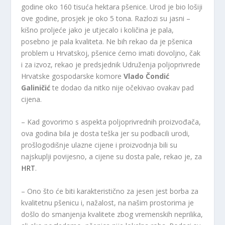
godine oko 160 tisuća hektara pšenice. Urod je bio lošiji
ove godine, prosjek je oko 5 tona. Razlozi su jasni –
kišno proljeće jako je utjecalo i količina je pala,
posebno je pala kvaliteta. Ne bih rekao da je pšenica
problem u Hrvatskoj, pšenice ćemo imati dovoljno, čak
i za izvoz, rekao je predsjednik Udruženja poljoprivrede
Hrvatske gospodarske komore
Vlado Čondić
Galiničić
te dodao da nitko nije očekivao ovakav pad
cijena.
– Kad govorimo s aspekta poljoprivrednih proizvođača,
ova godina bila je dosta teška jer su podbacili urodi,
prošlogodišnje ulazne cijene i proizvodnja bili su
najskuplji povijesno, a cijene su dosta pale, rekao je, za
HRT
.
– Ono što će biti karakteristično za jesen jest borba za
kvalitetnu pšenicu i, nažalost, na našim prostorima je
došlo do smanjenja kvalitete zbog vremenskih neprilika,