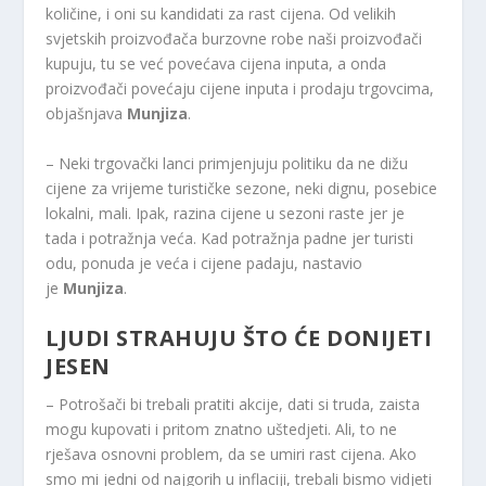
količine, i oni su kandidati za rast cijena. Od velikih
svjetskih proizvođača burzovne robe naši proizvođači
kupuju, tu se već povećava cijena inputa, a onda
proizvođači povećaju cijene inputa i prodaju trgovcima,
objašnjava
Munjiza
.
– Neki trgovački lanci primjenjuju politiku da ne dižu
cijene za vrijeme turističke sezone, neki dignu, posebice
lokalni, mali. Ipak, razina cijene u sezoni raste jer je
tada i potražnja veća. Kad potražnja padne jer turisti
odu, ponuda je veća i cijene padaju, nastavio
je
Munjiza
.
LJUDI STRAHUJU ŠTO ĆE DONIJETI
JESEN
– Potrošači bi trebali pratiti akcije, dati si truda, zaista
mogu kupovati i pritom znatno uštedjeti. Ali, to ne
rješava osnovni problem, da se umiri rast cijena. Ako
smo mi jedni od najgorih u inflaciji, trebali bismo vidjeti