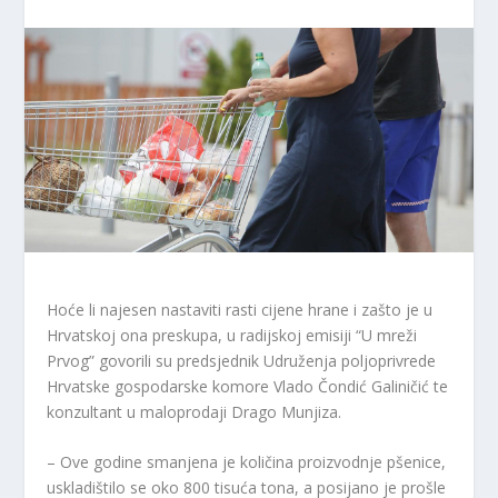
Hoće li najesen nastaviti rasti cijene hrane i zašto je u
Hrvatskoj ona preskupa, u radijskoj emisiji “U mreži
Prvog” govorili su predsjednik Udruženja poljoprivrede
Hrvatske gospodarske komore Vlado Čondić Galiničić te
konzultant u maloprodaji Drago Munjiza.
– Ove godine smanjena je količina proizvodnje pšenice,
uskladištilo se oko 800 tisuća tona, a posijano je prošle