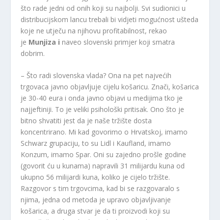
što rade jedni od onih koji su najbolji. Svi sudionici u
distribucijskom lancu trebali bi vidjeti mogućnost ušteda
koje ne utječu na njihovu profitabilnost, rekao
je
Munjiza i
naveo slovenski primjer koji smatra
dobrim.
– Što radi slovenska vlada? Ona na pet najvećih
trgovaca javno objavljuje cijelu košaricu. Znači, košarica
je 30-40 eura i onda javno objavi u medijima tko je
najjeftiniji. To je veliki psihološki pritisak. Ono što je
bitno shvatiti jest da je naše tržište dosta
koncentrirano. Mi kad govorimo o Hrvatskoj, imamo
Schwarz grupaciju, to su Lidl i Kaufland, imamo
Konzum, imamo Spar. Oni su zajedno prošle godine
(govorit ću u kunama) napravili 31 milijardu kuna od
ukupno 56 milijardi kuna, koliko je cijelo tržište.
Razgovor s tim trgovcima, kad bi se razgovaralo s
njima, jedna od metoda je upravo objavljivanje
košarica, a druga stvar je da ti proizvodi koji su