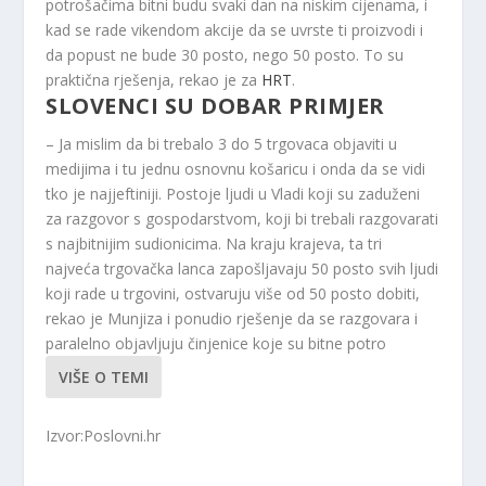
potrošačima bitni budu svaki dan na niskim cijenama, i
kad se rade vikendom akcije da se uvrste ti proizvodi i
da popust ne bude 30 posto, nego 50 posto. To su
praktična rješenja, rekao je za
HRT
.
SLOVENCI SU DOBAR PRIMJER
– Ja mislim da bi trebalo 3 do 5 trgovaca objaviti u
medijima i tu jednu osnovnu košaricu i onda da se vidi
tko je najjeftiniji. Postoje ljudi u Vladi koji su zaduženi
za razgovor s gospodarstvom, koji bi trebali razgovarati
s najbitnijim sudionicima. Na kraju krajeva, ta tri
najveća trgovačka lanca zapošljavaju 50 posto svih ljudi
koji rade u trgovini, ostvaruju više od 50 posto dobiti,
rekao je Munjiza i ponudio rješenje da se razgovara i
paralelno objavljuju činjenice koje su bitne potro
VIŠE O TEMI
Izvor:Poslovni.hr