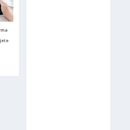
orma
jete