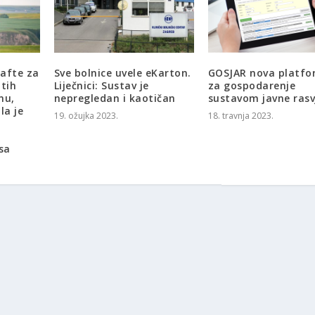
nafte za
Sve bolnice uvele eKarton.
GOSJAR nova platf
itih
Liječnici: Sustav je
za gospodarenje
nu,
nepregledan i kaotičan
sustavom javne rasv
la je
19. ožujka 2023.
18. travnja 2023.
sa