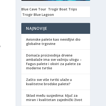
Blue Cave Tour
Trogir Boat Trips
Trogir Blue Lagoon
NAJNOVIJE
Avionske palete kao nevidljivi dio
globalne trgovine
P
Domaća proizvodnja drvene
ambalaže ima sve važniju ulogu –
Fagus palete i okviri za palete za
moderne tvrtke
Zašto sve više tvrtki ulaže u
kvalitetne brodske palete?
o
Sklad među susjedima: ključ za
miran i kvalitetan zajednički život