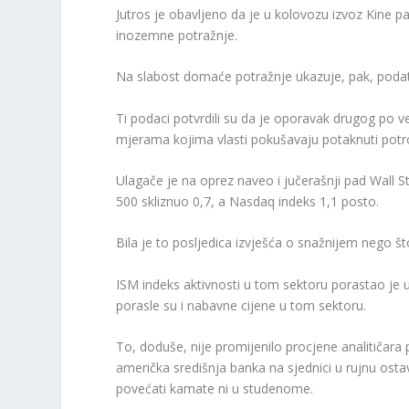
Jutros je obavljeno da je u kolovozu izvoz Kine p
inozemne potražnje.
Na slabost domaće potražnje ukazuje, pak, podata
Ti podaci potvrdili su da je oporavak drugog po ve
mjerama kojima vlasti pokušavaju potaknuti potr
Ulagače je na oprez naveo i jučerašnji pad Wall 
500 skliznuo 0,7, a Nasdaq indeks 1,1 posto.
Bila je to posljedica izvješća o snažnijem nego š
ISM indeks aktivnosti u tom sektoru porastao je u
porasle su i nabavne cijene u tom sektoru.
To, doduše, nije promijenilo procjene analitičara
američka središnja banka na sjednici u rujnu ost
povećati kamate ni u studenome.