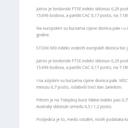
Jutros je londonski FTSE indeks skliznuo 0,29 pos
15.696 bodova, a pariški CAC 0,17 posto, na 7.1
Na europskim su burzama cijene dionica pale i u č
godine.
STOXX 600 indeks vodećih europskih dionica bio j
Jutros je londonski FTSE indeks skliznuo 0,29 pos
15.696 bodova, a pariški CAC 0,17 posto, na 7.1
I na azijskim su burzama cijene dionica pale. MSCI 
minusu 0,7 posto, oslabivši treći dan zaredom.
Pritom je na Tokijskoj burzi Nikkei indeks pao 0,
Australiji skliznule između 0,5 i 1,2 posto.
Posljedica je to, među ostalim, novih podataka k