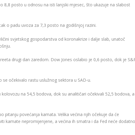
ao 8,8 posto u odnosu na isti lanjski mjesec, što ukazuje na slabost
k o padu uvoza za 7,3 posto na godišnjoj razini.
ličini svjetskog gospodarstva od koronakrize i dalje slab, unatoč
ošnju.
Streeta drugi dan zaredom. Dow Jones oslabio je 0,6 posto, dok je S&
to se očekivalo rastu uslužnog sektora u SAD-u.
 kolovozu na 54,5 bodova, dok su analitičari očekivali 52,5 bodova, a
 po pitanju povećanja kamata. Velika većina njih očekuje da će
aviti kamate nepromijenjene, a većina ih smatra i da Fed neće dodatn