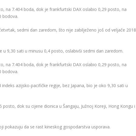
to, na 7.404 boda, dok je frankfurtski DAX oslabio 0,29 posto, na
80 bodova.
etvrtak, sedmi dan zaredom, što nije zabilježeno još od veljače 2018
e u 9,30 sati u minusu 0,4 posto, oslabivši sedmi dan zaredom.
to, na 7.404 boda, dok je frankfurtski DAX oslabio 0,29 posto, na
80 bodova.
indeks azijsko-pacifičke regije, bez Japana, bio je oko 9,30 sati u
75 posto, dok su cijene dionica u Šangaju, Južnoj Koreji, Hong Kongu i
oji pokazuju da se rast kineskog gospodarstva usporava.