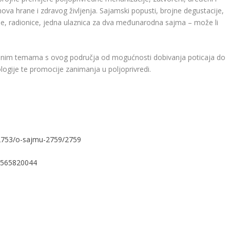
jmova hrane i zdravog življenja. Sajamski popusti, brojne degustacije,
ije, radionice, jedna ulaznica za dva međunarodna sajma – može li
ualnim temama s ovog područja od mogućnosti dobivanja poticaja do
logije te promocije zanimanja u poljoprivredi.
i-2753/o-sajmu-2759/2759
94565820044