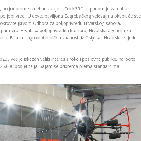
e, poljoopreme i mehanizacije – CroAGRO, u punom je zamahu s
oljoprivredi. U devet paviljona Zagrebačkog velesajma okupit će sv
d pokroviteljstvom Odbora za poljoprivredu Hrvatskog sabora,
e partnera: Hrvatska poljoprivredna komora, Hrvatska agencija za
eba, Fakultet agrobiotehničkih znanosti iz Osijeka i Hrvatska zajednic
3., već je iskazan veliki interes široke i poslovne publike, naročito
25.000 posjetitelja. Sajam se priprema prema standardima