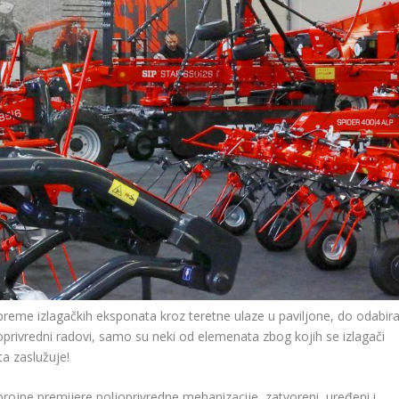
preme izlagačkih eksponata kroz teretne ulaze u paviljone, do odabir
privredni radovi, samo su neki od elemenata zbog kojih se izlagači
a zaslužuje!
brojne premijere poljoprivredne mehanizacije, zatvoreni, uređeni i