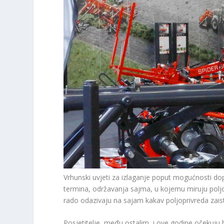
Vrhunski uvjeti za izlaganje poput mogućnosti do
termina, održavanja sajma, u kojemu miruju poljo
rado odazivaju na sajam kakav poljoprivreda zaist
Posjetitelje, među ostalim, i ove godine očekuju 