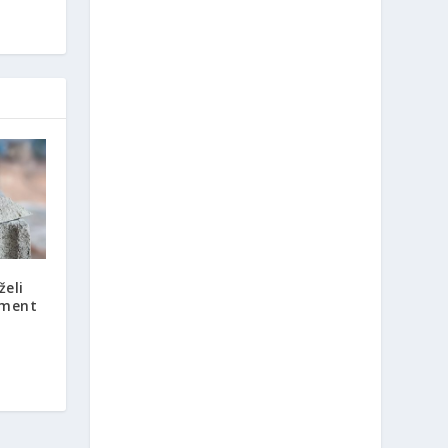
želi
ement