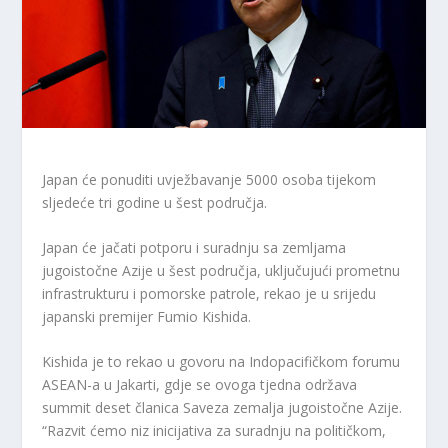
Japan će ponuditi uvježbavanje 5000 osoba tijekom
sljedeće tri godine u šest područja.
Japan će jačati potporu i suradnju sa zemljama
jugoistočne Azije u šest područja, uključujući prometnu
infrastrukturu i pomorske patrole, rekao je u srijedu
japanski premijer Fumio Kishida.
Kishida je to rekao u govoru na Indopacifičkom forumu
ASEAN-a u Jakarti, gdje se ovoga tjedna održava
summit deset članica Saveza zemalja jugoistočne Azije.
“Razvit ćemo niz inicijativa za suradnju na političkom,