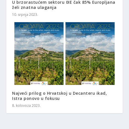
U brzorastućem sektoru 0IE čak 85% Europljana
želi znatna ulaganja
10. srpnja 2023.
Najveći prilog o Hrvatskoj u Decanteru ikad,
Istra ponovo u fokusu
8. kolovoza 2023.