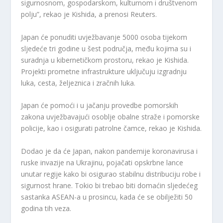
sigurnosnom, gospodarskom, kulturnom i društvenom
polju”, rekao je Kishida, a prenosi Reuters.
Japan će ponuditi uvježbavanje 5000 osoba tijekom
sljedeće tri godine u šest područja, među kojima su i
suradnja u kibernetičkom prostoru, rekao je Kishida.
Projekti prometne infrastrukture uključuju izgradnju
luka, cesta, željeznica i zračnih luka.
Japan će pomoći i u jačanju provedbe pomorskih
zakona uvježbavajući osoblje obalne straže i pomorske
policije, kao i osigurati patrolne čamce, rekao je Kishida.
Dodao je da će Japan, nakon pandemije koronavirusa i
ruske invazije na Ukrajinu, pojačati opskrbne lance
unutar regije kako bi osigurao stabilnu distribuciju robe i
sigurnost hrane. Tokio bi trebao biti domaćin sljedećeg
sastanka ASEAN-a u prosincu, kada će se obilježiti 50
godina tih veza.