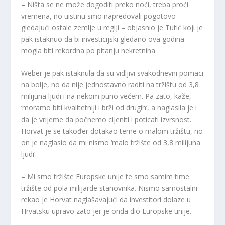
– Ništa se ne može dogoditi preko noći, treba proći
vremena, no uistinu smo napredovali pogotovo
gledajući ostale zemlje u regiji – objasnio je Tutić koji je
pak istaknuo da bi investicijski gledano ova godina
mogla biti rekordna po pitanju nekretnina.
Weber je pak istaknula da su vidljivi svakodnevni pomaci
na bolje, no da nije jednostavno raditi na tržištu od 3,8
milijuna ljudi i na nekom puno većem. Pa zato, kaže,
‘moramo biti kvalitetniji i brži od drugih‘, a naglasila je i
da je vrijeme da počnemo cijeniti i poticati izvrsnost.
Horvat je se također dotakao teme o malom tržištu, no
on je naglasio da mi nismo ‘malo tržište od 3,8 milijuna
ljudi‘.
– Mi smo tržište Europske unije te smo samim time
tržište od pola milijarde stanovnika. Nismo samostalni –
rekao je Horvat naglašavajući da investitori dolaze u
Hrvatsku upravo zato jer je onda dio Europske unije.