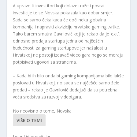
A upravo ti investitori koji dolaze traže i povrat
investicije te se Novska pokazala kao dobar smjer.
Sada se samo čeka kada će doći neka globalna
kompanija i napraviti akviziciju hrvatske gaming tvrtke.
Tako barem smatra Gavrilović koji je rekao da je ‘exit‘,
odnosno prodaja startupa jedna od najčešćih
budućnosti za gaming startupove jer nažalost u
Hrvatskoj ne postoji izdavač videoigara nego se moraju
potpisivati ugovori sa strancima.
– Kada bi ih bilo onda bi gaming kompanijama bilo lakše
poslovati u Hrvatskoj, no sada se najčešće samo žele
prodati – rekao je Gavrilović dodajući da su potrebna
veća sredstva za razvoj videoigara.
No neovisno o tome, Novska
VIŠE O TEMI
Izvor:Lidermedia.hr