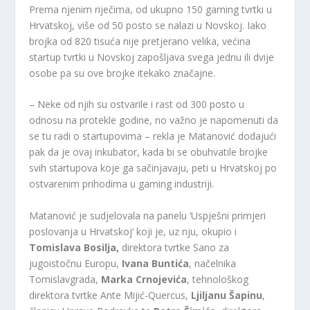
Prema njenim riječima, od ukupno 150 gaming tvrtki u
Hrvatskoj, više od 50 posto se nalazi u Novskoj. Iako
brojka od 820 tisuća nije pretjerano velika, većina
startup tvrtki u Novskoj zapošljava svega jednu ili dvije
osobe pa su ove brojke itekako značajne.
– Neke od njih su ostvarile i rast od 300 posto u
odnosu na protekle godine, no važno je napomenuti da
se tu radi o startupovima – rekla je Matanović dodajući
pak da je ovaj inkubator, kada bi se obuhvatile brojke
svih startupova koje ga sačinjavaju, peti u Hrvatskoj po
ostvarenim prihodima u gaming industriji.
Matanović je sudjelovala na panelu ‘Uspješni primjeri
poslovanja u Hrvatskoj‘ koji je, uz nju, okupio i
Tomislava Bosilja,
direktora tvrtke Sano za
jugoistočnu Europu,
Ivana Buntića
, načelnika
Tomislavgrada,
Marka Crnojevića
, tehnološkog
direktora tvrtke Ante Mijić-Quercus,
Ljiljanu Šapinu
,