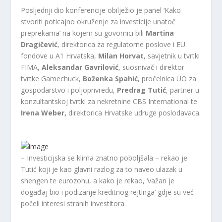
Posljednji dio konferencije obilježio je panel ‘Kako
stvoriti poticajno okruženje za investicije unatoč
preprekama‘ na kojem su govornici bili
Martina
Dragičević
, direktorica za regulatorne poslove i EU
fondove u A1 Hrvatska,
Milan Horvat
, savjetnik u tvrtki
FIMA,
Aleksandar Gavrilović
, suosnivač i direktor
tvrtke Gamechuck,
Boženka Spahić
, pročelnica UO za
gospodarstvo i poljoprivredu,
Predrag Tutić
, partner u
konzultantskoj tvrtki za nekretnine CBS International te
Irena Weber,
direktorica Hrvatske udruge poslodavaca.
– Investicijska se klima znatno poboljšala – rekao je
Tutić koji je kao glavni razlog za to naveo ulazak u
shengen te eurozonu, a kako je rekao, ‘važan je
događaj bio i podizanje kreditnog rejtinga‘ gdje su već
počeli interesi stranih investitora.