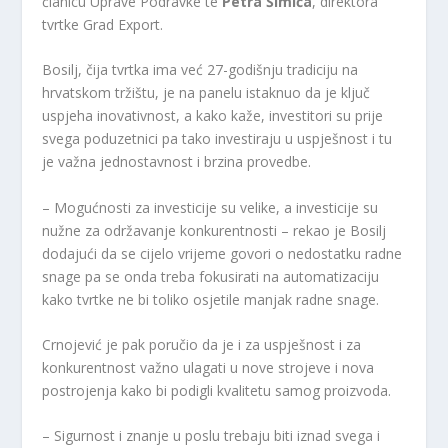
članicu Uprave Podravke te
Petra Šimića
, direktora
tvrtke Grad Export.
Bosilj, čija tvrtka ima već 27-godišnju tradiciju na
hrvatskom tržištu, je na panelu istaknuo da je ključ
uspjeha inovativnost, a kako kaže, investitori su prije
svega poduzetnici pa tako investiraju u uspješnost i tu
je važna jednostavnost i brzina provedbe.
– Mogućnosti za investicije su velike, a investicije su
nužne za održavanje konkurentnosti – rekao je Bosilj
dodajući da se cijelo vrijeme govori o nedostatku radne
snage pa se onda treba fokusirati na automatizaciju
kako tvrtke ne bi toliko osjetile manjak radne snage.
Crnojević je pak poručio da je i za uspješnost i za
konkurentnost važno ulagati u nove strojeve i nova
postrojenja kako bi podigli kvalitetu samog proizvoda.
– Sigurnost i znanje u poslu trebaju biti iznad svega i