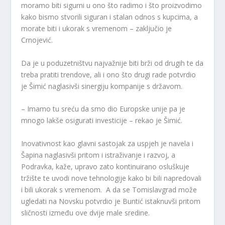
moramo biti sigurni u ono što radimo i što proizvodimo
kako bismo stvorili siguran i stalan odnos s kupcima, a
morate biti i ukorak s vremenom – zaključio je
Crnojević.
Da je u poduzetništvu najvažnije biti brži od drugih te da
treba pratiti trendove, ali i ono što drugi rade potvrdio
je Šimić naglasivši sinergiju kompanije s državom.
– Imamo tu sreću da smo dio Europske unije pa je
mnogo lakše osigurati investicije – rekao je Šimić.
Inovativnost kao glavni sastojak za uspjeh je navela i
Šapina naglasivši pritom i istraživanje i razvoj, a
Podravka, kaže, upravo zato kontinuirano osluškuje
tržište te uvodi nove tehnologije kako bi bili napredovali
i bili ukorak s vremenom. A da se Tomislavgrad može
ugledati na Novsku potvrdio je Buntić istaknuvši pritom
sličnosti između ove dvije male sredine.