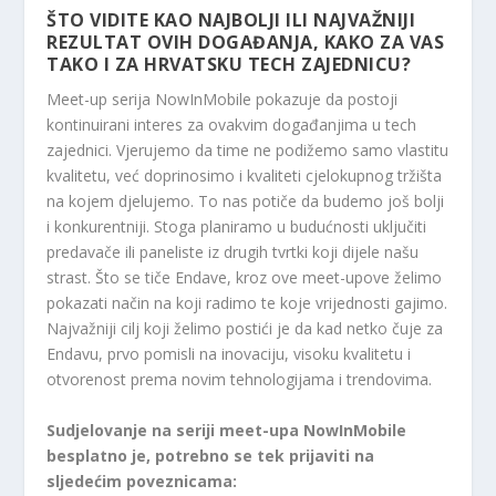
ŠTO VIDITE KAO NAJBOLJI ILI NAJVAŽNIJI
REZULTAT OVIH DOGAĐANJA, KAKO ZA VAS
TAKO I ZA HRVATSKU TECH ZAJEDNICU?
Meet-up serija NowInMobile pokazuje da postoji
kontinuirani interes za ovakvim događanjima u tech
zajednici. Vjerujemo da time ne podižemo samo vlastitu
kvalitetu, već doprinosimo i kvaliteti cjelokupnog tržišta
na kojem djelujemo. To nas potiče da budemo još bolji
i konkurentniji. Stoga planiramo u budućnosti uključiti
predavače ili paneliste iz drugih tvrtki koji dijele našu
strast. Što se tiče Endave, kroz ove meet-upove želimo
pokazati način na koji radimo te koje vrijednosti gajimo.
Najvažniji cilj koji želimo postići je da kad netko čuje za
Endavu, prvo pomisli na inovaciju, visoku kvalitetu i
otvorenost prema novim tehnologijama i trendovima.
Sudjelovanje na seriji meet-upa NowInMobile
besplatno je, potrebno se tek prijaviti na
sljedećim poveznicama: