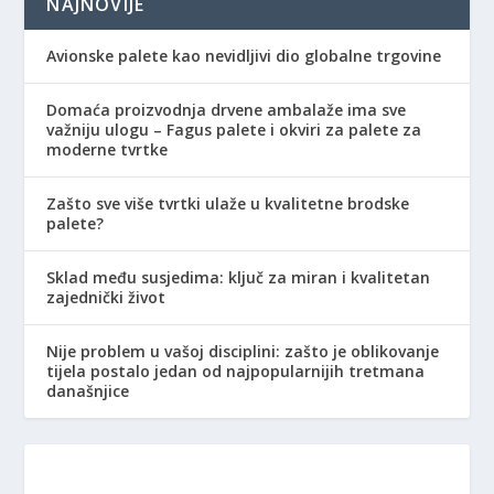
NAJNOVIJE
Avionske palete kao nevidljivi dio globalne trgovine
Domaća proizvodnja drvene ambalaže ima sve
važniju ulogu – Fagus palete i okviri za palete za
moderne tvrtke
Zašto sve više tvrtki ulaže u kvalitetne brodske
palete?
Sklad među susjedima: ključ za miran i kvalitetan
zajednički život
Nije problem u vašoj disciplini: zašto je oblikovanje
tijela postalo jedan od najpopularnijih tretmana
današnjice