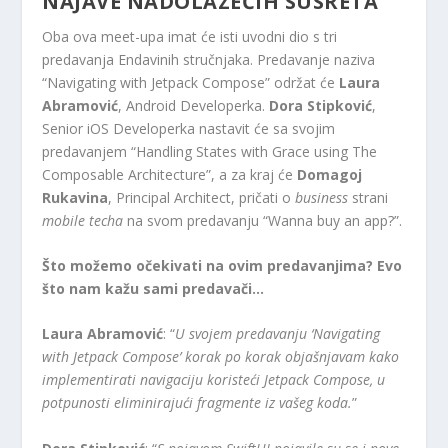
NAJAVE NADOLAZEĆIH SUSRETA
Oba ova meet-upa imat će isti uvodni dio s tri
predavanja Endavinih stručnjaka. Predavanje naziva
“Navigating with Jetpack Compose” održat će
Laura
Abramović
, Android Developerka.
Dora Stipković
,
Senior iOS Developerka nastavit će sa svojim
predavanjem “Handling States with Grace using The
Composable Architecture”, a za kraj će
Domagoj
Rukavina
, Principal Architect, pričati o
business
strani
mobile techa
na svom predavanju “Wanna buy an app?”.
Što možemo očekivati na ovim predavanjima? Evo
što nam kažu sami predavači…
Laura Abramović
: “
U svojem predavanju ‘Navigating
with Jetpack Compose’ korak po korak objašnjavam kako
implementirati navigaciju koristeći Jetpack Compose, u
potpunosti eliminirajući fragmente iz vašeg koda.
”