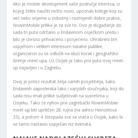
Ako je mobile development vaše područje interesa, iz
kojeg želite naučiti nešto novo, upoznati kolege koji su
već neko vrijeme u industriji i razmijeniti dobre prakse,
NowInMobile prilika je za sve to. Ovo je događanje do
sada tri puta održano u Endavinom osječkom uredu i
bilo je izvrsno prihvaćeno i posjećeno. Ohrabreni tim
uspjehom i velikim interesom lokalne publike,
organizatori su se odlučili na idući korak i geografsko
širenje meet-upa. Uz Osijek je tako prvi puta ovaj meet-
up najavljen i u Zagrebu.
Ovaj je potez rezultat želja samih posjetitelja, kako
Endavinih zaposlenika tako i vanjskih stručnjaka, koji do
sada nisu imali prilike sudjelovati na susretima u
Osijeku. Tako će njihov prvi zagrebački NowInMobile
meet-up biti upriličen 28. rujna (na adresi Heinzelova
33), a potom 4. listopada sve se vraća u Osijek, kako bi
se tamo nastavio uspješan niz evenata.