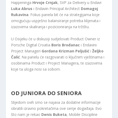
Happeninga
Hrvoje Crnjak
, SVP za Delivery u Endavi
Luka Abrus
i Endavin Principal Architect
Domagoj
Rukavina
. Fokus panela bit će na strategijama koje
omogućuju uspješno balansiranje potreba klijenata i
izazovima skaliranja i pozicioniranja na tržištu.
U Osijeku će u diskusiji sudjelovati Product Owner iz
Porsche Digital Croatia
Boris Brođanac
i Endavini
Project Manageri
Gordana Krizman Peljušić
i
Željko
Čalić
. Na panelu će razgovarati o ključnim vještinama i
osobinama Product i Project Managera, te izazovima
koje ta uloga nosi sa sobom.
OD JUNIORA DO SENIORA
Slijedom ovih smo se najava za dodatne informacije
obratili izravno pokretačima ove serije događaja. Evo
što nam je rekao
Denis Buketa
, Mobile Discipline