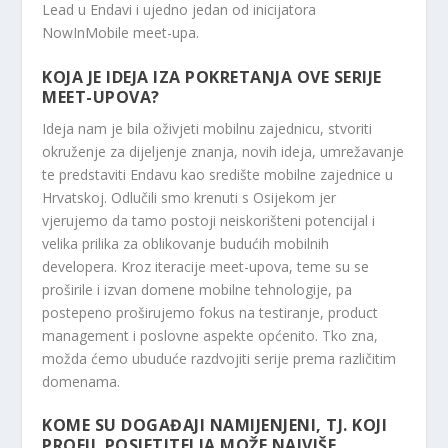
Lead u Endavi i ujedno jedan od inicijatora
NowInMobile meet-upa.
KOJA JE IDEJA IZA POKRETANJA OVE SERIJE
MEET-UPOVA?
Ideja nam je bila oživjeti mobilnu zajednicu, stvoriti
okruženje za dijeljenje znanja, novih ideja, umrežavanje
te predstaviti Endavu kao središte mobilne zajednice u
Hrvatskoj. Odlučili smo krenuti s Osijekom jer
vjerujemo da tamo postoji neiskorišteni potencijal i
velika prilika za oblikovanje budućih mobilnih
developera. Kroz iteracije meet-upova, teme su se
proširile i izvan domene mobilne tehnologije, pa
postepeno proširujemo fokus na testiranje, product
management i poslovne aspekte općenito. Tko zna,
možda ćemo ubuduće razdvojiti serije prema različitim
domenama.
KOME SU DOGAĐAJI NAMIJENJENI, TJ. KOJI
PROFIL POSJETITELJA MOŽE NAJVIŠE