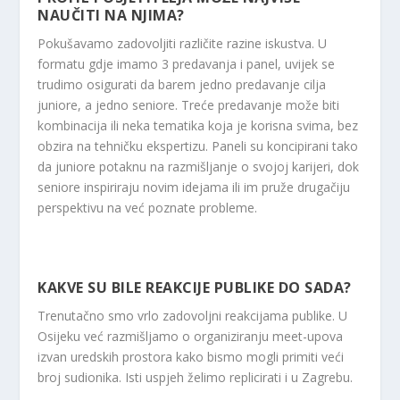
NAUČITI NA NJIMA?
Pokušavamo zadovoljiti različite razine iskustva. U
formatu gdje imamo 3 predavanja i panel, uvijek se
trudimo osigurati da barem jedno predavanje cilja
juniore, a jedno seniore. Treće predavanje može biti
kombinacija ili neka tematika koja je korisna svima, bez
obzira na tehničku ekspertizu. Paneli su koncipirani tako
da juniore potaknu na razmišljanje o svojoj karijeri, dok
seniore inspiriraju novim idejama ili im pruže drugačiju
perspektivu na već poznate probleme.
KAKVE SU BILE REAKCIJE PUBLIKE DO SADA?
Trenutačno smo vrlo zadovoljni reakcijama publike. U
Osijeku već razmišljamo o organiziranju meet-upova
izvan uredskih prostora kako bismo mogli primiti veći
broj sudionika. Isti uspjeh želimo replicirati i u Zagrebu.