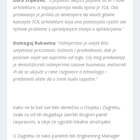
Dora Stipković
: “
S pojavom SwiftUI pojavile su se i nove
arhitekture, a najpopularnija među njima je TCA. Ovo
predavanje je prilika za developere da nauče glavne
koncepte TCA, arhitekture koja ima potencijala riješiti sve
njihove probleme s upravljanjem stanja u aplikacijama
.”
Domagoj Rukavina
: “
Inženjerstvo je uvijek bilo
umjetnost preciznosti, točnosti i predvidivosti, dok je
poslovni svijet sve suprotno od toga. Cilj mog predavanja
je demistificirati inženjerima izazove businessa, motivirati
ih da se uključe u rane razgovore o tehnologiji i
predstaviti alate da u tome budu uspješni.
”
Kako ne bi baš sve bilo identično u Osijeku i Zagrebu,
svaki će od tih događaja završiti drugom panel
raspravom, a obje će ugostiti lokalne stručnjake.
U Zagrebu će tako panelisti biti Engineering Manager