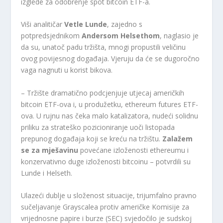
izglede za odobrenje spot bitcoin ETF-a.
Viši analitičar
Vetle Lunde
, zajedno s
potpredsjednikom
Andersom Helsethom
, naglasio je
da su, unatoč padu tržišta, mnogi propustili veličinu
ovog povijesnog događaja. Vjeruju da će se dugoročno
vaga nagnuti u korist bikova.
– Tržište dramatično podcjenjuje utjecaj američkih
bitcoin ETF-ova i, u produžetku, ethereum futures ETF-
ova. U rujnu nas čeka malo katalizatora, nudeći solidnu
priliku za strateško pozicioniranje uoči listopada
prepunog događaja koji se kreću na tržištu.
Zalažem
se za mješavinu
povećane izloženosti ethereumu i
konzervativno duge izloženosti bitcoinu – potvrdili su
Lunde i Helseth.
Ulazeći dublje u složenost situacije, trijumfalno pravno
sučeljavanje Grayscalea protiv američke Komisije za
vrijednosne papire i burze (SEC) svjedočilo je sudskoj