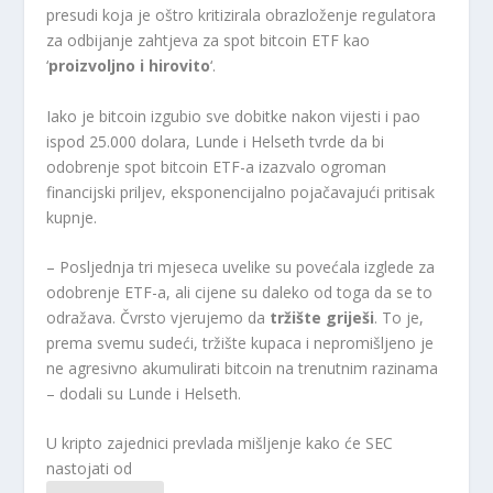
presudi koja je oštro kritizirala obrazloženje regulatora
za odbijanje zahtjeva za spot bitcoin ETF kao
‘
proizvoljno i hirovito
‘.
Iako je bitcoin izgubio sve dobitke nakon vijesti i pao
ispod 25.000 dolara, Lunde i Helseth tvrde da bi
odobrenje spot bitcoin ETF-a izazvalo ogroman
financijski priljev, eksponencijalno pojačavajući pritisak
kupnje.
– Posljednja tri mjeseca uvelike su povećala izglede za
odobrenje ETF-a, ali cijene su daleko od toga da se to
odražava. Čvrsto vjerujemo da
tržište griješi
. To je,
prema svemu sudeći, tržište kupaca i nepromišljeno je
ne agresivno akumulirati bitcoin na trenutnim razinama
– dodali su Lunde i Helseth.
U kripto zajednici prevlada mišljenje kako će SEC
nastojati od