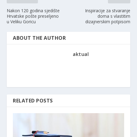
Nakon 120 godina sjedište
Inspiracije za stvaranje
Hrvatske pošte preseljeno
doma s vlastitim
u Veliku Goricu
dizajnerskim potpisom
ABOUT THE AUTHOR
aktual
RELATED POSTS