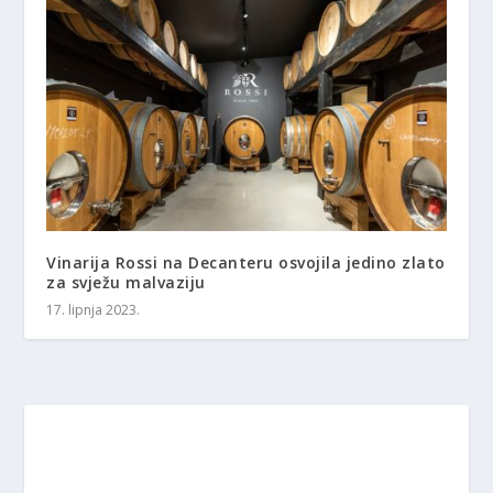
Vinarija Rossi na Decanteru osvojila jedino zlato
za svježu malvaziju
17. lipnja 2023.