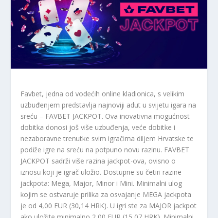
Favbet, jedna od vodećih online kladionica, s velikim
uzbuđenjem predstavlja najnoviji adut u svijetu igara na
sreću – FAVBET JACKPOT. Ova inovativna mogućnost
dobitka donosi još više uzbuđenja, veće dobitke i
nezaboravne trenutke svim igračima diljem Hrvatske te
podiže igre na sreću na potpuno novu razinu. FAVBET
JACKPOT sadrži više razina jackpot-ova, ovisno o
iznosu koji je igrač uložio. Dostupne su četiri razine
jackpota: Mega, Major, Minor i Mini. Minimalni ulog
kojim se ostvaruje prilika za osvajanje MEGA jackpota
je od 4,00 EUR (30,14 HRK). U igri ste za MAJOR jackpot
ako uložite minimalno 2,00 EUR (15,07 HRK). Minimalni