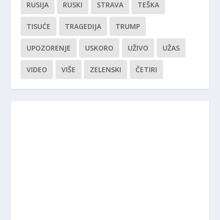
RUSIJA
RUSKI
STRAVA
TEŠKA
TISUĆE
TRAGEDIJA
TRUMP
UPOZORENJE
USKORO
UŽIVO
UŽAS
VIDEO
VIŠE
ZELENSKI
ČETIRI