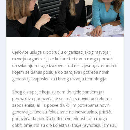
Cjelovite usluge u području organizacijskog razvoja i
razvoja organizacijske kulture tvrtkama mogu pomoći
da svladaju mnoge izazove – od neizvjesnog vremena u
kojem se danas posluje do zahtjeva i potreba novih
generacija zaposlenika i brzog razvoja tehnologija
Zbog disrupcije koju su nam donijele pandemija i
permakriza poduzeća se susreću s novim potrebama
zaposlenika, ali i s posve drukčijim potrebama novih
generacija. One su fokusirane na individualno, pritišću
poduzeća da pokažu ljudima vrijednost koju mogu
dobiti time što su dio kolektiva, traže ravnotežu između