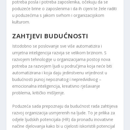
potreba posla i potreba zaposlenika, očekuju da se
poduzeće brine o zaposlenima i da ih cijeni te žele raditi
u poduzećima s jakom svrhom i organizacijskom
kulturom.
ZAHTJEVI BUDUĆNOSTI
Istodobno se poslovanje sve više automatizira i
umjetna inteligencija razvija se velikom brzinom. S
razvojem tehnologije u organizacijama postoji nova
potreba za razvojem ljudi u područjima koja neće biti
automatizirana i koja daju jedinstvenu vrijednost u
budućnosti punoj nepoznatog i nepredvidivog –
emocionalna inteligencija, kreativno rješavanje
problema, kritičko mišljenje.
Poduzeća sada prepoznaju da budućnost rada zahtijeva
razvoj organizacija usmjerenih na ljude. To je prilika za
odjele ljudskih potencijala (HR) da pronađu inovativne
načine djelovanja kako bi u cijelosti iskoristili potencijal