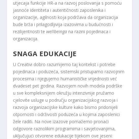
utjecaja funkcije HR-a na razvoj poslovanja s pomoću
jasnoće identiteta i autentičnosti zaposlenika i
organizacije, agilnosti koja podržava da organizacija
bude brža i prilagodljivija izazovima u budućnosti i
rezilijentnosti te
wellbeinga
na razini pojedinaca i
organizacija.
SNAGA EDUKACIJE
U Creativi dobro razumijemo taj kontekst i potrebe
pojedinaca i poduzeća, sistemski pristupamo razvojnim
procesima i njegujemo humanističke vrijednosti već
dvadeset pet godina. Razvojem novih modela podrške
u sve kompleksnijem okružju intenzivnije pružamo
cjelovite usluge u području organizacijskog razvoja i
razvoja organizacijske kulture kako bismo pridonijeli
otpornosti i održivosti poduzeća u kojima zaposlenici
žele raditi. Na nove izazove pomažemo pronaći
odgovore raznolikim programima i savjetovanjima,
uključujući otvorene edukacije tijekom ove jeseni: