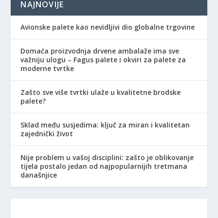
NAJNOVIJE
Avionske palete kao nevidljivi dio globalne trgovine
Domaća proizvodnja drvene ambalaže ima sve
važniju ulogu – Fagus palete i okviri za palete za
moderne tvrtke
Zašto sve više tvrtki ulaže u kvalitetne brodske
palete?
Sklad među susjedima: ključ za miran i kvalitetan
zajednički život
Nije problem u vašoj disciplini: zašto je oblikovanje
tijela postalo jedan od najpopularnijih tretmana
današnjice