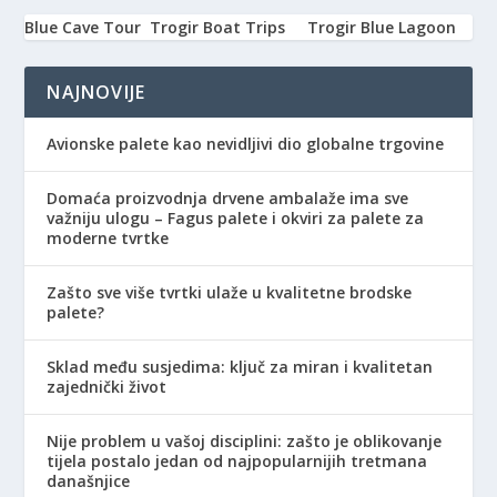
Blue Cave Tour
Trogir Boat Trips
Trogir Blue Lagoon
NAJNOVIJE
Avionske palete kao nevidljivi dio globalne trgovine
Domaća proizvodnja drvene ambalaže ima sve
važniju ulogu – Fagus palete i okviri za palete za
moderne tvrtke
Zašto sve više tvrtki ulaže u kvalitetne brodske
palete?
Sklad među susjedima: ključ za miran i kvalitetan
zajednički život
Nije problem u vašoj disciplini: zašto je oblikovanje
tijela postalo jedan od najpopularnijih tretmana
današnjice