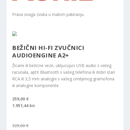
Prava snaga zvuka u malom pakiranju.
BEŽIČNI HI-FI ZVUČNICI
AUDIOENGINE A2+
Žicane ili bežicne veze, ukljucujuci USB audio s vašeg
racunala, aptX Bluetooth s vašeg telefona ili dobri stari
RCA ili 3,5 mm analogni s vašeg omiljenog gramofona
ili analogne komponente.
259,00 €
1.951,44 kn
329,00 €