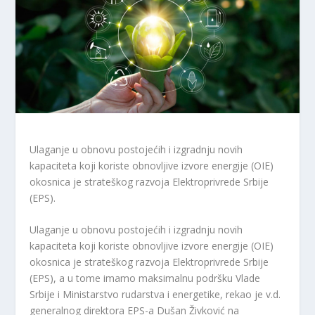
Ulaganje u obnovu postojećih i izgradnju novih
kapaciteta koji koriste obnovljive izvore energije (OIE)
okosnica je strateškog razvoja Elektroprivrede Srbije
(EPS).
Ulaganje u obnovu postojećih i izgradnju novih
kapaciteta koji koriste obnovljive izvore energije (OIE)
okosnica je strateškog razvoja Elektroprivrede Srbije
(EPS), a u tome imamo maksimalnu podršku Vlade
Srbije i Ministarstvo rudarstva i energetike, rekao je v.d.
generalnog direktora EPS-a Dušan Živković na