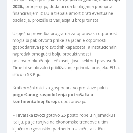
2026.
, procjenjuju, dodajući da bi ulaganja poduprta
financiranjem iz EU-a trebala amortizirati eventualne
oscilacije, proizišle iz varijacija u broju turista.
Uspješna provedba programa za oporavak i otpornost
mogla bi pak otvoriti prilike za jačanje otpornosti
gospodarstva i proizvodnih kapaciteta, a institucionalni
napredak omogućiti bolju produktivnost i
poslovno okruženje i efikasniji javni sektor i pravosuđe.
Time bi se ubrzalo i približavanje prihoda prosjeku EU-a,
ističu u S&P-ju.
Kratkoročni rizici za gospodarstvo proizlaze pak iz
pogoršanog raspoloženja potrošača u
kontinentalnoj Europi
, upozoravaju.
– Hrvatska izvozi gotovo 25 posto robe u Njemačku i
Italiju, pa je ranjiva na ekonomske trendove u tim
ključnim trgovinskim partnerima – kažu, a ističu i