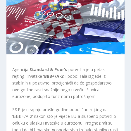
Agencija
Standard & Poor‘s
potvrdila je u petak
rejting Hrvatske
‘BBB+/A-2‘
i poboljšala izglede iz
stabilnih u pozitivne, procijenivši da će gospodarstvo
ove godine rasti snažnije nego u većini članica
eurozone, poduprto turizmom i potrošnjom.
S&P je u srpnju prošle godine poboljšao rejting na
‘BBB+/A-2‘ nakon što je Vijeće EU-a službeno potvrdilo
odluku o ulasku Hrvatske u eurozonu. Prognozirali su
tada i da bi hrvatsko gospodarstvo trebalo stabilno rasti