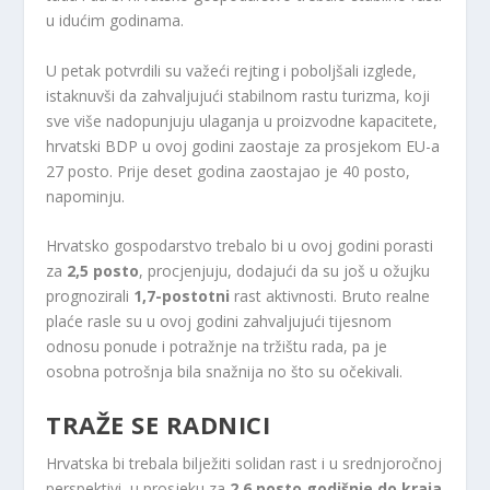
u idućim godinama.
U petak potvrdili su važeći rejting i poboljšali izglede,
istaknuvši da zahvaljujući stabilnom rastu turizma, koji
sve više nadopunjuju ulaganja u proizvodne kapacitete,
hrvatski BDP u ovoj godini zaostaje za prosjekom EU-a
27 posto. Prije deset godina zaostajao je 40 posto,
napominju.
Hrvatsko gospodarstvo trebalo bi u ovoj godini porasti
za
2,5 posto
, procjenjuju, dodajući da su još u ožujku
prognozirali
1,7-postotni
rast aktivnosti. Bruto realne
plaće rasle su u ovoj godini zahvaljujući tijesnom
odnosu ponude i potražnje na tržištu rada, pa je
osobna potrošnja bila snažnija no što su očekivali.
TRAŽE SE RADNICI
Hrvatska bi trebala bilježiti solidan rast i u srednjoročnoj
perspektivi, u prosjeku za
2,6 posto godišnje do kraja