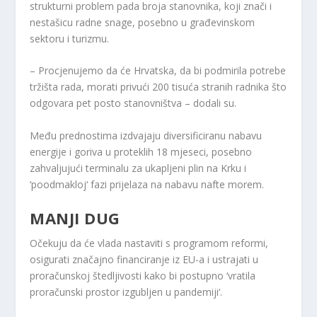
strukturni problem pada broja stanovnika, koji znači i
nestašicu radne snage, posebno u građevinskom
sektoru i turizmu.
– Procjenujemo da će Hrvatska, da bi podmirila potrebe
tržišta rada, morati privući 200 tisuća stranih radnika što
odgovara pet posto stanovništva – dodali su.
Među prednostima izdvajaju diversificiranu nabavu
energije i goriva u proteklih 18 mjeseci, posebno
zahvaljujući terminalu za ukapljeni plin na Krku i
‘poodmakloj‘ fazi prijelaza na nabavu nafte morem.
MANJI DUG
Očekuju da će vlada nastaviti s programom reformi,
osigurati značajno financiranje iz EU-a i ustrajati u
proračunskoj štedljivosti kako bi postupno ‘vratila
proračunski prostor izgubljen u pandemiji‘.