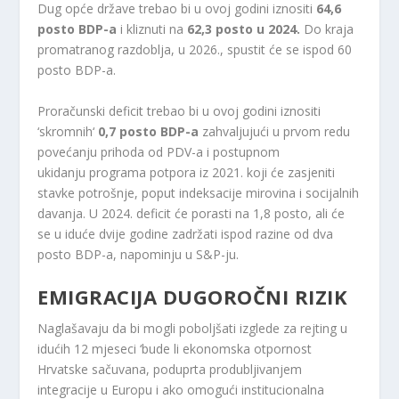
Dug opće države trebao bi u ovoj godini iznositi
64,6
posto BDP-a
i kliznuti na
62,3 posto u 2024.
Do kraja
promatranog razdoblja, u 2026., spustit će se ispod 60
posto BDP-a.
Proračunski deficit trebao bi u ovoj godini iznositi
‘skromnih‘
0,7 posto BDP-a
zahvaljujući u prvom redu
povećanju prihoda od PDV-a i postupnom
ukidanju programa potpora iz 2021. koji će zasjeniti
stavke potrošnje, poput indeksacije mirovina i socijalnih
davanja. U 2024. deficit će porasti na 1,8 posto, ali će
se u iduće dvije godine zadržati ispod razine od dva
posto BDP-a, napominju u S&P-ju.
EMIGRACIJA DUGOROČNI RIZIK
Naglašavaju da bi mogli poboljšati izglede za rejting u
idućih 12 mjeseci ‘bude li ekonomska otpornost
Hrvatske sačuvana, poduprta produbljivanjem
integracije u Europu i ako omogući institucionalna