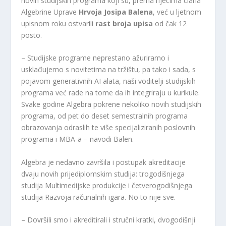
novih studijskih programa koji su, prema riječima člana
Algebrine Uprave
Hrvoja Josipa Balena
, već u ljetnom
upisnom roku ostvarili
rast broja upisa
od čak 12
posto.
– Studijske programe neprestano ažuriramo i
usklađujemo s novitetima na tržištu, pa tako i sada, s
pojavom generativnih AI alata, naši voditelji studijskih
programa već rade na tome da ih integriraju u kurikule.
Svake godine Algebra pokrene nekoliko novih studijskih
programa, od pet do deset semestralnih programa
obrazovanja odraslih te više specijaliziranih poslovnih
programa i MBA-a – navodi Balen.
Algebra je nedavno završila i postupak akreditacije
dvaju novih prijediplomskim studija: trogodišnjega
studija Multimedijske produkcije i četverogodišnjega
studija Razvoja računalnih igara. No to nije sve.
– Dovršili smo i akreditirali i stručni kratki, dvogodišnji