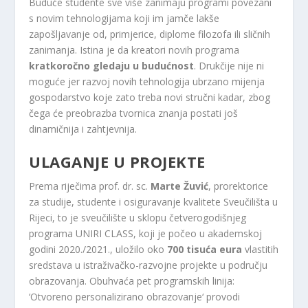
Buduće studente sve više zanimaju programi povezani
s novim tehnologijama koji im jamče lakše
zapošljavanje od, primjerice, diplome filozofa ili sličnih
zanimanja. Istina je da kreatori novih programa
kratkoročno gledaju u budućnost
. Drukčije nije ni
moguće jer razvoj novih tehnologija ubrzano mijenja
gospodarstvo koje zato treba novi stručni kadar, zbog
čega će preobrazba tvornica znanja postati još
dinamičnija i zahtjevnija.
ULAGANJE U PROJEKTE
Prema riječima prof. dr. sc.
Marte Žuvić
, prorektorice
za studije, studente i osiguravanje kvalitete Sveučilišta u
Rijeci, to je sveučilište u sklopu četverogodišnjeg
programa UNIRI CLASS, koji je počeo u akademskoj
godini 2020./2021., uložilo oko
700 tisuća eura
vlastitih
sredstava u istraživačko-razvojne projekte u području
obrazovanja. Obuhvaća pet programskih linija:
‘Otvoreno personalizirano obrazovanje‘ provodi