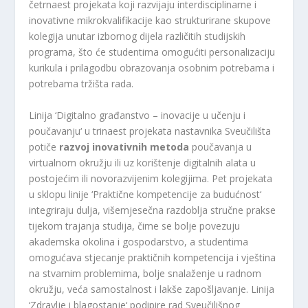
četrnaest projekata koji razvijaju interdisciplinarne i
inovativne mikrokvalifikacije kao strukturirane skupove
kolegija unutar izbornog dijela različitih studijskih
programa, što će studentima omogućiti personalizaciju
kurikula i prilagodbu obrazovanja osobnim potrebama i
potrebama tržišta rada.
Linija ‘Digitalno građanstvo – inovacije u učenju i
poučavanju‘ u trinaest projekata nastavnika Sveučilišta
potiče
razvoj inovativnih metoda
poučavanja u
virtualnom okružju ili uz korištenje digitalnih alata u
postojećim ili novorazvijenim kolegijima. Pet projekata
u sklopu linije ‘Praktične kompetencije za budućnost‘
integriraju dulja, višemjesečna razdoblja stručne prakse
tijekom trajanja studija, čime se bolje povezuju
akademska okolina i gospodarstvo, a studentima
omogućava stjecanje praktičnih kompetencija i vještina
na stvarnim problemima, bolje snalaženje u radnom
okružju, veća samostalnost i lakše zapošljavanje. Linija
‘Zdravlje i blagostanje‘ podipire rad Sveučilišnog