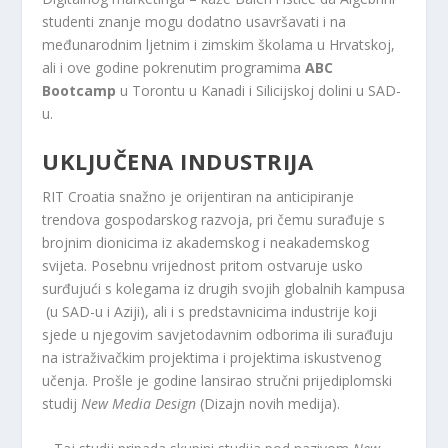
studenti znanje mogu dodatno usavršavati i na
međunarodnim ljetnim i zimskim školama u Hrvatskoj,
ali i ove godine pokrenutim programima
ABC
Bootcamp
u Torontu u Kanadi i Silicijskoj dolini u SAD-
u.
UKLJUČENA INDUSTRIJA
RIT Croatia snažno je orijentiran na anticipiranje
trendova gospodarskog razvoja, pri čemu surađuje s
brojnim dionicima iz akademskog i neakademskog
svijeta. Posebnu vrijednost pritom ostvaruje usko
surđujući s kolegama iz drugih svojih globalnih kampusa
​ (u SAD-u i Aziji), ali i s predstavnicima industrije koji
sjede u njegovim savjetodavnim odborima ili surađuju
na istraživačkim projektima i projektima iskustvenog
učenja. Prošle je godine lansirao stručni prijediplomski
studij
New Media Design
(Dizajn novih medija).