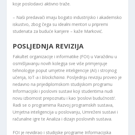
koje poslodavci aktivno traže.
– Naši predavači imaju bogato industrijsko i akademsko
iskustvo, zbog čega su idealni mentori u pripremi
studenata za buduće karijere – kaže Marković.
POSLJEDNJA REVIZIJA
Fakultet organizacije i informatike (FOI) u Varaždinu u
osmišljavanju novih kolegija sve više primjenjuje
tehnologije poput umjetne inteligencije (AI) i strojnog
učenja, IoT-a i
blockchaina
. Posljednju reviziju proveo je
nedavno na prijediplomskom studijskom programu
Informacijski i poslovni sustavi koji studentima nudi
novu izbornost prepoznatu i kao ‘poslovi budućnosti‘.
Radi se o programima Razvoj programskih sustava,
Umjetna inteligencija u poslovanju, Umreženi sustavi i
računalne igre te Analiza i dizajn poslovnih sustava.
FOI je revidirao i studijske programe Informacijska