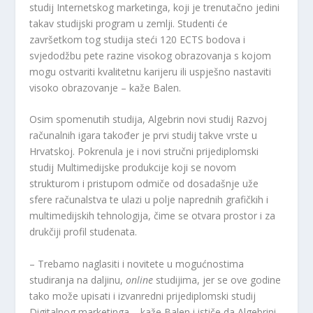
studij Internetskog marketinga, koji je trenutačno jedini
takav studijski program u zemlji. Studenti će
završetkom tog studija steći 120 ECTS bodova i
svjedodžbu pete razine visokog obrazovanja s kojom
mogu ostvariti kvalitetnu karijeru ili uspješno nastaviti
visoko obrazovanje – kaže Balen.
Osim spomenutih studija, Algebrin novi studij Razvoj
računalnih igara također je prvi studij takve vrste u
Hrvatskoj. Pokrenula je i novi stručni prijediplomski
studij Multimedijske produkcije koji se novom
strukturom i pristupom odmiče od dosadašnje uže
sfere računalstva te ulazi u polje naprednih grafičkih i
multimedijskih tehnologija, čime se otvara prostor i za
drukčiji profil studenata.
– Trebamo naglasiti i novitete u mogućnostima
studiranja na daljinu,
online
studijima, jer se ove godine
tako može upisati i izvanredni prijediplomski studij
Digitalnog marketinga – kaže Balen i ističe da Algebrini