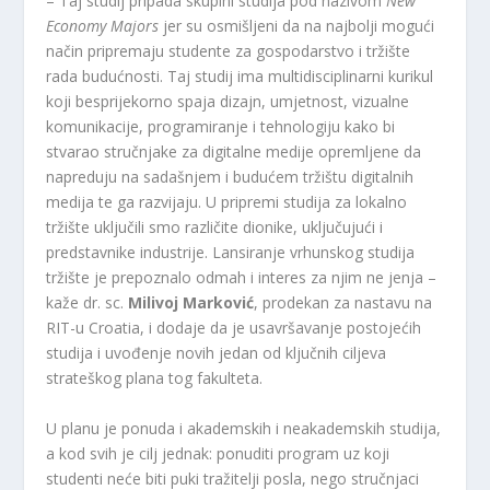
– Taj studij pripada skupini studija pod nazivom
New
Economy Majors
jer su osmišljeni da na najbolji mogući
način pripremaju studente za gospodarstvo i tržište
rada budućnosti. Taj studij ima multidisciplinarni kurikul
koji besprijekorno spaja dizajn, umjetnost, vizualne
komunikacije, programiranje i tehnologiju kako bi
stvarao stručnjake za digitalne medije opremljene da
napreduju na sadašnjem i budućem tržištu digitalnih
medija te ga razvijaju. U pripremi studija za lokalno
tržište uključili smo različite dionike, uključujući i
predstavnike industrije. Lansiranje vrhunskog studija
tržište je prepoznalo odmah i interes za njim ne jenja –
kaže dr. sc.
Milivoj Marković
, prodekan za nastavu na
RIT-u Croatia, i dodaje da je usavršavanje postojećih
studija i uvođenje novih jedan od ključnih ciljeva
strateškog plana tog fakulteta.
U planu je ponuda i akademskih i neakademskih studija,
a kod svih je cilj jednak: ponuditi program uz koji
studenti neće biti puki tražitelji posla, nego stručnjaci