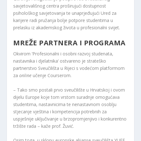
savjetovališnog centra proširujući dostupnost
psihološkog savjetovanja te unaprjeđujući Ured za
karijere radi pružanja bolje potpore studentima u
prelasku iz akademskog života u profesionalni svijet.
MREŽE PARTNERA I PROGRAMA
Okvirom ‘Profesionalni i osobni razvoj studenata,
nastavnika i djelatnika‘ ostvareno je strateško
partnerstvo Sveučilišta u Rijeci s vodećom platformom
za
online
učenje Courserom.
– Tako smo postali prvo sveučilište u Hrvatskoj i ovom
dijelu Europe koje tom vrstom suradnje omogućava
studentima, nastavnicima te nenastavnom osoblju
stjecanje vještina i kompetencija potrebnih za
uspješnije uključivanje u brzopromjenjivo i konkurentno
tržište rada – kaže prof. Žuvić.
Osim toga, u sklopu europske alijanse sveučilišta YUFE