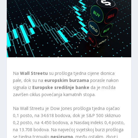
Na
Wall Streetu
su prošloga tjedna cijene dionica
pale, dok su na
europskim burzama
porasle nakon
signala iz
Europske središnje banke
da je možda
završen ciklus povećanja kamatnih stopa.
Na Wall Streetu je Dow Jones prošloga tjedna ojačao
0,1 posto, na 34.618 bodova, dok je S&P 500 skliznuo
0,2 posto, na 4.450 bodova, a Nasdaq indeks 0,4 posto,
na 13.708 bodova. Na najvećoj svjetskoj burzi prošloga
se tjedna trgovalo
nesigurno
, među ostalim, zbog i