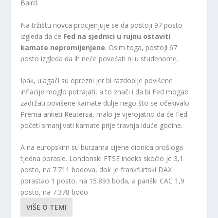
Baird.
Na tržištu novca procjenjuje se da postoji 97 posto
izgleda da će
Fed na sjednici u rujnu ostaviti
kamate nepromijenjene
. Osim toga, postoji 67
posto izgleda da ih neće povećati ni u studenome.
Ipak, ulagači su oprezni jer bi razdoblje povišene
inflacije moglo potrajati, a to znači i da bi Fed mogao
zadržati povišene kamate dulje nego što se očekivalo.
Prema anketi Reutersa, malo je vjerojatno da će Fed
početi smanjivati kamate prije travnja iduće godine.
A na europskim su burzama cijene dionica prošloga
tjedna porasle. Londonski FTSE indeks skočio je 3,1
posto, na 7.711 bodova, dok je frankfurtski DAX
porastao 1 posto, na 15.893 boda, a pariški CAC 1,9
posto, na 7.378 bodo
VIŠE O TEMI