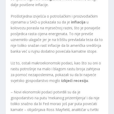
dalje povišene inflacije.
Prošlotjedna izvješća o potrošačkim i proizvođačkim
cijenama u SAD-u pokazala su da je
inflacija
u
kolovozu porasla na mjesečnoj razini, što je ponajviše
posljedica rasta cijena energenata. To nije previše
uznemirilo ulagače jer je na tržištu prevladala teza da to
nije toliko snažan rast inflacije da bi američka središnja
banka već u rujnu dodatno povećala kamatne stope.
Uz to, ostali makroekonomski podaci, kao što su oni o
rastu potrošnje na malo i blagom rastu broja zahtjeva
za pomoć nezaposlenima, pokazali su da bi najveće
svjetsko gospodarstvo moglo
izbjeći recesiju
.
– Novi ekonomski podaci potvrdili su da je
gospodarstvo na putu ‘mekanog prizemljenja‘ i da nije
toliko snažno da bi Fed morao još par puta povećati
kamate – objašnjava Ross Mayfield, analitičar u tvrtki