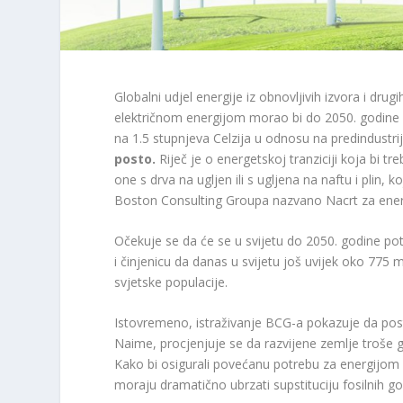
Globalni udjel energije iz obnovljivih izvora i dru
električnom energijom morao bi do 2050. godine 
na 1.5 stupnjeva Celzija u odnosu na predindustri
posto.
Riječ je o energetskoj tranziciji koja bi tre
one s drva na ugljen ili s ugljena na naftu i plin, 
Boston Consulting Groupa nazvano Nacrt za energ
Očekuje se da će se u svijetu do 2050. godine potr
i činjenicu da danas u svijetu još uvijek oko 775 m
svjetske populacije.
Istovremeno, istraživanje BCG-a pokazuje da pos
Naime, procjenjuje se da razvijene zemlje troše 
Kako bi osigurali povećanu potrebu za energijom 
moraju dramatično ubrzati supstituciju fosilnih go