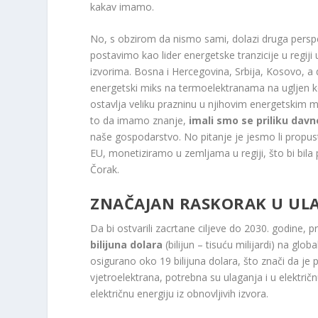
kakav imamo.
No, s obzirom da nismo sami, dolazi druga perspe
postavimo kao lider energetske tranzicije u regiji
izvorima. Bosna i Hercegovina, Srbija, Kosovo, a 
energetski miks na termoelektranama na ugljen koj
ostavlja veliku prazninu u njihovim energetskim mi
to da imamo znanje,
imali smo se priliku davno
naše gospodarstvo. No pitanje je jesmo li propust
EU, monetiziramo u zemljama u regiji, što bi bila 
Čorak.
ZNAČAJAN RASKORAK U UL
Da bi ostvarili zacrtane ciljeve do 2030. godine, p
bilijuna dolara
(bilijun – tisuću milijardi) na glo
osigurano oko 19 bilijuna dolara, što znači da je 
vjetroelektrana, potrebna su ulaganja i u elektri
električnu energiju iz obnovljivih izvora.