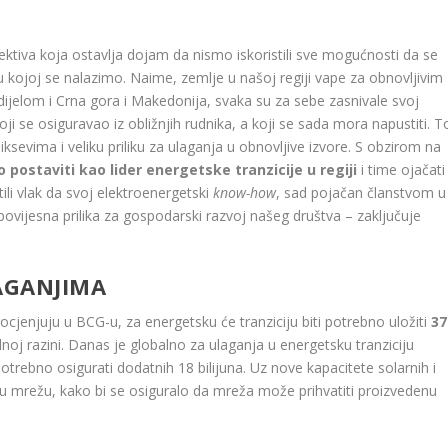
ktiva koja ostavlja dojam da nismo iskoristili sve mogućnosti da se
 u kojoj se nalazimo. Naime, zemlje u našoj regiji vape za obnovljivim
dijelom i Crna gora i Makedonija, svaka su za sebe zasnivale svoj
i se osiguravao iz obližnjih rudnika, a koji se sada mora napustiti. T
ksevima i veliku priliku za ulaganja u obnovljive izvore. S obzirom na
 postaviti kao lider energetske tranzicije u regiji
i time ojačati
ili vlak da svoj elektroenergetski
know-how
, sad pojačan članstvom u
povijesna prilika za gospodarski razvoj našeg društva – zaključuje
AGANJIMA
rocjenjuju u BCG-u, za energetsku će tranziciju biti potrebno uložiti
37
balnoj razini. Danas je globalno za ulaganja u energetsku tranziciju
potrebno osigurati dodatnih 18 bilijuna. Uz nove kapacitete solarnih i
čnu mrežu, kako bi se osiguralo da mreža može prihvatiti proizvedenu