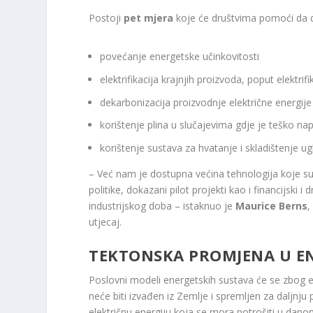
Postoji
pet mjera
koje će društvima pomoći da do
povećanje energetske učinkovitosti
elektrifikacija krajnjih proizvoda, poput elektrif
dekarbonizacija proizvodnje električne energije
korištenje plina u slučajevima gdje je teško napu
korištenje sustava za hvatanje i skladištenje ug
– Već nam je dostupna većina tehnologija koje s
politike, dokazani pilot projekti kao i financijski 
industrijskog doba – istaknuo je
Maurice Berns
,
utjecaj.
TEKTONSKA PROMJENA U EN
Poslovni modeli energetskih sustava će se zbog en
neće biti izvađen iz Zemlje i spremljen za daljnju 
električnu energiju koja se mora potrošiti u dano