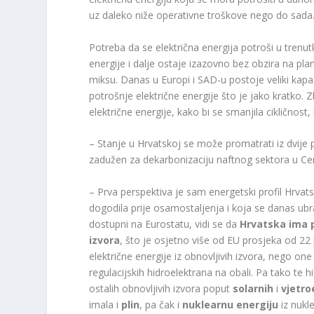
uz daleko niže operativne troškove nego do sada
Potreba da se električna energija potroši u trenu
energije i dalje ostaje izazovno bez obzira na pl
miksu. Danas u Europi i SAD-u postoje veliki kapa
potrošnje električne energije što je jako kratko.
električne energije, kako bi se smanjila cikličnost,
– Stanje u Hrvatskoj se može promatrati iz dvije
zadužen za dekarbonizaciju naftnog sektora u Cent
– Prva perspektiva je sam energetski profil Hrvat
dogodila prije osamostaljenja i koja se danas ubr
dostupni na Eurostatu, vidi se da
Hrvatska ima p
izvora
, što je osjetno više od EU prosjeka od 22
električne energije iz obnovljivih izvora, nego on
regulacijskih hidroelektrana na obali. Pa tako te 
ostalih obnovljivih izvora poput
solarnih
i
vjetro
imala i
plin
, pa čak i
nuklearnu energiju
iz nukl