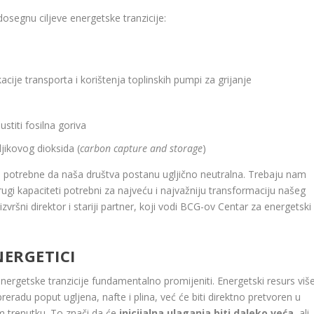
segnu ciljeve energetske tranzicije:
ikacije transporta i korištenja toplinskih pumpi za grijanje
stiti fosilna goriva
ljikovog dioksida (
carbon capture and storage
)
u potrebne da naša društva postanu ugljično neutralna. Trebaju nam
i drugi kapaciteti potrebni za najveću i najvažniju transformaciju našeg
 izvršni direktor i stariji partner, koji vodi BCG-ov Centar za energetski
ERGETICI
ergetske tranzicije fundamentalno promijeniti. Energetski resurs viš
preradu poput ugljena, nafte i plina, već će biti direktno pretvoren u
m trenutku. To znači da će
inicijalna ulaganja biti daleko veća
, ali