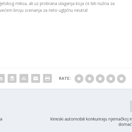
rgetskog miksa, ali uz probrana ulaganja koja će biti nužna za
većem broju scenarija za neto ugljičnu neutral
RATE:
na
Kineski automobili konkuriraju njemačkoj in
domać