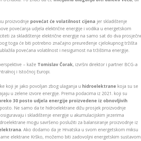
.
tku proizvodnje
povećat će volatilnost cijena
jer skladištenje
anove povećanja udjela električne energije i vodika u energetskom
citeti za skladištenje električne energije na samo sat do dva prosječn
 Zbog toga će biti potrebno značajno preuređenje cjelokupnog tržišta
 ublažila povećana volatilnost i nesigurnost na tržištima energije.
 perspektive – kaže
Tomislav Čorak
, izvršni direktor i partner BCG-a
ralnoj i Istočnoj Europi.
ske koji je jako povoljan zbog ulaganja u
hidroelektrane
koja su se
ajaju u zelene izvore energije. Prema podacima iz 2021. koji su
reko 30 posto udjela energije proizvedene iz obnovljivih
 posto. Ne samo da te hidroelektrane dižu prosjek proizvodnje
e osiguravaju i skladištenje energije u akumulacijskim jezerima
hidroelektrane mogu savršeno poslužiti za balansiranje proizvodnje iz
elektrana
. Ako dodamo da je Hrvatska u svom energetskom miksu
earne elektrane Krško, možemo biti zadovoljni energetskim sustavom