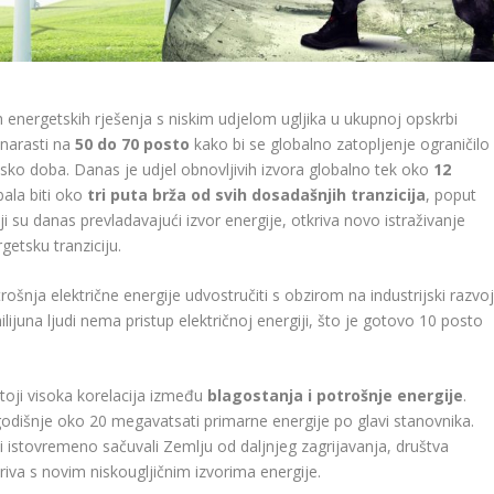
gih energetskih rješenja s niskim udjelom ugljika u ukupnoj opskrbi
narasti na
50 do 70 posto
kako bi se globalno zatopljenje ograničilo
jsko doba. Danas je udjel obnovljivih izvora globalno tek oko
12
bala biti oko
tri puta brža od svih dosadašnjih tranzicija
, poput
koji su danas prevladavajući izvor energije, otkriva novo istraživanje
etsku tranziciju.
ošnja električne energije udvostručiti s obzirom na industrijski razvo
ilijuna ljudi nema pristup električnoj energiji, što je gotovo 10 posto
toji visoka korelacija između
blagostanja i potrošnje energije
.
godišnje oko 20 megavatsati primarne energije po glavi stanovnika.
i istovremeno sačuvali Zemlju od daljnjeg zagrijavanja, društva
riva s novim niskougljičnim izvorima energije.