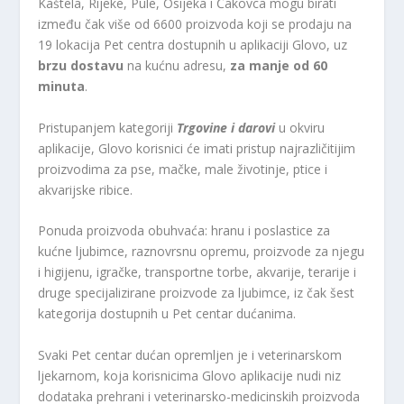
Kaštela, Rijeke, Pule, Osijeka i Čakovca mogu birati
između čak više od 6600 proizvoda koji se prodaju na
19 lokacija Pet centra dostupnih u aplikaciji Glovo, uz
brzu dostavu
na kućnu adresu,
za manje od 60
minuta
.
Pristupanjem kategoriji
Trgovine i darovi
u okviru
aplikacije, Glovo korisnici će imati pristup najrazličitijim
proizvodima za pse, mačke, male životinje, ptice i
akvarijske ribice.
Ponuda proizvoda obuhvaća: hranu i poslastice za
kućne ljubimce, raznovrsnu opremu, proizvode za njegu
i higijenu, igračke, transportne torbe, akvarije, terarije i
druge specijalizirane proizvode za ljubimce, iz čak šest
kategorija dostupnih u Pet centar dućanima.
Svaki Pet centar dućan opremljen je i veterinarskom
ljekarnom, koja korisnicima Glovo aplikacije nudi niz
dodataka prehrani i veterinarsko-medicinskih proizvoda