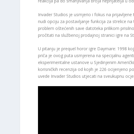
reakcija pa do smanjivanja broja neprijatelja u 
Invader Studios je usmjerio i fokus na prijavlje
nudi opciju za postavljanje funkcija za strelice 
problem oštećenih save datoteka prilikom prisilno
pročitati na službenoj prodajnoj stranici igre na 
U pitanju je prequel horor igre Daymare: 1998 koja
priča je ovog puta usmjerena na specijalnu agenti
eksperimentalne ustanove u Sjedinjenim Američk
korisničkih recenzija od kojih je 226 ocijenjeno p
uvede Invader Studios utjecati na sveukupnu ocje