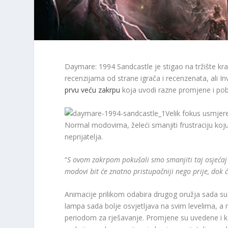
Daymare: 1994 Sandcastle je stigao na tržište kr
recenzijama od strane igrača i recenzenata, ali In
prvu veću zakrpu
koja uvodi razne promjene i pob
Velik fokus usmjer
Normal modovima, želeći smanjiti frustraciju koju 
neprijatelja.
“
S ovom zakrpom pokušali smo smanjiti taj osjećaj 
modovi bit će znatno pristupačniji nego prije, dok 
Animacije prilikom odabira drugog oružja sada su
lampa sada bolje osvjetljava na svim levelima, a 
periodom za rješavanje. Promjene su uvedene i ko