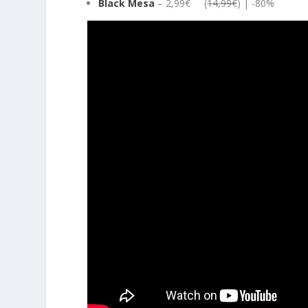
Black Mesa
– 2,99€ (
14,99€
) | -80%