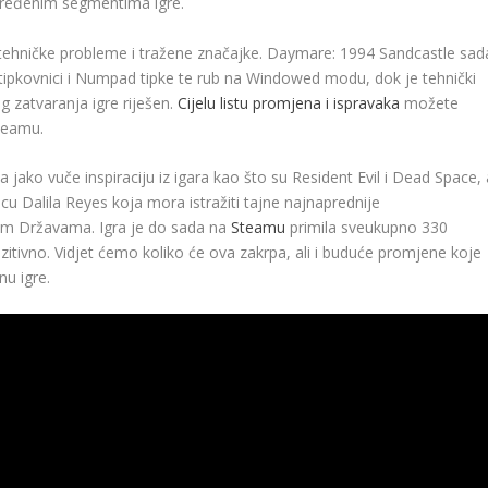
određenim segmentima igre.
ne tehničke probleme i tražene značajke. Daymare: 1994 Sandcastle sad
na tipkovnici i Numpad tipke te rub na Windowed modu, dok je tehnički
g zatvaranja igre riješen.
Cijelu listu promjena i ispravaka
možete
Steamu.
 jako vuče inspiraciju iz igara kao što su Resident Evil i Dead Space, 
cu Dalila Reyes koja mora istražiti tajne najnaprednije
im Državama. Igra je do sada na
Steamu
primila sveukupno 330
ozitivno. Vidjet ćemo koliko će ova zakrpa, ali i buduće promjene koje
nu igre.