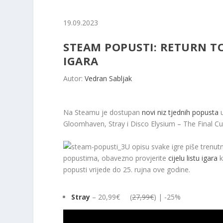
19.09.2023
STEAM POPUSTI: RETURN TO
IGARA
Autor:
Vedran Sabljak
Na Steamu je dostupan
novi niz tjednih popusta
u
Gloomhaven, Stray i Disco Elysium – The Final Cu
U opisu svake igre piše trenut
popustima, obavezno provjerite
cijelu listu igara
k
popusti vrijede do 25. rujna ove godine.
Stray
– 20,99€ (
27,99€
) | -25%