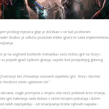
ajem prošlog mjeseca gdje je dočekan s ne baš pozitivnim
vader Studios je odlučio poslušati kritike igrača te sada implementira
oljšanja.
en je na segment borbenih mehanika i veću težinu igre na Story i
su prijavili igrači tijekom igranja, najviše kod posljednjeg glavnog
frustracije bez žrtvovanja izazovnih aspekata igre. Story i Normal
će Hardcore ostati uglavnom isti.
”
 ubrzane, nagle promjene u smjeru više neće prekinuti brzo trčanje,
mini igre hakiranja sada dolaze s većim brojem pokušaja i dužim
d nekih neprijatelja – od smanjivanja brzine njihovih napada i