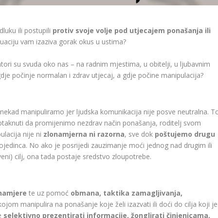
luku ili postupili
protiv svoje volje pod utjecajem ponašanja ili
tuaciju vam izaziva gorak okus u ustima?
tori su svuda oko nas – na radnim mjestima, u obitelji, u ljubavnim
dje počinje normalan i zdrav utjecaj, a gdje počine manipulacija?
ponekad manipuliramo jer ljudska komunikacija nije posve neutralna. T
 potaknuti da promijenimo nezdrav način ponašanja, roditelj svom
pulacija nije ni
zlonamjerna ni razorna
, sve dok
poštujemo drugu
ojedinca. No ako je posrijedi zauzimanje moći jednog nad drugim ili
veni) cilj, ona tada postaje sredstvo zloupotrebe.
 namjere
te uz pomoć
obmana, taktika zamagljivanja,
ojom manipulira na ponašanje koje želi izazvati ili doći do cilja koji je
će
selektivno prezentirati informacije, žonglirati činjenicama,