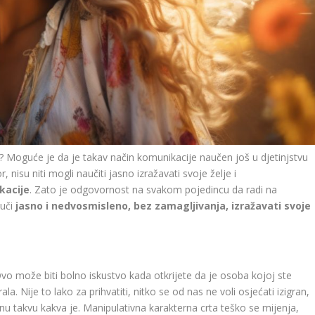
? Moguće je da je takav način komunikacije naučen još u djetinjstvu
, nisu niti mogli naučiti jasno izražavati svoje želje i
kacije
. Zato je odgovornost na svakom pojedincu da radi na
auči
jasno i nedvosmisleno, bez zamagljivanja, izražavati svoje
Ovo može biti bolno iskustvo kada otkrijete da je osoba kojoj ste
a. Nije to lako za prihvatiti, nitko se od nas ne voli osjećati izigran,
inu takvu kakva je. Manipulativna karakterna crta teško se mijenja,