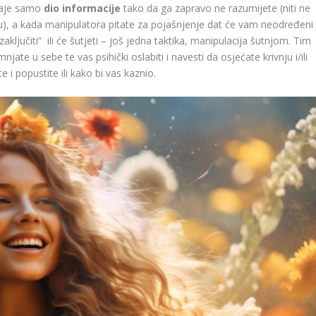
daje samo
dio informacije
tako da ga zapravo ne razumijete (niti ne
), a kada manipulatora pitate za pojašnjenje dat će vam neodređeni
ključiti“ ili će šutjeti – još jedna taktika, manipulacija šutnjom. Tim
jate u sebe te vas psihički oslabiti i navesti da osjećate krivnju i/ili
 i popustite ili kako bi vas kaznio.