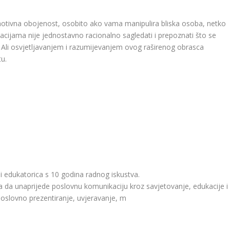
emotivna obojenost, osobito ako vama manipulira bliska osoba, netko
uacijama nije jednostavno racionalno sagledati i prepoznati što se
Ali osvjetljavanjem i razumijevanjem ovog raširenog obrasca
tu.
i edukatorica s 10 godina radnog iskustva.
da unaprijede poslovnu komunikaciju kroz savjetovanje, edukacije i
poslovno prezentiranje, uvjeravanje, m