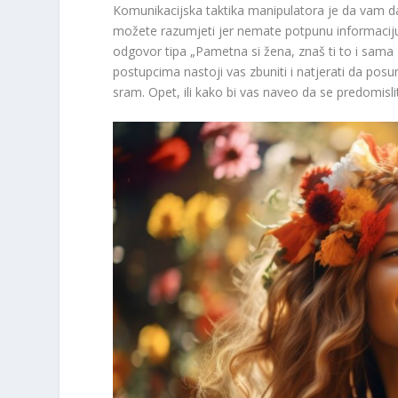
Komunikacijska taktika manipulatora je da vam 
možete razumjeti jer nemate potpunu informaciju
odgovor tipa „Pametna si žena, znaš ti to i sama za
postupcima nastoji vas zbuniti i natjerati da posumn
sram. Opet, ili kako bi vas naveo da se predomislite