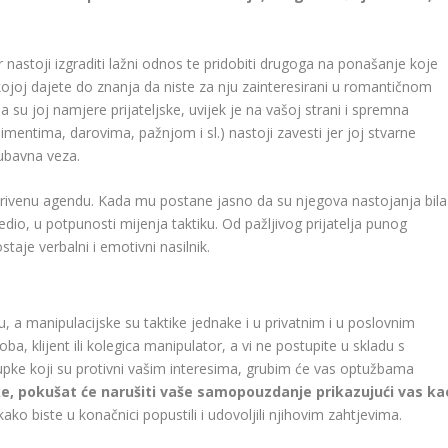
 nastoji izgraditi lažni odnos te pridobiti drugoga na ponašanje koje
kojoj dajete do znanja da niste za nju zainteresirani u romantičnom
a su joj namjere prijateljske, uvijek je na vašoj strani i spremna
entima, darovima, pažnjom i sl.) nastoji zavesti jer joj stvarne
jubavna veza.
krivenu agendu. Kada mu postane jasno da su njegova nastojanja bila
dio, u potpunosti mijenja taktiku. Od pažljivog prijatelja punog
aje verbalni i emotivni nasilnik.
, a manipulacijske su taktike jednake i u privatnim i u poslovnim
a, klijent ili kolegica manipulator, a vi ne postupite u skladu s
stupke koji su protivni vašim interesima, grubim će vas optužbama
ke, pokušat će narušiti vaše samopouzdanje prikazujući vas ka
kako biste u konačnici popustili i udovoljili njihovim zahtjevima.