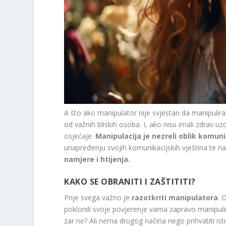
A što ako manipulator nije svjestan da manipulira
od važnih bliskih osoba. I, ako nisu imali zdrav uzor
osjećaje.
Manipulacija je nezreli oblik komuni
unapređenju svojih komunikacijskih vještina te n
namjere i htijenja.
KAKO SE OBRANITI I ZAŠTITITI?
Prije svega važno je
razotkriti manipulatora
. 
poklonili svoje povjerenje vama zapravo manipuliral
zar ne? Ali nema drugog načina nego prihvatiti ist