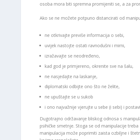
osoba mora biti spremna promijeniti se, a za pr
Ako se ne možete potpuno distancirati od manip
ne otkrivajte previše informacija o sebi,
uvijek nastojte ostati ravnodušni i mirni,
izražavajte se neodređeno,
kad god je primjereno, okrenite sve na šalu,
ne nasjedajte na laskanje,
diplomatski odbijte ono što ne želite,
ne upuštajte se u sukob
i ono najvažnije vjerujte u sebe (i sebi) i postav
Dugotrajno održavanje bliskog odnosa s manipula
psihičke smetnje. Stoga se od manipulacije treba ob
manipulacija može poprimiti zaista ozbiljne i št