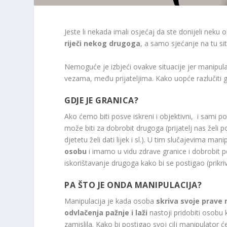
Jeste li nekada imali osjećaj da ste donijeli neku od
riječi nekog drugoga
, a samo sjećanje na tu si
Nemoguće je izbjeći ovakve situacije jer manipula
vezama, među prijateljima. Kako uopće razlučiti g
GDJE JE GRANICA?
Ako ćemo biti posve iskreni i objektivni, i sami 
može biti za dobrobit drugoga (prijatelj nas želi
djetetu želi dati lijek i sl.). U tim slučajevima mani
osobu
i imamo u vidu zdrave granice i dobrobit p
iskorištavanje drugoga kako bi se postigao (prikri
PA ŠTO JE ONDA MANIPULACIJA?
Manipulacija je kada osoba
skriva svoje prave
odvlačenja pažnje i laži
nastoji pridobiti osobu k
zamislila. Kako bi postigao svoj cilj manipulator 