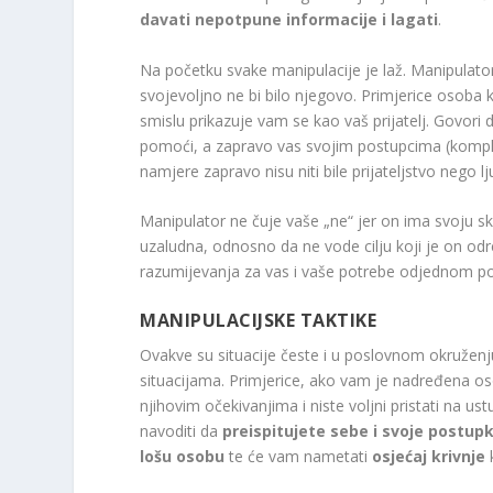
davati nepotpune informacije i lagati
.
Na početku svake manipulacije je laž. Manipulator
svojevoljno ne bi bilo njegovo. Primjerice osoba 
smislu prikazuje vam se kao vaš prijatelj. Govori d
pomoći, a zapravo vas svojim postupcima (komplim
namjere zapravo nisu niti bile prijateljstvo nego l
Manipulator ne čuje vaše „ne“ jer on ima svoju s
uzaludna, odnosno da ne vode cilju koji je on odre
razumijevanja za vas i vaše potrebe odjednom post
MANIPULACIJSKE TAKTIKE
Ovakve su situacije česte i u poslovnom okruženju
situacijama. Primjerice, ako vam je nadređena osob
njihovim očekivanjima i niste voljni pristati na u
navoditi da
preispitujete sebe i svoje postup
lošu osobu
te će vam nametati
osjećaj krivnje