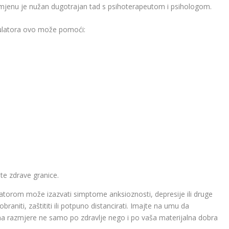
omjenu je nužan dugotrajan tad s psihoterapeutom i psihologom.
ulatora ovo može pomoći:
ite zdrave granice.
torom može izazvati simptome anksioznosti, depresije ili druge
raniti, zaštititi ili potpuno distancirati. Imajte na umu da
etna razmjere ne samo po zdravlje nego i po vaša materijalna dobra