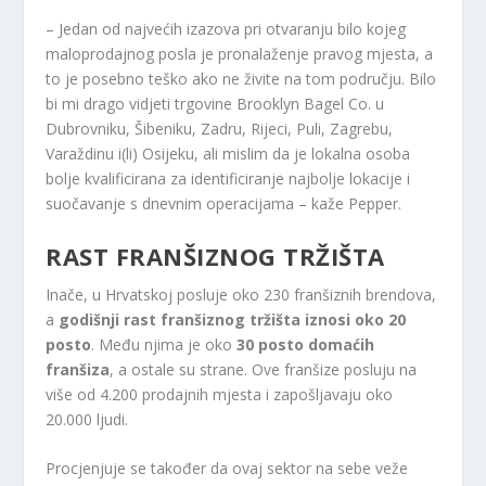
– Jedan od najvećih izazova pri otvaranju bilo kojeg
maloprodajnog posla je pronalaženje pravog mjesta, a
to je posebno teško ako ne živite na tom području. Bilo
bi mi drago vidjeti trgovine Brooklyn Bagel Co. u
Dubrovniku, Šibeniku, Zadru, Rijeci, Puli, Zagrebu,
Varaždinu i(li) Osijeku, ali mislim da je lokalna osoba
bolje kvalificirana za identificiranje najbolje lokacije i
suočavanje s dnevnim operacijama – kaže Pepper.
RAST FRANŠIZNOG TRŽIŠTA
Inače, u Hrvatskoj posluje oko 230 franšiznih brendova,
a
godišnji rast franšiznog tržišta iznosi oko 20
posto
. Među njima je oko
30 posto domaćih
franšiza
, a ostale su strane. Ove franšize posluju na
više od 4.200 prodajnih mjesta i zapošljavaju oko
20.000 ljudi.
Procjenjuje se također da ovaj sektor na sebe veže