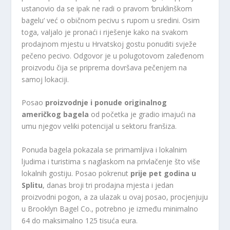
ustanovio da se ipak ne radi o pravom ‘bruklinškom
bagelu‘ već o običnom pecivu s rupom u sredini. Osim
toga, valjalo je pronaći i riješenje kako na svakom
prodajnom mjestu u Hrvatskoj gostu ponuditi svježe
pečeno pecivo. Odgovor je u polugotovom zaleđenom
proizvodu čija se priprema dovršava pečenjem na
samoj lokaciji.
Posao
proizvodnje i ponude originalnog
američkog bagela
od početka je gradio imajući na
umu njegov veliki potencijal u sektoru franšiza.
Ponuda bagela pokazala se primamljiva i lokalnim
ljudima i turistima s naglaskom na privlačenje što više
lokalnih gostiju. Posao pokrenut
prije pet godina u
Splitu
, danas broji tri prodajna mjesta i jedan
proizvodni pogon, a za ulazak u ovaj posao, procjenjuju
u Brooklyn Bagel Co., potrebno je između minimalno
64 do maksimalno 125 tisuća eura.