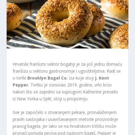
Hrvatski franšizni sektor bogatiji je za još jednu domaću
franšizu u sektoru gastronomije i ugostiteljstva. Radi se
o tvrtki
Brooklyn Bagel Co.
iza koje stoji
J.
Kent
Pepper.
Tvrtku je osnovao 2019. godine, vrlo brzo
nakon što se zajedno sa suprugom Katherine preselio
iz New Yorka u Split, stoji u priopćenju.
Sve je započelo s otvaranjem pekare, pronalaženjem
pravih sastojaka i usavršavanjem metode proizvodnje
pravog bagela. Jer iako se na hrvatskom tržištu može
pronaći ponuda peciva pod nazivom bagel, Pepper je