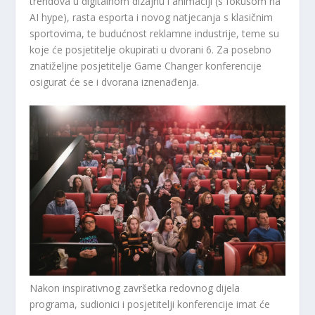
trendova u digitalnom dizajnu i animaciji (s fokusom na
AI hype), rasta esporta i novog natjecanja s klasičnim
sportovima, te budućnost reklamne industrije, teme su
koje će posjetitelje okupirati u dvorani 6. Za posebno
znatiželjne posjetitelje Game Changer konferencije
osigurat će se i dvorana iznenađenja.
Nakon inspirativnog završetka redovnog dijela
programa, sudionici i posjetitelji konferencije imat će