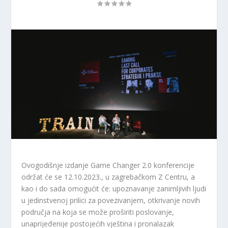
Ovogodišnje izdanje Game Changer 2.0 konferencije
održat će se 12.10.2023., u zagrebačkom Z Centru, a
kao i do sada omogućit će: upoznavanje zanimljivih ljudi
u jedinstvenoj prilici za povezivanjem, otkrivanje novih
područja na koja se može proširiti poslovanje,
unaprijeđenije postojećih vještina i pronalazak