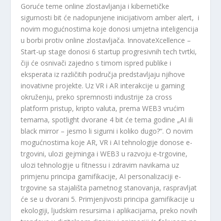
Goruće teme online zlostavljanja i kibernetičke
sigurnosti bit će nadopunjene inicijativom amber alert, i
novim mogućnostima koje donosi umjetna inteligencija
u borbi protiv online zlostavljača. InnovateXcellence –
Start-up stage donosi 6 startup progresivnih tech tvrtki,
čiji će osnivači zajedno s timom ispred publike i
eksperata iz različitih područja predstavljaju njihove
inovativne projekte. Uz VR i AR interakcije u gaming
okruženju, preko spremnosti industrije za cross
platform pristup, kripto valuta, prema WEB3 vrućim
temama, spotlight dvorane 4 bit će tema godine „AI ili
black mirror – jesmo li sigurni i koliko dugo?“. O novim
mogućnostima koje AR, VR i AI tehnologije donose e-
trgovini, ulozi gejminga i WEB3 u razvoju e-trgovine,
ulozi tehnologije u fitnessu i zdravim navikama uz
primjenu principa gamifikacije, AI personalizaciji e-
trgovine sa stajališta pametnog stanovanja, raspravljat
će se u dvorani 5. Primjenjivosti principa gamifikacije u
ekologiji, ljudskim resursima i aplikacijama, preko novih