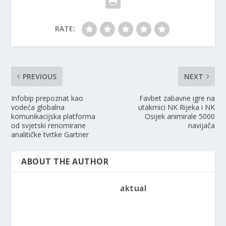
RATE:
PREVIOUS
NEXT
Infobip prepoznat kao
Favbet zabavne igre na
vodeća globalna
utakmici NK Rijeka i NK
komunikacijska platforma
Osijek animirale 5000
od svjetski renomirane
navijača
analitičke tvrtke Gartner
ABOUT THE AUTHOR
aktual