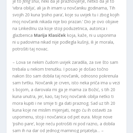
je to
feng shui,
neki da je praznovjerje, netko da je to
‘vibra obilja‘, ali ja ih imam u novčaniku godinama, Tih
svojih 20 kuna ‘psiho para‘, koje su uvijek tu i zbog kojih
moj novčanik nikada nije bio prazan.‘ Dio je ovo objave
na LinkedInu iza koje stoji poduzetnica, autorica i
glazbenica
Marija Klasiček
koja, kaže, ni u usponima
ni u padovima nikad nije podlegla kušnji, ili je morala,
potrošiti taj novac.
– Lova se nekim čudom uvijek zaradila, za sve što sam
trebala u nekom trenutku. I posao je došao točno
nakon što sam dobila taj novčanik, odnosno pokrenula
sam tvrtku. Novčanik je crven, isto neka priča ima u vezi
s bojom, a darovala mi ga je mama za Božić, s tih 20
kuna unutra, jer, kao, taj tvoj novčanik obilja netko ti
mora kupiti i ne smije ti ga dati praznog. Sad uz tih 20
kuna koje ne mislim mijenjati, nego ću ih ostaviti za
uspomenu, stoji i novčanica od pet eura. Moje nove
‘psiho pare‘, koje neću potrošiti ni pod razno, a dobila
sam ih na dar od jednog maminog prijatelja… –