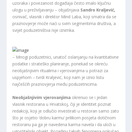
uzoraka i povezanost događaja često imalo ključnu
ulogu u preživljavanju – objašnjava
Sandro Kraljević,
osnivač, vlasnik i direktor Mind Laba, koji smatra da se
praznovjerje može naći u svim segmentima društva, a
svijet poduzetništva nije iznimka.
– Mnogi poduzetnici, unatoč oslanjanju na kvantitativne
podatke i strateško planiranje, ponekad se okreću
neobjašnjivim ritualima i vjerovanjima u potrazi za
uspjehom – tvrdi Kraljević, koji nam je iznio listu
najčešćih praznovjerja među poduzetnicima.
Neobjašnjivim vjerovanjima
okrenuo se i jedan
vlasnik restorana u Hrvatskoj, čiji je identitet poznat
redakciji, koji je odlučio investirati u restoran samo zato
što je osjetio ‘dobru karmu‘ prilikom posjeta dotičnom
restoranu pa ga je navedena karma navela i da uloži u
ugostiteljski objekt. Pozadinu takvih fenomena pokušao