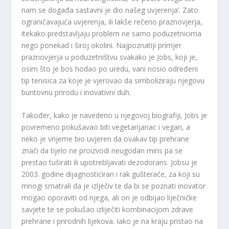
nam se događa sastavni je dio našeg uvjerenja‘. Zato
ograničavajuća uvjerenja, ili lakše rečeno praznovjerja,
itekako predstavljaju problem ne samo poduzetnicima
nego ponekad i široj okolini. Najpoznatiji primjer
praznovjerja u poduzetništvu svakako je Jobs, koji je,
osim što je bos hodao po uredu, vani nosio određeni
tip tenisica za koje je vjerovao da simboliziraju njegovu
buntovnu prirodu i inovativni duh.
Također, kako je navedeno u njegovoj biografiji, Jobs je
povremeno pokušavao biti vegetarijanac i vegan, a
neko je vrijeme bio uvjeren da ovakav tip prehrane
znači da tijelo ne proizvodi neugodan miris pa se
prestao tuširati ili upotrebljavati dezodorans. Jobsu je
2003. godine dijagnosticiran i rak gušterače, za koji su
mnogi smatrali da je izlječiv te da bi se poznati inovator
mogao oporaviti od njega, ali on je odbijao liječničke
savjete te se pokušao izliječiti kombinacijom zdrave
prehrane i prirodnih lijekova. Iako je na kraju pristao na