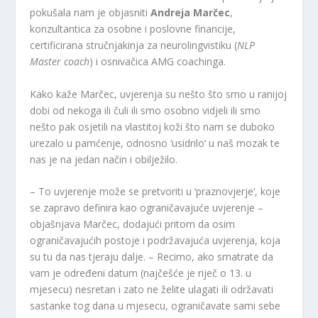
pokušala nam je objasniti
Andreja Marčec
,
konzultantica za osobne i poslovne financije,
certificirana stručnjakinja za neurolingvistiku (
NLP
Master coach
) i osnivačica AMG coachinga.
Kako kaže Marčec, uvjerenja su nešto što smo u ranijoj
dobi od nekoga ili čuli ili smo osobno vidjeli ili smo
nešto pak osjetili na vlastitoj koži što nam se duboko
urezalo u pamćenje, odnosno ‘usidrilo‘ u naš mozak te
nas je na jedan način i obilježilo.
– To uvjerenje može se pretvoriti u ‘praznovjerje‘, koje
se zapravo definira kao ograničavajuće uvjerenje –
objašnjava Marčec, dodajući pritom da osim
ograničavajućih postoje i podržavajuća uvjerenja, koja
su tu da nas tjeraju dalje. – Recimo, ako smatrate da
vam je određeni datum (najčešće je riječ o 13. u
mjesecu) nesretan i zato ne želite ulagati ili održavati
sastanke tog dana u mjesecu, ograničavate sami sebe