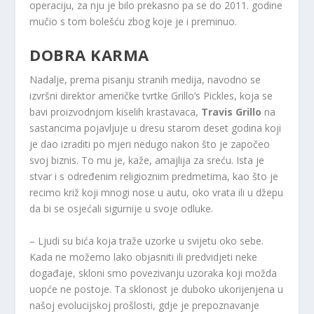
operaciju, za nju je bilo prekasno pa se do 2011. godine
mučio s tom bolešću zbog koje je i preminuo.
DOBRA KARMA
Nadalje, prema pisanju stranih medija, navodno se
izvršni direktor američke tvrtke Grillo‘s Pickles, koja se
bavi proizvodnjom kiselih krastavaca,
Travis Grillo
na
sastancima pojavljuje u dresu starom deset godina koji
je dao izraditi po mjeri nedugo nakon što je započeo
svoj biznis. To mu je, kaže, amajlija za sreću. Ista je
stvar i s određenim religioznim predmetima, kao što je
recimo križ koji mnogi nose u autu, oko vrata ili u džepu
da bi se osjećali sigurnije u svoje odluke.
– Ljudi su bića koja traže uzorke u svijetu oko sebe.
Kada ne možemo lako objasniti ili predvidjeti neke
događaje, skloni smo povezivanju uzoraka koji možda
uopće ne postoje. Ta sklonost je duboko ukorijenjena u
našoj evolucijskoj prošlosti, gdje je prepoznavanje