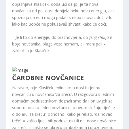
objašnjava Klasiček, dodajući da joj je ta nova
novčanica od pet eura donijela neku novu energiju, ali i
spoznaju da euri mogu padati s neba i novac doći vrlo
lako kad uopće ne pokušavaš shvatiti kako će doći.
– Je li to do energije, do praznovjerja, do
feng shuija
ili
boje novčanika, blage veze nemam, ali meni pali –
zaključila je Klasiček.
ČAROBNE NOVČANICE
Naravno, nije Klasiček jedina koja nosi tu jednu
novčanicu u novčaniku ‘za sreću‘. U razgovoru s jednim
domaćim poduzetnikom doznali smo da i on uvijek sa
sobom nosi tu jednu novčanicu, u ovom slučaju riječ je
o dolaru ‘za sreću‘, odnosno, kako je rekao, ‘da novac
teče‘. A zašto ljudi, bili poduzetnici ili ne, nose novčanice
za sreću ili zašto se okreću simbolikama i praznovjerju