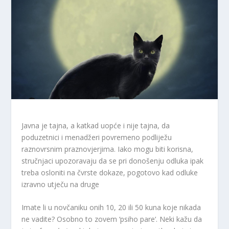
Javna je tajna, a katkad uopće i nije tajna, da
poduzetnici i menadžeri povremeno podliježu
raznovrsnim praznovjerjima. Iako mogu biti korisna,
stručnjaci upozoravaju da se pri donošenju odluka ipak
treba osloniti na čvrste dokaze, pogotovo kad odluke
izravno utječu na druge
Imate li u novčaniku onih 10, 20 ili 50 kuna koje nikada
ne vadite? Osobno to zovem ‘psiho pare‘. Neki kažu da