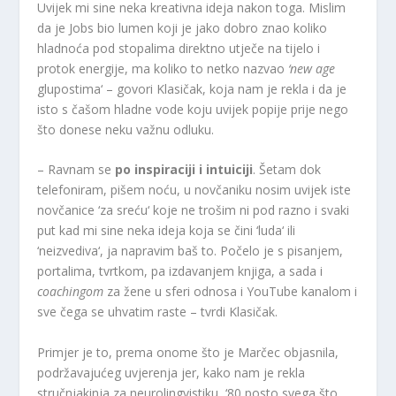
Uvijek mi sine neka kreativna ideja nakon toga. Mislim
da je Jobs bio lumen koji je jako dobro znao koliko
hladnoća pod stopalima direktno utječe na tijelo i
protok energije, ma koliko to netko nazvao
‘new age
glupostima‘ – govori Klasičak, koja nam je rekla i da je
isto s čašom hladne vode koju uvijek popije prije nego
što donese neku važnu odluku.
– Ravnam se
po inspiraciji i intuiciji
. Šetam dok
telefoniram, pišem noću, u novčaniku nosim uvijek iste
novčanice ‘za sreću‘ koje ne trošim ni pod razno i svaki
put kad mi sine neka ideja koja se čini ‘luda‘ ili
‘neizvediva‘, ja napravim baš to. Počelo je s pisanjem,
portalima, tvrtkom, pa izdavanjem knjiga, a sada i
coachingom
za žene u sferi odnosa i YouTube kanalom i
sve čega se uhvatim raste – tvrdi Klasičak.
Primjer je to, prema onome što je Marčec objasnila,
podržavajućeg uvjerenja jer, kako nam je rekla
stručnjakinja za neurolingvistiku, ‘80 posto svega što