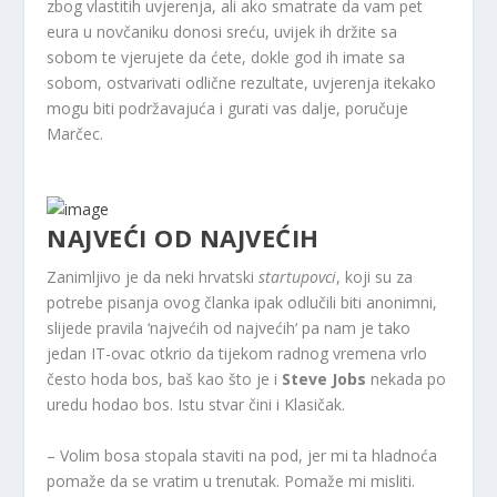
zbog vlastitih uvjerenja, ali ako smatrate da vam pet
eura u novčaniku donosi sreću, uvijek ih držite sa
sobom te vjerujete da ćete, dokle god ih imate sa
sobom, ostvarivati odlične rezultate, uvjerenja itekako
mogu biti podržavajuća i gurati vas dalje, poručuje
Marčec.
NAJVEĆI OD NAJVEĆIH
Zanimljivo je da neki hrvatski
startupovci
, koji su za
potrebe pisanja ovog članka ipak odlučili biti anonimni,
slijede pravila ‘najvećih od najvećih‘ pa nam je tako
jedan IT-ovac otkrio da tijekom radnog vremena vrlo
često hoda bos, baš kao što je i
Steve Jobs
nekada po
uredu hodao bos. Istu stvar čini i Klasičak.
– Volim bosa stopala staviti na pod, jer mi ta hladnoća
pomaže da se vratim u trenutak. Pomaže mi misliti.