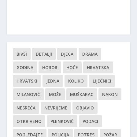
BIVŠI
DETALJI
DJECA
DRAMA
GODINA
HOROR
HOĆE
HRVATSKA
HRVATSKI
JEDNA
KOLIKO
LIJEČNICI
MILANOVIĆ
MOŽE
MUŠKARAC
NAKON
NESREĆA
NEVRIJEME
OBJAVIO
OTKRIVENO
PLENKOVIĆ
PODACI
POGLEDAJTE
POLICIJA
POTRES
POŽAR