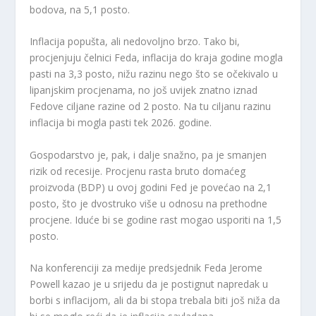
bodova, na 5,1 posto.
Inflacija popušta, ali nedovoljno brzo. Tako bi,
procjenjuju čelnici Feda, inflacija do kraja godine mogla
pasti na 3,3 posto, nižu razinu nego što se očekivalo u
lipanjskim procjenama, no još uvijek znatno iznad
Fedove ciljane razine od 2 posto. Na tu ciljanu razinu
inflacija bi mogla pasti tek 2026. godine.
Gospodarstvo je, pak, i dalje snažno, pa je smanjen
rizik od recesije. Procjenu rasta bruto domaćeg
proizvoda (BDP) u ovoj godini Fed je povećao na 2,1
posto, što je dvostruko više u odnosu na prethodne
procjene. Iduće bi se godine rast mogao usporiti na 1,5
posto.
Na konferenciji za medije predsjednik Feda Jerome
Powell kazao je u srijedu da je postignut napredak u
borbi s inflacijom, ali da bi stopa trebala biti još niža da