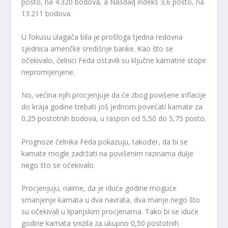
posto, na 4.320 bodova, a Nasdaq indeks 3,6 posto, na
13.211 bodova.
U fokusu ulagača bila je prošloga tjedna redovna
sjednica američke središnje banke. Kao što se
očekivalo, čelnici Feda ostavili su ključne kamatne stope
nepromijenjene.
No, većina njih procjenjuje da će zbog povišene inflacije
do kraja godine trebati još jednom povećati kamate za
0,25 postotnih bodova, u raspon od 5,50 do 5,75 posto.
Prognoze čelnika Feda pokazuju, također, da bi se
kamate mogle zadržati na povišenim razinama dulje
nego što se očekivalo.
Procjenjuju, naime, da je iduće godine moguće
smanjenje kamata u dva navrata, dva manje nego što
su očekivali u lipanjskim procjenama. Tako bi se iduće
godine kamata snizila za ukupno 0,50 postotnih