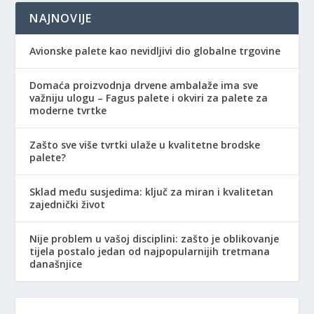
NAJNOVIJE
Avionske palete kao nevidljivi dio globalne trgovine
Domaća proizvodnja drvene ambalaže ima sve
važniju ulogu – Fagus palete i okviri za palete za
moderne tvrtke
Zašto sve više tvrtki ulaže u kvalitetne brodske
palete?
Sklad među susjedima: ključ za miran i kvalitetan
zajednički život
Nije problem u vašoj disciplini: zašto je oblikovanje
tijela postalo jedan od najpopularnijih tretmana
današnjice