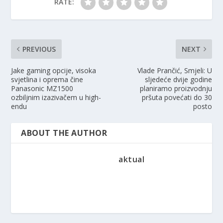
RATE:
PREVIOUS
NEXT
Jake gaming opcije, visoka
Vlade Prančić, Smjeli: U
svjetlina i oprema čine
sljedeće dvije godine
Panasonic MZ1500
planiramo proizvodnju
ozbiljnim izazivačem u high-
pršuta povećati do 30
endu
posto
ABOUT THE AUTHOR
aktual