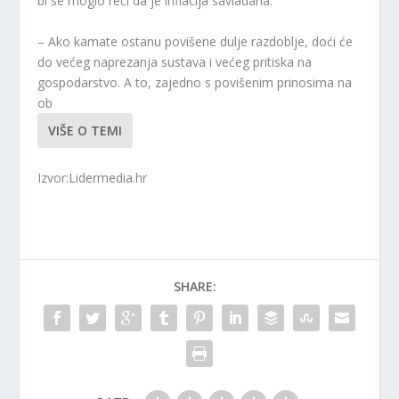
bi se moglo reći da je inflacija savladana.
– Ako kamate ostanu povišene dulje razdoblje, doći će
do većeg naprezanja sustava i većeg pritiska na
gospodarstvo. A to, zajedno s povišenim prinosima na
ob
VIŠE O TEMI
Izvor:Lidermedia.hr
SHARE: