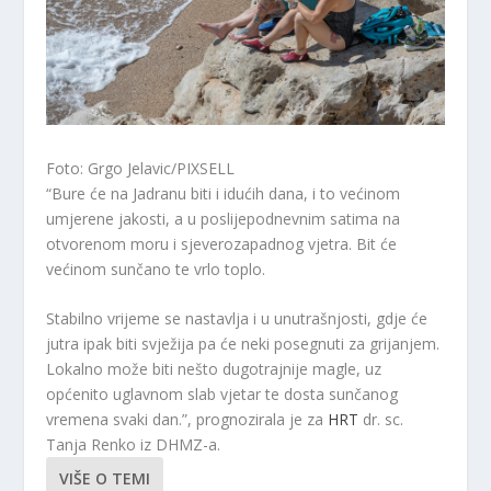
Foto: Grgo Jelavic/PIXSELL
“Bure će na Jadranu biti i idućih dana, i to većinom
umjerene jakosti, a u poslijepodnevnim satima na
otvorenom moru i sjeverozapadnog vjetra. Bit će
većinom sunčano te vrlo toplo.
Stabilno vrijeme se nastavlja i u unutrašnjosti, gdje će
jutra ipak biti svježija pa će neki posegnuti za grijanjem.
Lokalno može biti nešto dugotrajnije magle, uz
općenito uglavnom slab vjetar te dosta sunčanog
vremena svaki dan.”, prognozirala je za
HRT
dr. sc.
Tanja Renko iz DHMZ-a.
VIŠE O TEMI