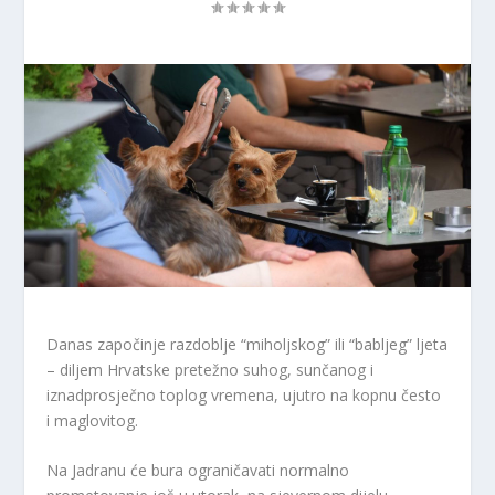
Danas započinje razdoblje “miholjskog” ili “babljeg” ljeta
– diljem Hrvatske pretežno suhog, sunčanog i
iznadprosječno toplog vremena, ujutro na kopnu često
i maglovitog.
Na Jadranu će bura ograničavati normalno