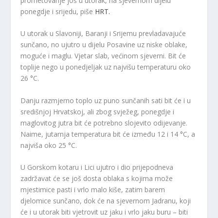
prometovanje još u utorak, na sjevernom dijelu
ponegdje i srijedu, piše
HRT.
U utorak u Slavoniji, Baranji i Srijemu prevladavajuće
sunčano, no ujutro u dijelu Posavine uz niske oblake,
moguće i maglu. Vjetar slab, većinom sjeverni. Bit će
toplije nego u ponedjeljak uz najvišu temperaturu oko
26 °C.
Danju razmjerno toplo uz puno sunčanih sati bit će i u
središnjoj Hrvatskoj, ali zbog svježeg, ponegdje i
maglovitog jutra bit će potrebno slojevito odijevanje.
Naime, jutarnja temperatura bit će između 12 i 14 °C, a
najviša oko 25 °C.
U Gorskom kotaru i Lici ujutro i dio prijepodneva
zadržavat će se još dosta oblaka s kojima može
mjestimice pasti i vrlo malo kiše, zatim barem
djelomice sunčano, dok će na sjevernom Jadranu, koji
će i u utorak biti vjetrovit uz jaku i vrlo jaku buru – biti