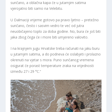
sunčano, a oblačna kapa će u jutarnjim satima
vjerojatno biti samo na Velebitu.
U Dalmaciji vrijeme gotovo pa pravo ljetno – pretežno
sunčano, često i sasvim vedro te već od jutra
neuobičajeno toplo za doba godine. No, bura će još biti
jaka zbog čega će i more biti umjereno valovito.
I na krajnjem jugu Hrvatske treba računati na jaku buru
u jutarnjim satima, a do podneva će oslabjeti i prolazno
okrenuti na vjetar s mora. Puno sunčanog vremena
osigurat će porast temperature zraka na vrijednosti
između 27 i 29 °C.”