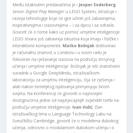
Među istaknutim predavačima je i
Jesper Soderberg
.
Senior Digital Play Manager
u LEGO System, istražuje i
razvija tehnologije koje će igre učiniti još zabavnijima,
inspirativnijima i izazovnijima – i za djecu i za odrasle.
Govorit će o tome kako uz pomoć umjetne inteligencije
LEGO stvara još zabavnija iskustva koja imaju i fizičke i
interaktivne komponente.
Matko Bošnjak
doktorirao
je računalnu znanost u Londonu i u svom radu je
fokusiran na rješavanje izazova na području strojnog
učenja i umjetne inteligencije. Bošnjak je viši znanstveni
suradnik u Google DeepMindu, istraživačkom
laboratoriju za umjetnu inteligenciju, čija se rješenja i
alati nakon temeljitog ispitivanja primjenjuju širom
svijeta. Na konferenciji će govoriti o najnovijim
dostignućima jedne od najutjecajnijih svjetskih tvrtki na
području umjetne inteligencije.
Ivan Vulić
, član
istraživačkog tima u Language Technology Labu na
Sveučilištu Cambridge, govorit će o modelima dubokog
učenja, odnosno o modularnom dubokom učenju i o