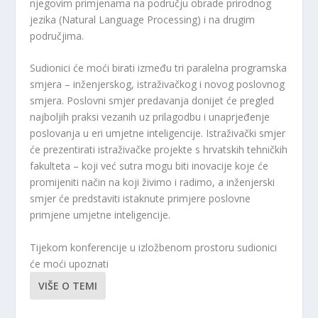
njegovim primjenama na području obrade prirodnog
jezika (Natural Language Processing) i na drugim
područjima.
Sudionici će moći birati između tri paralelna programska
smjera – inženjerskog, istraživačkog i novog poslovnog
smjera. Poslovni smjer predavanja donijet će pregled
najboljih praksi vezanih uz prilagodbu i unaprjeđenje
poslovanja u eri umjetne inteligencije. Istraživački smjer
će prezentirati istraživačke projekte s hrvatskih tehničkih
fakulteta – koji već sutra mogu biti inovacije koje će
promijeniti način na koji živimo i radimo, a inženjerski
smjer će predstaviti istaknute primjere poslovne
primjene umjetne inteligencije.
Tijekom konferencije u izložbenom prostoru sudionici
će moći upoznati
VIŠE O TEMI