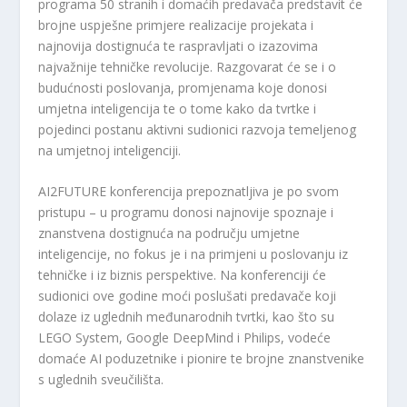
programa 50 stranih i domaćih predavača predstavit će
brojne uspješne primjere realizacije projekata i
najnovija dostignuća te raspravljati o izazovima
najvažnije tehničke revolucije. Razgovarat će se i o
budućnosti poslovanja, promjenama koje donosi
umjetna inteligencija te o tome kako da tvrtke i
pojedinci postanu aktivni sudionici razvoja temeljenog
na umjetnoj inteligenciji.
AI2FUTURE konferencija prepoznatljiva je po svom
pristupu – u programu donosi najnovije spoznaje i
znanstvena dostignuća na području umjetne
inteligencije, no fokus je i na primjeni u poslovanju iz
tehničke i iz biznis perspektive. Na konferenciji će
sudionici ove godine moći poslušati predavače koji
dolaze iz uglednih međunarodnih tvrtki, kao što su
LEGO System, Google DeepMind i Philips, vodeće
domaće AI poduzetnike i pionire te brojne znanstvenike
s uglednih sveučilišta.