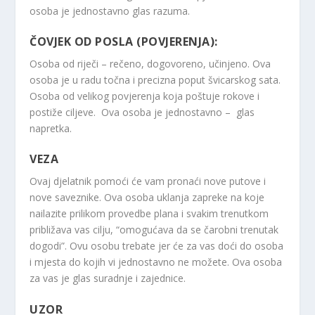
osoba je jednostavno glas razuma.
ČOVJEK OD POSLA (POVJERENJA):
Osoba od riječi – rečeno, dogovoreno, učinjeno. Ova
osoba je u radu točna i precizna poput švicarskog sata.
Osoba od velikog povjerenja koja poštuje rokove i
postiže ciljeve. Ova osoba je jednostavno – glas
napretka.
VEZA
Ovaj djelatnik pomoći će vam pronaći nove putove i
nove saveznike. Ova osoba uklanja zapreke na koje
nailazite prilikom provedbe plana i svakim trenutkom
približava vas cilju, “omogućava da se čarobni trenutak
dogodi”. Ovu osobu trebate jer će za vas doći do osoba
i mjesta do kojih vi jednostavno ne možete. Ova osoba
za vas je glas suradnje i zajednice.
UZOR