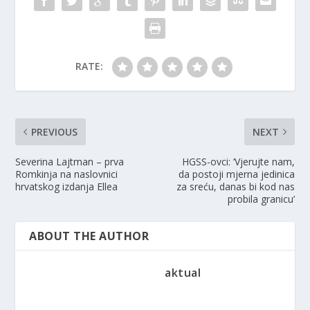
RATE:
PREVIOUS
NEXT
Severina Lajtman – prva
HGSS-ovci: ‘Vjerujte nam,
Romkinja na naslovnici
da postoji mjerna jedinica
hrvatskog izdanja Ellea
za sreću, danas bi kod nas
probila granicu’
ABOUT THE AUTHOR
aktual