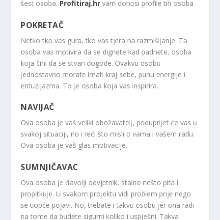
šest osoba.
Profitiraj.hr
vam donosi profile tih osoba.
POKRETAČ
Netko tko vas gura, tko vas tjera na razmišljanje. Ta
osoba vas motivira da se dignete kad padnete, osoba
koja čini da se stvari dogode. Ovakvu osobu
jednostavno morate imati kraj sebe, punu energije i
entuzijazma. To je osoba koja vas inspirira.
NAVIJAČ
Ova osoba je vaš veliki obožavatelj, poduprijet će vas u
svakoj situaciji, no i reći što misli o vama i vašem radu.
Ova osoba je vaš glas motivacije.
SUMNJIČAVAC
Ova osoba je đavolji odvjetnik, stalno nešto pita i
propitkuje. U svakom projektu vidi problem prije nego
se uopće pojavi. No, trebate i takvu osobu jer ona radi
na tome da budete sigurni koliko i uspješni. Takva