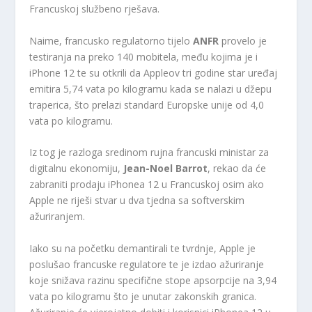
Francuskoj službeno rješava.
Naime, francusko regulatorno tijelo
ANFR
provelo je
testiranja na preko 140 mobitela, među kojima je i
iPhone 12 te su otkrili da Appleov tri godine star uređaj
emitira 5,74 vata po kilogramu kada se nalazi u džepu
traperica, što prelazi standard Europske unije od 4,0
vata po kilogramu.
Iz tog je razloga sredinom rujna francuski ministar za
digitalnu ekonomiju,
Jean-Noel Barrot
, rekao da će
zabraniti prodaju iPhonea 12 u Francuskoj osim ako
Apple ne riješi stvar u dva tjedna sa softverskim
ažuriranjem.
Iako su na početku demantirali te tvrdnje, Apple je
poslušao francuske regulatore te je izdao ažuriranje
koje snižava razinu specifične stope apsorpcije na 3,94
vata po kilogramu što je unutar zakonskih granica.