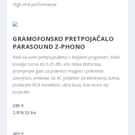
High-end performanse.
GRAMOFONSKO PRETPOJAČALO
PARASOUND Z-PHONO
Radi sa svim pretpojacalima s linijskim pogonom, RIAA
krivulja tocna do 0.25 dB, vrlo niska distorzija,
promjenjivi gain za pokretni magnet i pokretne
zavojnice, prekidac za AC polaritet za eliminaciju šuma,
pozlaceni RCA konektori, ultra brza, low-noise op
pojacala.
395 €
2.976,13 kn
465 €