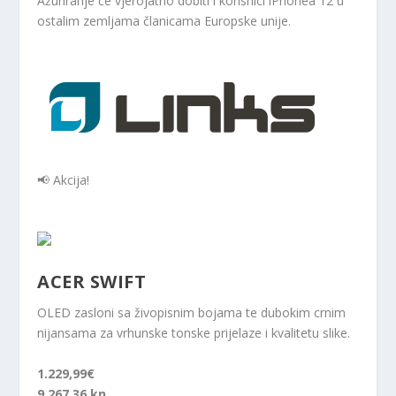
Ažuriranje će vjerojatno dobiti i korisnici iPhonea 12 u
ostalim zemljama članicama Europske unije.
📢 Akcija!
ACER SWIFT
OLED zasloni sa živopisnim bojama te dubokim crnim
nijansama za vrhunske tonske prijelaze i kvalitetu slike.
1.229,99€
9.267,36 kn