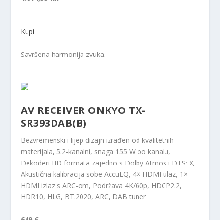
Kupi
Savršena harmonija zvuka.
AV RECEIVER ONKYO TX-
SR393DAB(B)
Bezvremenski i lijep dizajn izrađen od kvalitetnih
materijala, 5.2-kanalni, snaga 155 W po kanalu,
Dekoderi HD formata zajedno s Dolby Atmos i DTS: X,
Akustična kalibracija sobe AccuEQ, 4× HDMI ulaz, 1×
HDMI izlaz s ARC-om, Podržava 4K/60p, HDCP2.2,
HDR10, HLG, BT.2020, ARC, DAB tuner
649 €