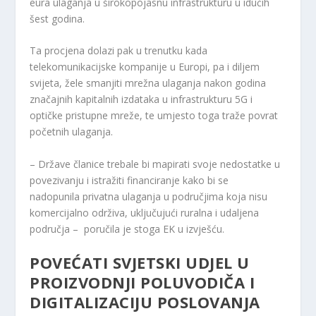
eura ulaganja u širokopojasnu infrastrukturu u idućih
šest godina.
Ta procjena dolazi pak u trenutku kada
telekomunikacijske kompanije u Europi, pa i diljem
svijeta, žele smanjiti mrežna ulaganja nakon godina
značajnih kapitalnih izdataka u infrastrukturu 5G i
optičke pristupne mreže, te umjesto toga traže povrat
početnih ulaganja.
– Države članice trebale bi mapirati svoje nedostatke u
povezivanju i istražiti financiranje kako bi se
nadopunila privatna ulaganja u područjima koja nisu
komercijalno održiva, uključujući ruralna i udaljena
područja – poručila je stoga EK u izvješću.
POVEĆATI SVJETSKI UDJEL U
PROIZVODNJI POLUVODIČA I
DIGITALIZACIJU POSLOVANJA