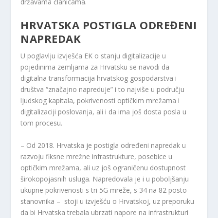
državama članicama.
HRVATSKA POSTIGLA ODREĐENI
NAPREDAK
U poglavlju izvješća EK o stanju digitalizacije u
pojedinima zemljama za Hrvatsku se navodi da
digitalna transformacija hrvatskog gospodarstva i
društva “značajno napreduje” i to najviše u području
ljudskog kapitala, pokrivenosti optičkim mrežama i
digitalizaciji poslovanja, ali i da ima još dosta posla u
tom procesu.
– Od 2018. Hrvatska je postigla određeni napredak u
razvoju fiksne mrežne infrastrukture, posebice u
optičkim mrežama, ali uz još ograničenu dostupnost
širokopojasnih usluga. Napredovala je i u poboljšanju
ukupne pokrivenosti s tri 5G mreže, s 34 na 82 posto
stanovnika – stoji u izvješću o Hrvatskoj, uz preporuku
da bi Hrvatska trebala ubrzati napore na infrastrukturi