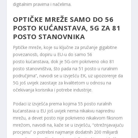
digitalnim pravima i načelima.
OPTIČKE MREŽE SAMO DO 56
POSTO KUĆANSTAVA, 5G ZA 81
POSTO STANOVNIKA
Pptičke mreže, koje su ključne za pružanje gigabitne
povezanosti, dopiru u EU-u do samo 56
posto kućanstava, dok je 5G-om pokriveno oko 81
posto stanovništva, što pada na 51 posto u ruralnim
područjima”, navodi se u izvješću EK, uz upozorenje da
5G još uvijek zaostaje za kvalitetom u odnosu na
očekivanja korisnika i potrebe industrije.
Podaci iz izvješća prema kojima 55 posto ruralnih
kućanstava u EU još uvijek nema nikakvu naprednu
mrežu, a devet posto nije pokriveno nikakvom fiksnom
mrežom, navodi na, kaže se u izvješću, “otrežnjavajuću
procjenu” o potrebni najmanje dodatnih 200 milijardi