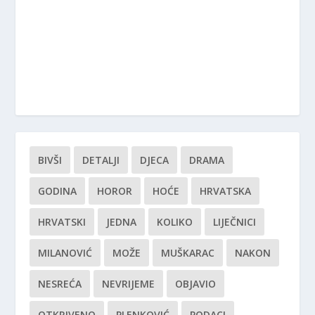
BIVŠI
DETALJI
DJECA
DRAMA
GODINA
HOROR
HOĆE
HRVATSKA
HRVATSKI
JEDNA
KOLIKO
LIJEČNICI
MILANOVIĆ
MOŽE
MUŠKARAC
NAKON
NESREĆA
NEVRIJEME
OBJAVIO
OTKRIVENO
PLENKOVIĆ
PODACI