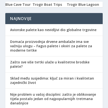
Blue Cave Tour
Trogir Boat Trips
Trogir Blue Lagoon
NAJNOVIJE
Avionske palete kao nevidljivi dio globalne trgovine
Domaća proizvodnja drvene ambalaže ima sve
važniju ulogu – Fagus palete i okviri za palete za
moderne tvrtke
Zašto sve više tvrtki ulaže u kvalitetne brodske
palete?
Sklad među susjedima: ključ za miran i kvalitetan
zajednički život
Nije problem u vašoj disciplini: zašto je oblikovanje
tijela postalo jedan od najpopularnijih tretmana
današnjice