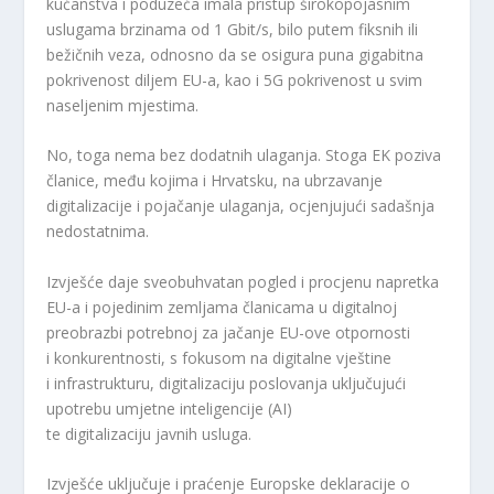
kućanstva i poduzeća imala pristup širokopojasnim
uslugama brzinama od 1 Gbit/s, bilo putem fiksnih ili
bežičnih veza, odnosno da se osigura puna gigabitna
pokrivenost diljem EU-a, kao i 5G pokrivenost u svim
naseljenim mjestima.
No, toga nema bez dodatnih ulaganja. Stoga EK poziva
članice, među kojima i Hrvatsku, na ubrzavanje
digitalizacije i pojačanje ulaganja, ocjenjujući sadašnja
nedostatnima.
Izvješće daje sveobuhvatan pogled i procjenu napretka
EU-a i pojedinim zemljama članicama u digitalnoj
preobrazbi potrebnoj za jačanje EU-ove otpornosti
i konkurentnosti, s fokusom na digitalne vještine
i infrastrukturu, digitalizaciju poslovanja uključujući
upotrebu umjetne inteligencije (AI)
te digitalizaciju javnih usluga.
Izvješće uključuje i praćenje Europske deklaracije o