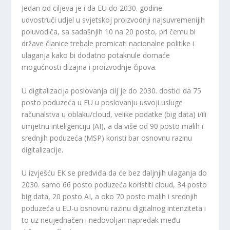
Jedan od ciljeva je i da EU do 2030. godine
udvostruči udjel u svjetskoj proizvodnji najsuvremenijih
poluvodiča, sa sadašnjih 10 na 20 posto, pri čemu bi
države članice trebale promicati nacionalne politike i
ulaganja kako bi dodatno potaknule domaće
mogućnosti dizajna i proizvodnje čipova.
U digitalizacija poslovanja cilj je do 2030. dostići da 75
posto poduzeća u EU u poslovanju usvoji usluge
računalstva u oblaku/cloud, velike podatke (big data) i/ili
umjetnu inteligenciju (AI), a da više od 90 posto malih i
srednjih poduzeća (MSP) koristi bar osnovnu razinu
digitalizacije.
U izvješću EK se predviđa da će bez daljnjih ulaganja do
2030. samo 66 posto poduzeća koristiti cloud, 34 posto
big data, 20 posto AI, a oko 70 posto malih i srednjih
poduzeća u EU-u osnovnu razinu digitalnog intenziteta i
to uz neujednačen i nedovoljan napredak među