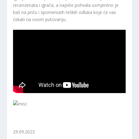
recenzenata i igrača, a najviše pohvala usmjereno je
baš na priču i spomenutih teških odluka koje će vas
čekati na ovom putovanju.
29.09.2023