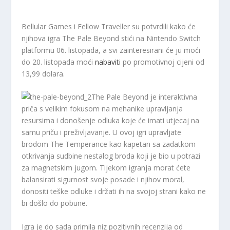
Bellular Games i Fellow Traveller su potvrdili kako će
njihova igra The Pale Beyond stići na Nintendo Switch
platformu 06. listopada, a svi zainteresirani će ju moći
do 20. listopada moći
nabaviti
po promotivnoj cijeni od
13,99 dolara.
The Pale Beyond je interaktivna
priča s velikim fokusom na mehanike upravljanja
resursima i donošenje odluka koje će imati utjecaj na
samu priču i preživljavanje. U ovoj igri upravljate
brodom The Temperance kao kapetan sa zadatkom
otkrivanja sudbine nestalog broda koji je bio u potrazi
za magnetskim jugom. Tijekom igranja morat ćete
balansirati sigurnost svoje posade i njihov moral,
donositi teške odluke i držati ih na svojoj strani kako ne
bi došlo do pobune.
Igra je do sada primila niz pozitivnih recenzija od