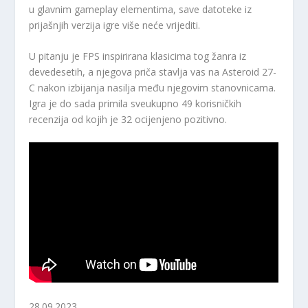
u glavnim gameplay elementima, save datoteke iz
prijašnjih verzija igre više neće vrijediti.
U pitanju je FPS inspirirana klasicima tog žanra iz
devedesetih, a njegova priča stavlja vas na Asteroid 27-
C nakon izbijanja nasilja među njegovim stanovnicama.
Igra je do sada primila sveukupno 49 korisničkih
recenzija od kojih je 32 ocijenjeno pozitivno.
28.09.2023