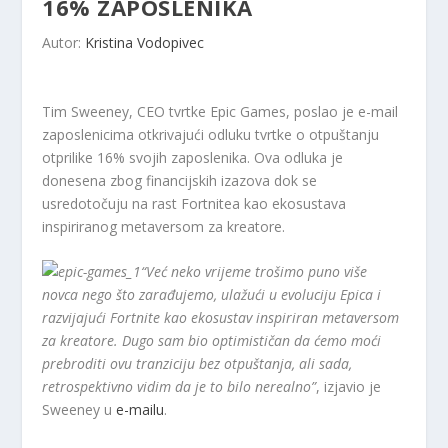
16% ZAPOSLENIKA
Autor:
Kristina Vodopivec
Tim Sweeney, CEO tvrtke Epic Games, poslao je e-mail
zaposlenicima otkrivajući odluku tvrtke o otpuštanju
otprilike 16% svojih zaposlenika. Ova odluka je
donesena zbog financijskih izazova dok se
usredotočuju na rast Fortnitea kao ekosustava
inspiriranog metaversom za kreatore.
“Već neko vrijeme trošimo puno više
novca nego što zarađujemo, ulažući u evoluciju Epica i
razvijajući Fortnite kao ekosustav inspiriran metaversom
za kreatore. Dugo sam bio optimističan da ćemo moći
prebroditi ovu tranziciju bez otpuštanja, ali sada,
retrospektivno vidim da je to bilo nerealno”
, izjavio je
Sweeney u
e-mailu
.