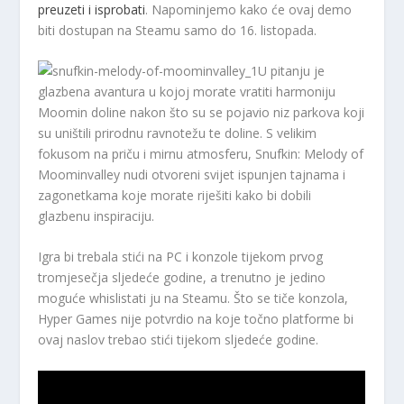
preuzeti i isprobati
. Napominjemo kako će ovaj demo
biti dostupan na Steamu samo do 16. listopada.
U pitanju je
glazbena avantura u kojoj morate vratiti harmoniju
Moomin doline nakon što su se pojavio niz parkova koji
su uništili prirodnu ravnotežu te doline. S velikim
fokusom na priču i mirnu atmosferu, Snufkin: Melody of
Moominvalley nudi otvoreni svijet ispunjen tajnama i
zagonetkama koje morate riješiti kako bi dobili
glazbenu inspiraciju.
Igra bi trebala stići na PC i konzole tijekom prvog
tromjesečja sljedeće godine, a trenutno je jedino
moguće whislistati ju na Steamu. Što se tiče konzola,
Hyper Games nije potvrdio na koje točno platforme bi
ovaj naslov trebao stići tijekom sljedeće godine.