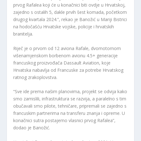
prvog Rafalea koji će u konačnici biti ovdje u Hrvatskoj,
zajedno s ostalih 5, dakle prvih šest komada, početkom
drugog kvartala 2024.”, rekao je Banožić u Mariji Bistrici
na hodočašću Hrvatske vojske, policije i hrvatskih
branitelja.
Riječ je o prvom od 12 aviona Rafale, dvomotornom
višenamjenskom borbenom avionu 4.5+ generacije
francuskog proizvođača Dassault Aviation, koje
Hrvatska nabavlja od Francuske za potrebe Hrvatskog
ratnog zrakoplovstva.
“Sve ide prema našim planovima, projekt se odvija kako
smo zamislili, infrastruktura se razvija, a paralelno s tim
obučavali smo pilote, tehničare, pripremali se zajedno s
francuskim partnerima na transferu znanja i opreme. U
konačnici sutra postajemo vlasnici prvog Rafalea”,
dodao je Banožić.