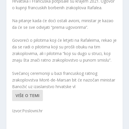
Hrvatska i Francuska potpisale su krajem 2021. Ugovor
o kupnji francuskih borbenih zrakoplova Rafalea.
Na pitanje kada će doći ostali avioni, ministar je kazao
da će se sve odvijati “prema ugovorima”.
Govoreći o pilotima koji će letjeti na Rafaleima, rekao je
da se radi o pilotima koji su prošli obuku na tim
zrakoplovima, ali i pilotima “koji su dugo u struci, koji
znaju šta znači ratno zrakoplovstvo u punom smislu”.
Svečanoj ceremoniji u bazi francuskog ratnog
zrakoplovstva Mont-de-Marsan bit će nazočan ministar
Banožić uz izaslanstvo hrvatske vl
VIŠE O TEMI
Izvor:Poslovni.hr