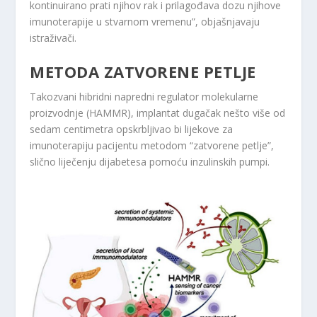
kontinuirano prati njihov rak i prilagođava dozu njihove
imunoterapije u stvarnom vremenu”, objašnjavaju
istraživači.
METODA ZATVORENE PETLJE
Takozvani hibridni napredni regulator molekularne
proizvodnje (HAMMR), implantat dugačak nešto više od
sedam centimetra opskrbljivao bi lijekove za
imunoterapiju pacijentu metodom “zatvorene petlje”,
slično liječenju dijabetesa pomoću inzulinskih pumpi.