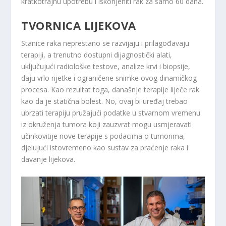
kratkotrajnu upotrebu i iskorijeniti rak za samo 60 dana.
TVORNICA LIJEKOVA
Stanice raka neprestano se razvijaju i prilagođavaju
terapiji, a trenutno dostupni dijagnostički alati,
uključujući radiološke testove, analize krvi i biopsije,
daju vrlo rijetke i ograničene snimke ovog dinamičkog
procesa. Kao rezultat toga, današnje terapije liječe rak
kao da je statična bolest. No, ovaj bi uređaj trebao
ubrzati terapiju pružajući podatke u stvarnom vremenu
iz okruženja tumora koji zauzvrat mogu usmjeravati
učinkovitije nove terapije s podacima o tumorima,
djelujući istovremeno kao sustav za praćenje raka i
davanje lijekova.