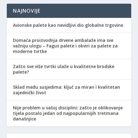
NAJNOVIJE
Avionske palete kao nevidljivi dio globalne trgovine
Domaća proizvodnja drvene ambalaže ima sve
važniju ulogu – Fagus palete i okviri za palete za
moderne tvrtke
Zašto sve više tvrtki ulaže u kvalitetne brodske
palete?
Sklad među susjedima: ključ za miran i kvalitetan
zajednički život
Nije problem u vašoj disciplini: zašto je oblikovanje
tijela postalo jedan od najpopularnijih tretmana
današnjice