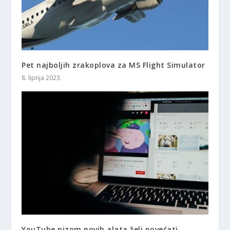
Pet najboljih zrakoplova za MS Flight Simulator
8. lipnja 2023.
YouTube nizom novih alata želi povećati