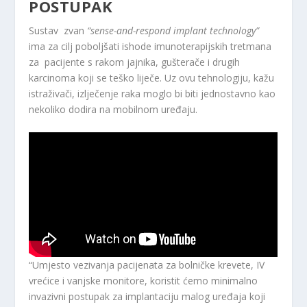
POSTUPAK
Sustav zvan
“sense-and-respond implant technology”
ima za cilj poboljšati ishode imunoterapijskih tretmana
za pacijente s rakom jajnika, gušterače i drugih
karcinoma koji se teško liječe. Uz ovu tehnologiju, kažu
istraživači, izlječenje raka moglo bi biti jednostavno kao
nekoliko dodira na mobilnom uređaju.
“Umjesto vezivanja pacijenata za bolničke krevete, IV
vrećice i vanjske monitore, koristit ćemo minimalno
invazivni postupak za implantaciju malog uređaja koji