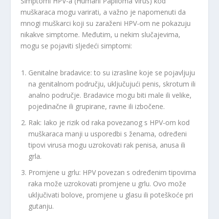
Simptomi HPV-a (Humani Papiloma Virus) kod
muškaraca mogu varirati, a važno je napomenuti da
mnogi muškarci koji su zaraženi HPV-om ne pokazuju
nikakve simptome. Međutim, u nekim slučajevima,
mogu se pojaviti sljedeći simptomi:
Genitalne bradavice: to su izrasline koje se pojavljuju
na genitalnom području, uključujući penis, skrotum ili
analno područje. Bradavice mogu biti male ili velike,
pojedinačne ili grupirane, ravne ili izbočene.
Rak: Iako je rizik od raka povezanog s HPV-om kod
muškaraca manji u usporedbi s ženama, određeni
tipovi virusa mogu uzrokovati rak penisa, anusa ili
grla.
Promjene u grlu: HPV povezan s određenim tipovima
raka može uzrokovati promjene u grlu. Ovo može
uključivati bolove, promjene u glasu ili poteškoće pri
gutanju.