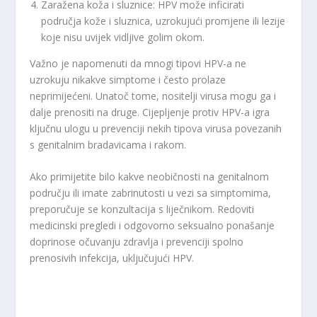
Zaražena koža i sluznice: HPV može inficirati
područja kože i sluznica, uzrokujući promjene ili lezije
koje nisu uvijek vidljive golim okom.
Važno je napomenuti da mnogi tipovi HPV-a ne
uzrokuju nikakve simptome i često prolaze
neprimijećeni. Unatoč tome, nositelji virusa mogu ga i
dalje prenositi na druge. Cijepljenje protiv HPV-a igra
ključnu ulogu u prevenciji nekih tipova virusa povezanih
s genitalnim bradavicama i rakom.
Ako primijetite bilo kakve neobičnosti na genitalnom
području ili imate zabrinutosti u vezi sa simptomima,
preporučuje se konzultacija s liječnikom. Redoviti
medicinski pregledi i odgovorno seksualno ponašanje
doprinose očuvanju zdravlja i prevenciji spolno
prenosivih infekcija, uključujući HPV.