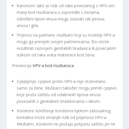
Karcinom: Iako je rizik od raka povezanog s HPV-om
manji kod muškaraca u usporedbi s ženama,
određeni tipovi virusa mogu izazvati rak penisa,
anusa i grla.
Prijenos na partnere: muškarci koji su nositelji HPV-a
mogu ga prenijeti svojim partnericama, što može
rezultirati razvojem genitalnih bradavica ili povećanim
rizikom od raka vrata maternice kod žena.
Prevencija
HPV-a kod muškaraca
:
Cijepljenje: cjepivo protiv HPV-a nije rezervirano
samo za žene. Muškarci također mogu primiti cjepivo
koje pruža zaštitu od odabranih tipova virusa
povezanih s genitalnim bradavicama i rakom.
Kondomi: korištenje kondoma tijekom seksualnog
kontakta može smanjiti rizik od prijenosa HPV-a.
Međutim, kondomi ne pružaju potpunu zaštitu jer ne