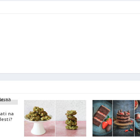
ati na
lesti?