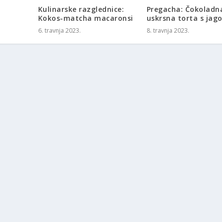
Kulinarske razglednice:
Pregacha: Čokoladn
Kokos-matcha macaronsi
uskrsna torta s ja
6. travnja 2023.
8. travnja 2023.