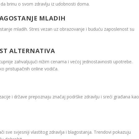
 da brinu o svom zdravlju iz udobnosti doma.
LAGOSTANJE MLADIH
anje mladih. Stres vezan uz obrazovanje i buduću zaposlenost su
ST ALTERNATIVA
upnije zahvaljujući nižim cenama i većoj jednostavnosti upotrebe.
ko pristupačnih online vodiča.
izacije i države prepoznaju značaj podrške zdravlju i sreći građana ka
ači sve svjesniji vlastitog zdravlja i blagostanja. Trendovi pokazuju