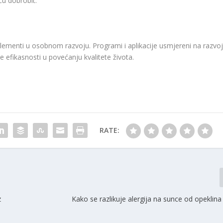
u dobrobit.
lementi u osobnom razvoju. Programi i aplikacije usmjereni na razvo
 efikasnosti u povećanju kvalitete života.
RATE:
z
Kako se razlikuje alergija na sunce od opeklin