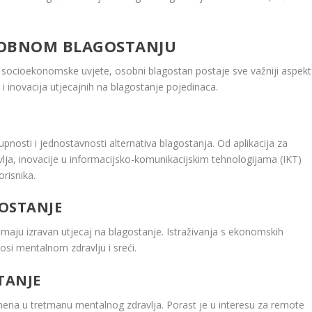
OSOBNOM BLAGOSTANJU
e socioekonomske uvjete, osobni blagostan postaje sve važniji aspekt
a i inovacija utjecajnih na blagostanje pojedinaca.
pnosti i jednostavnosti alternativa blagostanja. Od aplikacija za
lja, inovacije u informacijsko-komunikacijskim tehnologijama (IKT)
risnika.
OSTANJE
imaju izravan utjecaj na blagostanje. Istraživanja s ekonomskih
osi mentalnom zdravlju i sreći.
TANJE
ena u tretmanu mentalnog zdravlja. Porast je u interesu za remote