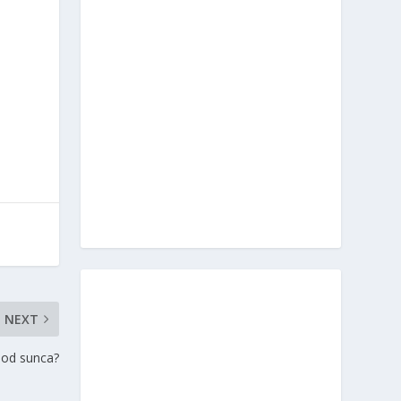
j
NEXT
a od sunca?