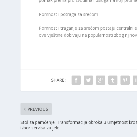
pomak prema proizvodima i uslugama koji promič
Pomnost i potraga za srećom
Pomnost i traganje za srećom postaju centralni e
ove vještine dobivaju na popularnosti zbog njihove
SHARE:
PREVIOUS
Stol za pamćenje: Transformacija obroka u umjetnost kro
izbor servisa za jelo