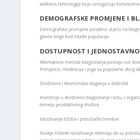
wellness tehnologije koje omogućuju korisnicima
DEMOGRAFSKE PROMJENE I B
Demografske promjene posebno utječu na blagost
glavne brige kod mlađe populacije.
DOSTUPNOST I JEDNOSTAVNO
Alternativne metode blagostanja postaju sve dost
Primjerice, meditacija i joga su popularne zbog la
Društvena i ekonomska ulaganja u dobrobit
Investicije u društveno blagostanje rastu, i organ
temelju produktivnog društva.
Istraživanje tržišta i potrošački trendovi
Studije tržišnih istraživanja otkrivaju da su potroš