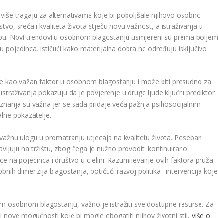
 više tragaju za alternativama koje bi poboljšale njihovo osobno
vo, sreća i kvaliteta života stječu novu važnost, a istraživanja u
pu. Novi trendovi u osobnom blagostanju usmjereni su prema bolje
pojedinca, ističući kako materijalna dobra ne određuju isključivo
 se kao važan faktor u osobnom blagostanju i može biti presudno za
traživanja pokazuju da je povjerenje u druge ljude ključni prediktor
znanja su važna jer se sada pridaje veća pažnja psihosocijalnim
lne pokazatelje.
 važnu ulogu u promatranju utjecaja na kvalitetu života. Poseban
javljuju na tržištu, zbog čega je nužno provoditi kontinuirano
ce na pojedinca i društvo u cjelini. Razumijevanje ovih faktora pruža
ih dimenzija blagostanja, potičući razvoj politika i intervencija koje
jem osobnom blagostanju, važno je istražiti sve dostupne resurse. Za
ti nove mogućnosti koje bi mogle obogatiti njihov životni stil,
više o