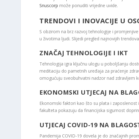
Snuscorp
može ponuditi vrijedne uvide.
TRENDOVI I INOVACIJE U 
S obzirom na brz razvoj tehnologije i promjenjiv
u životima ljudi. Slijedi pregled najnovijih trendov
ZNAČAJ TEHNOLOGIJE I IKT
Tehnologija igra ključnu ulogu u poboljšanju dostu
meditaciju do pametnih uređaja za praćenje zdrav
omogućuju sveobuhvatni nadzor nad zdravljem ko
EKONOMSKI UTJECAJ NA BLAG
Ekonomski faktori kao što su plata i zaposlenost 
fakulteta pokazuju da financijska sigurnost doprin
UTJECAJ COVID-19 NA BLAGOS
Pandemija COVID-19 dovela je do značajnih prom