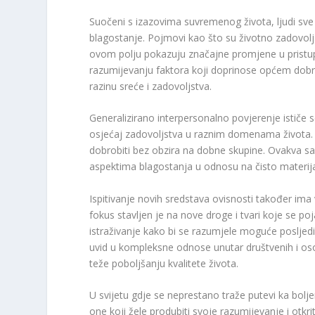
Suočeni s izazovima suvremenog života, ljudi sve
blagostanje. Pojmovi kao što su životno zadovoljst
ovom polju pokazuju značajne promjene u pristu
razumijevanju faktora koji doprinose općem dobru 
razinu sreće i zadovoljstva.
Generalizirano interpersonalno povjerenje ističe
osjećaj zadovoljstva u raznim domenama života. Is
dobrobiti bez obzira na dobne skupine. Ovakva sa
aspektima blagostanja u odnosu na čisto materija
Ispitivanje novih sredstava ovisnosti također ima
fokus stavljen je na nove droge i tvari koje se po
istraživanje kako bi se razumjele moguće posljedi
uvid u kompleksne odnose unutar društvenih i osobn
teže poboljšanju kvalitete života.
U svijetu gdje se neprestano traže putevi ka bol
one koji žele produbiti svoje razumijevanje i otkri