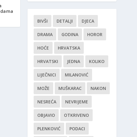
a
godama
BIVŠI
DETALJI
DJECA
DRAMA
GODINA
HOROR
HOĆE
HRVATSKA
HRVATSKI
JEDNA
KOLIKO
LIJEČNICI
MILANOVIĆ
MOŽE
MUŠKARAC
NAKON
NESREĆA
NEVRIJEME
OBJAVIO
OTKRIVENO
PLENKOVIĆ
PODACI