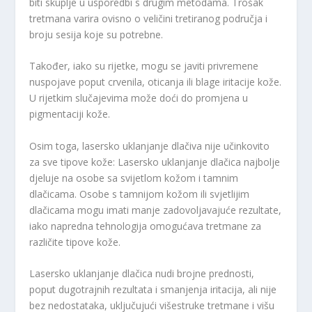
biti skuplje u usporedbi s drugim metodama. Trošak
tretmana varira ovisno o veličini tretiranog područja i
broju sesija koje su potrebne.
Također, iako su rijetke, mogu se javiti privremene
nuspojave poput crvenila, oticanja ili blage iritacije kože.
U rijetkim slučajevima može doći do promjena u
pigmentaciji kože.
Osim toga, lasersko uklanjanje dlačiva nije učinkovito
za sve tipove kože: Lasersko uklanjanje dlačica najbolje
djeluje na osobe sa svijetlom kožom i tamnim
dlačicama. Osobe s tamnijom kožom ili svjetlijim
dlačicama mogu imati manje zadovoljavajuće rezultate,
iako napredna tehnologija omogućava tretmane za
različite tipove kože.
Lasersko uklanjanje dlačica nudi brojne prednosti,
poput dugotrajnih rezultata i smanjenja iritacija, ali nije
bez nedostataka, uključujući višestruke tretmane i višu