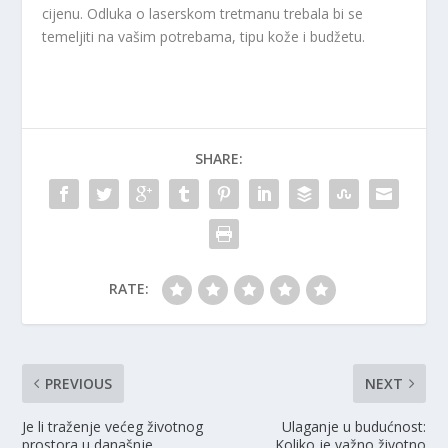
cijenu. Odluka o laserskom tretmanu trebala bi se
temeljiti na vašim potrebama, tipu kože i budžetu.
SHARE:
RATE:
PREVIOUS
NEXT
Je li traženje većeg životnog
Ulaganje u budućnost:
prostora u današnje
Koliko je važno životno