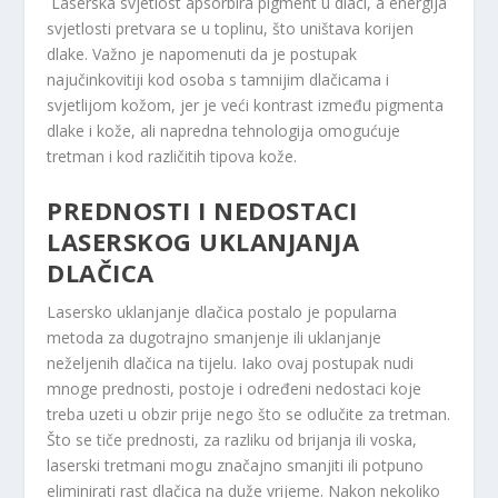
Laserska svjetlost apsorbira pigment u dlaci, a energija
svjetlosti pretvara se u toplinu, što uništava korijen
dlake. Važno je napomenuti da je postupak
najučinkovitiji kod osoba s tamnijim dlačicama i
svjetlijom kožom, jer je veći kontrast između pigmenta
dlake i kože, ali napredna tehnologija omogućuje
tretman i kod različitih tipova kože.
PREDNOSTI I NEDOSTACI
LASERSKOG UKLANJANJA
DLAČICA
Lasersko uklanjanje dlačica postalo je popularna
metoda za dugotrajno smanjenje ili uklanjanje
neželjenih dlačica na tijelu. Iako ovaj postupak nudi
mnoge prednosti, postoje i određeni nedostaci koje
treba uzeti u obzir prije nego što se odlučite za tretman.
Što se tiče prednosti, za razliku od brijanja ili voska,
laserski tretmani mogu značajno smanjiti ili potpuno
eliminirati rast dlačica na duže vrijeme. Nakon nekoliko