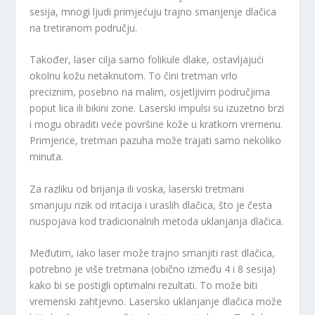
sesija, mnogi ljudi primjećuju trajno smanjenje dlačica
na tretiranom području.
Također, laser cilja samo folikule dlake, ostavljajući
okolnu kožu netaknutom. To čini tretman vrlo
preciznim, posebno na malim, osjetljivim područjima
poput lica ili bikini zone. Laserski impulsi su izuzetno brzi
i mogu obraditi veće površine kože u kratkom vremenu.
Primjerice, tretman pazuha može trajati samo nekoliko
minuta.
Za razliku od brijanja ili voska, laserski tretmani
smanjuju rizik od iritacija i uraslih dlačica, što je česta
nuspojava kod tradicionalnih metoda uklanjanja dlačica.
Međutim, iako laser može trajno smanjiti rast dlačica,
potrebno je više tretmana (obično između 4 i 8 sesija)
kako bi se postigli optimalni rezultati. To može biti
vremenski zahtjevno. Lasersko uklanjanje dlačica može