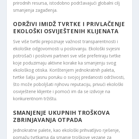
prirodnih resursa, istodobno podržavajući globalni cilj
smanjenja zagađenja.
ODRŽIVI IMIDŽ TVRTKE I PRIVLAČENJE
EKOLOŠKI OSVIJEŠTENIH KLIJENATA
Sve više tvrtki prepoznaje važnost transparentnosti i
ekološke odgovornosti u poslovanju. Ekološki svjesni
potrošači i poslovni partneri sve više preferiraju tvrtke
koje poduzimaju aktivne korake ka smanjenju svog
ekološkog otiska. Korištenjem jednokratnih paleta,
tvrtke šalju jasnu poruku o svojoj predanosti održivosti,
što može poboljšati njihovu reputaciju, privući ekološki
osviještene klijente i pomoći im da se izdvoje na
konkurentnom tržištu.
SMANJENJE UKUPNIH TROŠKOVA
ZBRINJAVANJA OTPADA
Jednokratne palete, kao ekološki prihvatljivo rješenje,
pomažu tvrtkama da smanje troškove vezane za