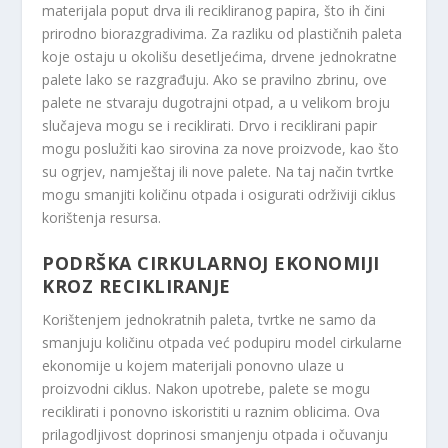
materijala poput drva ili recikliranog papira, što ih čini
prirodno biorazgradivima. Za razliku od plastičnih paleta
koje ostaju u okolišu desetljećima, drvene jednokratne
palete lako se razgrađuju. Ako se pravilno zbrinu, ove
palete ne stvaraju dugotrajni otpad, a u velikom broju
slučajeva mogu se i reciklirati. Drvo i reciklirani papir
mogu poslužiti kao sirovina za nove proizvode, kao što
su ogrjev, namještaj ili nove palete. Na taj način tvrtke
mogu smanjiti količinu otpada i osigurati održiviji ciklus
korištenja resursa.
PODRŠKA CIRKULARNOJ EKONOMIJI
KROZ RECIKLIRANJE
Korištenjem jednokratnih paleta, tvrtke ne samo da
smanjuju količinu otpada već podupiru model cirkularne
ekonomije u kojem materijali ponovno ulaze u
proizvodni ciklus. Nakon upotrebe, palete se mogu
reciklirati i ponovno iskoristiti u raznim oblicima. Ova
prilagodljivost doprinosi smanjenju otpada i očuvanju