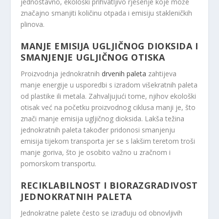
jednostavno, ekološki prihvatljivo rješenje koje može
značajno smanjiti količinu otpada i emisiju stakleničkih
plinova.
MANJE EMISIJA UGLJIČNOG DIOKSIDA I
SMANJENJE UGLJIČNOG OTISKA
Proizvodnja jednokratnih
drvenih paleta
zahtijeva
manje energije u usporedbi s izradom višekratnih paleta
od plastike ili metala. Zahvaljujući tome, njihov ekološki
otisak već na početku proizvodnog ciklusa manji je, što
znači manje emisija ugljičnog dioksida. Lakša težina
jednokratnih paleta također pridonosi smanjenju
emisija tijekom transporta jer se s lakšim teretom troši
manje goriva, što je osobito važno u zračnom i
pomorskom transportu.
RECIKLABILNOST I BIORAZGRADIVOST
JEDNOKRATNIH PALETA
Jednokratne palete često se izrađuju od obnovljivih