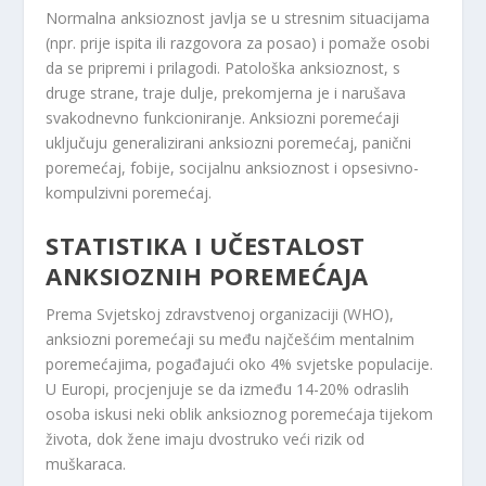
Normalna anksioznost javlja se u stresnim situacijama
(npr. prije ispita ili razgovora za posao) i pomaže osobi
da se pripremi i prilagodi. Patološka anksioznost, s
druge strane, traje dulje, prekomjerna je i narušava
svakodnevno funkcioniranje. Anksiozni poremećaji
uključuju generalizirani anksiozni poremećaj, panični
poremećaj, fobije, socijalnu anksioznost i opsesivno-
kompulzivni poremećaj.
STATISTIKA I UČESTALOST
ANKSIOZNIH POREMEĆAJA
Prema Svjetskoj zdravstvenoj organizaciji (WHO),
anksiozni poremećaji su među najčešćim mentalnim
poremećajima, pogađajući oko 4% svjetske populacije.
U Europi, procjenjuje se da između 14-20% odraslih
osoba iskusi neki oblik anksioznog poremećaja tijekom
života, dok žene imaju dvostruko veći rizik od
muškaraca.