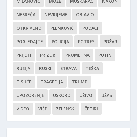
MILANOVIĆ
MOŽE
MUŠKARAC
NAKON
NESREĆA
NEVRIJEME
OBJAVIO
OTKRIVENO
PLENKOVIĆ
PODACI
POGLEDAJTE
POLICIJA
POTRES
POŽAR
PRIJETI
PRIZORI
PROMETNA
PUTIN
RUSIJA
RUSKI
STRAVA
TEŠKA
TISUĆE
TRAGEDIJA
TRUMP
UPOZORENJE
USKORO
UŽIVO
UŽAS
VIDEO
VIŠE
ZELENSKI
ČETIRI