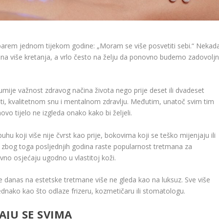
 barem jednom tijekom godine: „Moram se više posvetiti sebi.“ Nekad
 na više kretanja, a vrlo često na želju da ponovno budemo zadovoljn
zumije važnost zdravog načina života nego prije deset ili dvadeset
nosti, kvalitetnom snu i mentalnom zdravlju. Međutim, unatoč svim tim
vo tijelo ne izgleda onako kako bi željeli.
uhu koji više nije čvrst kao prije, bokovima koji se teško mijenjaju ili
avo zbog toga posljednjih godina raste popularnost tretmana za
no osjećaju ugodno u vlastitoj koži.
e danas na estetske tretmane više ne gleda kao na luksuz. Sve više
jednako kao što odlaze frizeru, kozmetičaru ili stomatologu.
AJU SE SVIMA