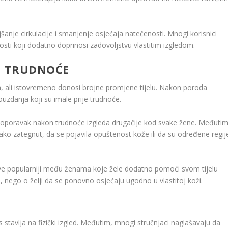
šanje cirkulacije i smanjenje osjećaja natečenosti. Mnogi korisnici
sti koji dodatno doprinosi zadovoljstvu vlastitim izgledom.
N TRUDNOĆE
va, ali istovremeno donosi brojne promjene tijelu. Nakon poroda
uzdanja koji su imale prije trudnoće.
 da oporavak nakon trudnoće izgleda drugačije kod svake žene. Međutim
ako zategnut, da se pojavila opuštenost kože ili da su određene regij
 sve popularniji među ženama koje žele dodatno pomoći svom tijelu
m, nego o želji da se ponovno osjećaju ugodno u vlastitoj koži.
s stavlja na fizički izgled. Međutim, mnogi stručnjaci naglašavaju da