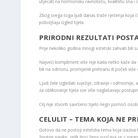
utjecati na hormonsku ravnotežu, kvalitetu sna i o
Zbog svega toga ljudi danas traže rješenja koja 
poboljšaju izgled tijela.
PRIRODNI REZULTATI POSTA
Prije nekoliko godina mnogi estetski zahvati bili s
Najveći kompliment više nije kada netko kaže da s
bili na odmoru, promijenili prehranu ili počeli više 
Ljudi žele izgledati svježije, zdravije i odmornije
za oblikovanje tijela sve više naglašavaju postupne
Cilj nije stvoriti savršeno tijelo nego pomoći osob
CELULIT – TEMA KOJA NE PR
Gotovo da ne postoji estetska tema koja izaziva tol
životne navike, velik broj žena suočava se s nj