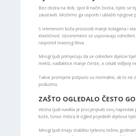
Bez obzira na dob, spol ili način života, tijelo 
zaustaviti. Možemo ga usporiti i ublažiti njegove 
S vremenom koža proizvodi manje kolagena i elas
elastičnost. Istovremeno se usporavaju određeni
raspored masnog tkiva.
Mnogi ljudi primjećuju da se određeni dijelovi tije
mekši, nadlaktice manje čvrste, a celulit vidljiviji 
Takve promjene potpuno su normalne, ali to ne zna
poduzmu.
ZAŠTO OGLEDALO ČESTO GOV
Većina ljudi navikla je procjenjivati svoj napred
kože, tonus mišića ili izgled pojedinih dijelova tijel
Mnogi ljudi imaju stabilnu tjelesnu težinu godinam