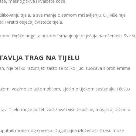
e, masnog tkiva i kvalitete kože.
likovanju tijela, a sve manje o samom mršavljenju. Cilj više nije
 i vratiti osjećaj čvrstoće tijela.
 nekome čvršće noge, a nekome smanjenje osjećaja natečenosti. Sve s
AVLJA TRAG NA TIJELU
, nije teško razumjeti zašto se toliko ljudi suočava s problemima
nalom, vozimo se automobilom, sjedimo tijekom sastanaka i često
stav. Tijelo može početi zadržavati više tekućine, a osjećaj težine u
suputnik modernog čovjeka. Dugotrajna izloženost stresu može