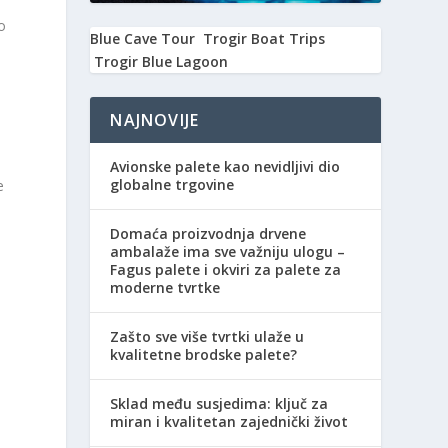
o
Blue Cave Tour
Trogir Boat Trips
Trogir Blue Lagoon
NAJNOVIJE
Avionske palete kao nevidljivi dio
globalne trgovine
e
Domaća proizvodnja drvene
ambalaže ima sve važniju ulogu –
Fagus palete i okviri za palete za
moderne tvrtke
Zašto sve više tvrtki ulaže u
kvalitetne brodske palete?
Sklad među susjedima: ključ za
miran i kvalitetan zajednički život