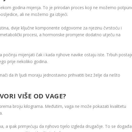
se tijekom godina mijenja. To je prirodan proces koji ne možemo potpun
posljedice, ali ne možemo ga izbjeći.
tina, dvije ključne komponente odgovorne za njezinu čvrstoću i
 metabolički procesi, a hormonske promjene dodatno utječu na
la počinju mijenjati čak i kada njihove navike ostaju iste. Trbuh postaj
nego prije nekoliko godina.
či da ih ljudi moraju jednostavno prihvatiti bez želje da nešto
ORI VIŠE OD VAGE?
ak prema broju kilograma. Međutim, vaga ne može pokazati kvalitetu
a.
a, a ipak primjećuju da njihovo tijelo izgleda drugačije. To se događa