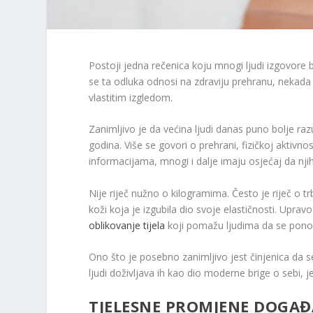
Postoji jedna rečenica koju mnogi ljudi izgovore
se ta odluka odnosi na zdraviju prehranu, nekada
vlastitim izgledom.
Zanimljivo je da većina ljudi danas puno bolje ra
godina. Više se govori o prehrani, fizičkoj aktiv
informacijama, mnogi i dalje imaju osjećaj da njiho
Nije riječ nužno o kilogramima. Često je riječ o trb
koži koja je izgubila dio svoje elastičnosti. Upr
oblikovanje tijela
koji pomažu ljudima da se ponov
Ono što je posebno zanimljivo jest činjenica da s
ljudi doživljava ih kao dio moderne brige o sebi, 
TJELESNE PROMJENE DOGAĐ