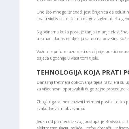
Ono što mnoge iznenadi jest činjenica da celulit
imaju vidljiv celulit jer na njegov izgled utječu gen
S godinama koža postaje tanja i manje elastična, 
tretmani danas ne djeluju samo na površinu kože 
Važno je pritom razumjeti da cilj nije postići nere
osjeća ugodnije u vlastitom tijelu.
TEHNOLOGIJA KOJA PRATI 
Današnji tretmani oblikovanja tijela razvijeni su 
za višednevni oporavak ili dugotrajne procedure 
Zbog toga su neinvazivni tretmani postali toliko
svakodnevnim obvezama.
Jedan od primjera takvog pristupa je Bodysculpt
elektrostimulaciju mišića, limfnu drenažu i infrac