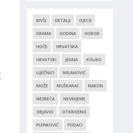
BIVŠI
DETALJI
DJECA
DRAMA
GODINA
HOROR
HOĆE
HRVATSKA
HRVATSKI
JEDNA
KOLIKO
,
LIJEČNICI
MILANOVIĆ
e
MOŽE
MUŠKARAC
NAKON
NESREĆA
NEVRIJEME
OBJAVIO
OTKRIVENO
PLENKOVIĆ
PODACI