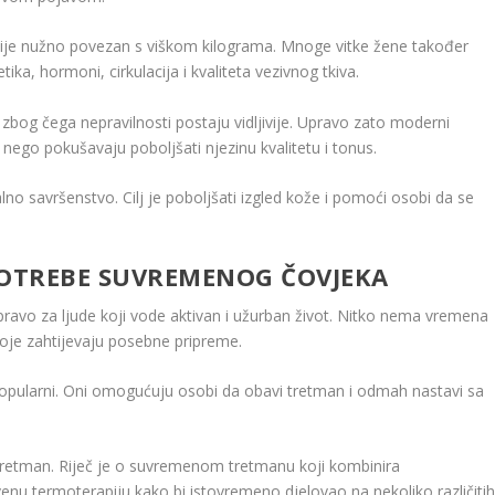
 nije nužno povezan s viškom kilograma. Mnoge vitke žene također
etika, hormoni, cirkulacija i kvaliteta vezivnog tkiva.
zbog čega nepravilnosti postaju vidljivije. Upravo zato moderni
nego pokušavaju poboljšati njezinu kvalitetu i tonus.
alno savršenstvo. Cilj je poboljšati izgled kože i pomoći osobi da se
POTREBE SUVREMENOG ČOVJEKA
upravo za ljude koji vode aktivan i užurban život. Nitko nema vremena
koje zahtijevaju posebne pripreme.
 popularni. Oni omogućuju osobi da obavi tretman i odmah nastavi sa
 tretman. Riječ je o suvremenom tretmanu koji kombinira
rvenu termoterapiju kako bi istovremeno djelovao na nekoliko različiti