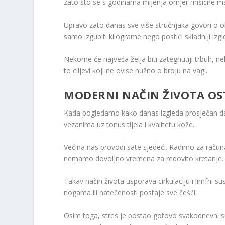
zato što se s godinama mijenja omjer mišićne mas
Upravo zato danas sve više stručnjaka govori o ob
samo izgubiti kilograme nego postići skladniji izgled
Nekome će najveća želja biti zategnutiji trbuh,
to ciljevi koji ne ovise nužno o broju na vagi.
MODERNI NAČIN ŽIVOTA OST
Kada pogledamo kako danas izgleda prosječan dan
vezanima uz tonus tijela i kvalitetu kože.
Većina nas provodi sate sjedeći. Radimo za raču
nemamo dovoljno vremena za redovito kretanje.
Takav način života usporava cirkulaciju i limfni su
nogama ili natečenosti postaje sve češći.
Osim toga, stres je postao gotovo svakodnevni 