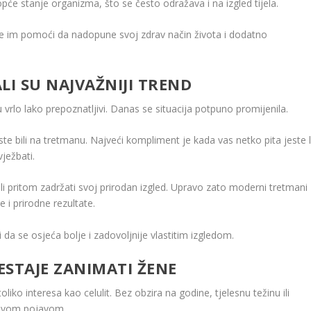
pće stanje organizma, što se često odražava i na izgled tijela.
će im pomoći da nadopune svoj zdrav način života i dodatno
LI SU NAJVAŽNIJI TREND
u vrlo lako prepoznatljivi. Danas se situacija potpuno promijenila.
te bili na tretmanu. Najveći kompliment je kada vas netko pita jeste l
vježbati.
, ali pritom zadržati svoj prirodan izgled. Upravo zato moderni tretmani
 i prirodne rezultate.
i da se osjeća bolje i zadovoljnije vlastitim izgledom.
ESTAJE ZANIMATI ŽENE
iko interesa kao celulit. Bez obzira na godine, tjelesnu težinu ili
egovom pojavom.