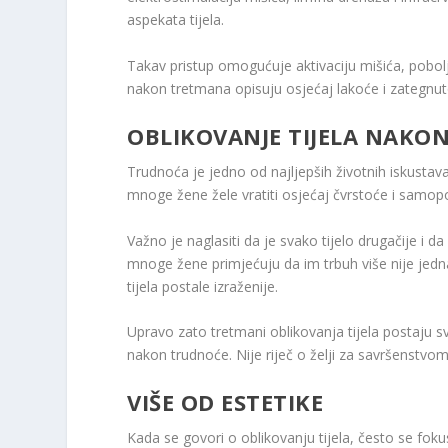
aspekata tijela.
Takav pristup omogućuje aktivaciju mišića, pobolj
nakon tretmana opisuju osjećaj lakoće i zategnuto
OBLIKOVANJE TIJELA NAKO
Trudnoća je jedno od najljepših životnih iskusta
mnoge žene žele vratiti osjećaj čvrstoće i samopo
Važno je naglasiti da je svako tijelo drugačije i
mnoge žene primjećuju da im trbuh više nije jedn
tijela postale izraženije.
Upravo zato tretmani oblikovanja tijela postaju
nakon trudnoće. Nije riječ o želji za savršenstvo
VIŠE OD ESTETIKE
Kada se govori o oblikovanju tijela, često se foku