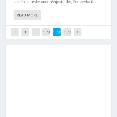
zaleđa, istarske unutrašnjosti Like, Žumberka ili...
READ MORE
1
…
1.79
1.796
1.79
5
7