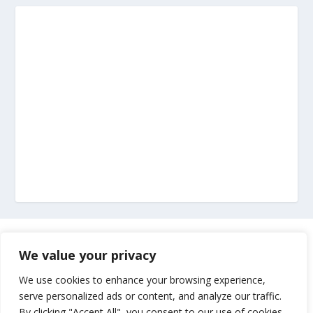
Marketing
We value your privacy
Impressum
We use cookies to enhance your browsing experience,
serve personalized ads or content, and analyze our traffic.
By clicking "Accept All", you consent to our use of cookies.
Uvjeti korištenja