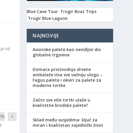
Blue Cave Tour
Trogir Boat Trips
Trogir Blue Lagoon
NAJNOVIJE
nja od
Avionske palete kao nevidljivi dio
globalne trgovine
Domaća proizvodnja drvene
ambalaže ima sve važniju ulogu –
Fagus palete i okviri za palete za
moderne tvrtke
Zašto sve više tvrtki ulaže u
kvalitetne brodske palete?
.79
Sklad među susjedima: ključ za
miran i kvalitetan zajednički život
7