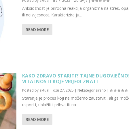
Posted by
aktual
|
tra 7, 2025
|
Zdravlje
|
Anksioznost je prirodna reakcija organizma na stres, op
ili neizvjesnost. Karakterizira ju...
READ MORE
KAKO ZDRAVO STARITI? TAJNE DUGOVJEČNOS
VITALNOSTI KOJE VRIJEDI ZNATI
Posted by
aktual
|
ožu 27, 2025
|
Nekategorizirano
|
Starenje je proces koji ne možemo zaustaviti, ali ga mo
usporiti, ublažiti i prihvatiti na...
READ MORE