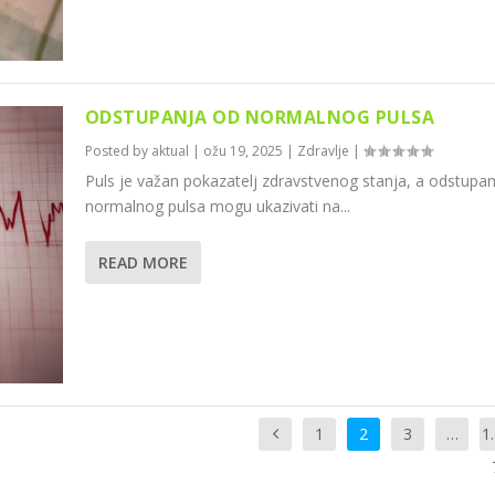
ODSTUPANJA OD NORMALNOG PULSA
Posted by
aktual
|
ožu 19, 2025
|
Zdravlje
|
Puls je važan pokazatelj zdravstvenog stanja, a odstupa
normalnog pulsa mogu ukazivati na...
READ MORE
1
2
3
…
1