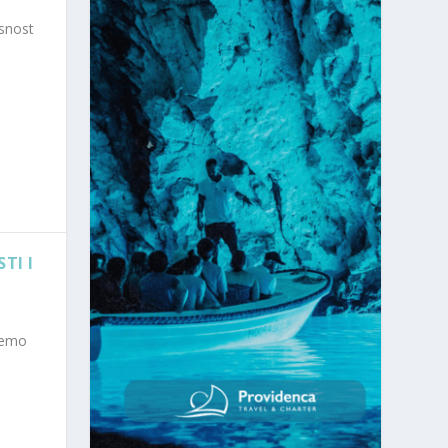
asnost
TI I
žemo