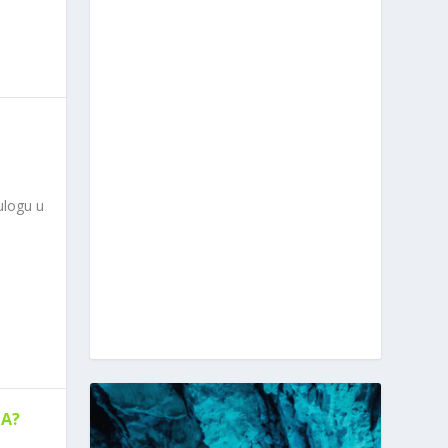
ulogu u
RA?