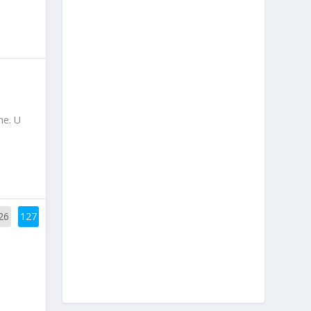
ne. U
26
127