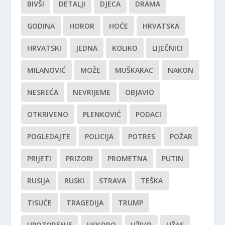
BIVŠI
DETALJI
DJECA
DRAMA
GODINA
HOROR
HOĆE
HRVATSKA
HRVATSKI
JEDNA
KOLIKO
LIJEČNICI
MILANOVIĆ
MOŽE
MUŠKARAC
NAKON
NESREĆA
NEVRIJEME
OBJAVIO
OTKRIVENO
PLENKOVIĆ
PODACI
POGLEDAJTE
POLICIJA
POTRES
POŽAR
PRIJETI
PRIZORI
PROMETNA
PUTIN
RUSIJA
RUSKI
STRAVA
TEŠKA
TISUĆE
TRAGEDIJA
TRUMP
UPOZORENJE
USKORO
UŽIVO
UŽAS