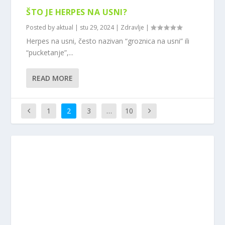
ŠTO JE HERPES NA USNI?
Posted by
aktual
|
stu 29, 2024
|
Zdravlje
|
Herpes na usni, često nazivan “groznica na usni” ili
“pucketanje”,...
READ MORE
1
2
3
…
10