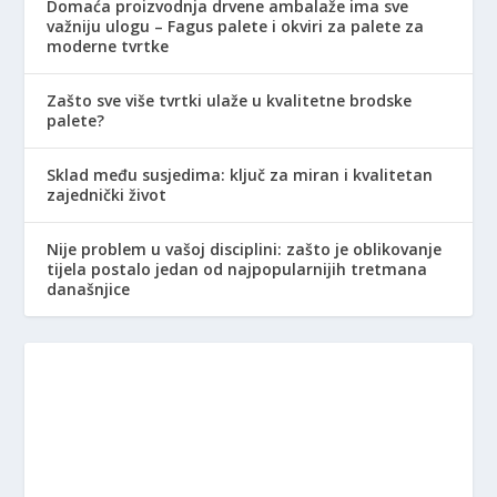
Domaća proizvodnja drvene ambalaže ima sve
važniju ulogu – Fagus palete i okviri za palete za
moderne tvrtke
Zašto sve više tvrtki ulaže u kvalitetne brodske
palete?
Sklad među susjedima: ključ za miran i kvalitetan
zajednički život
Nije problem u vašoj disciplini: zašto je oblikovanje
tijela postalo jedan od najpopularnijih tretmana
današnjice