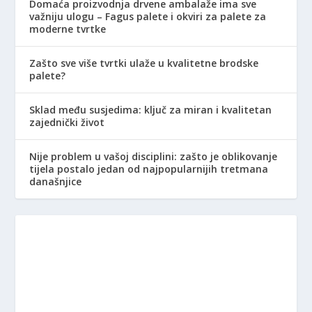
Domaća proizvodnja drvene ambalaže ima sve
važniju ulogu – Fagus palete i okviri za palete za
moderne tvrtke
Zašto sve više tvrtki ulaže u kvalitetne brodske
palete?
Sklad među susjedima: ključ za miran i kvalitetan
zajednički život
Nije problem u vašoj disciplini: zašto je oblikovanje
tijela postalo jedan od najpopularnijih tretmana
današnjice