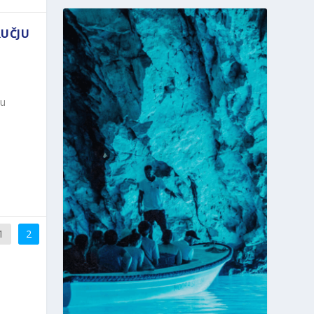
RUČJU
 u
1
2