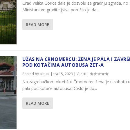
Grad Velika Gorica dala je dozvolu za gradnju zgrada, no
Ministarstvo graditeljstva poručilo je da...
READ MORE
UŽAS NA ČRNOMERCU: ŽENA JE PALA I ZAVRŠ
POD KOTAČIMA AUTOBUSA ZET-A
Posted by
aktual
|
tra 15, 2023
|
Vijesti
|
Na zagrebačkom okretištu Črnomerec žena je u subotu u
pala pod kotače autobusa.Došlo je do...
READ MORE