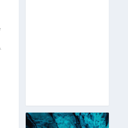
e
.
a
a