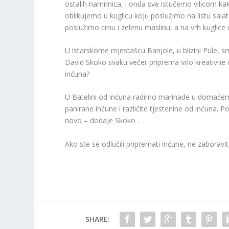
ostalih namirnica, i onda sve istučemo vilicom kak
oblikujemo u kuglicu koju poslužimo na listu sal
poslužimo crnu i zelenu maslinu, a na vrh kuglice 
U istarskome mjestašcu Banjole, u blizini Pule, s
David Skoko svaku večer priprema vrlo kreativne i
inćuna?
U Batelini od inćuna radimo marinade u domaćem 
panirane inćune i različite tjestenine od inćuna. 
novo – dodaje Skoko .
Ako ste se odlučili pripremati inćune, ne zaboravite
SHARE: