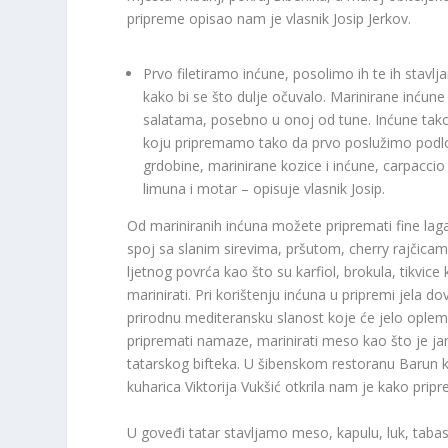
pripreme opisao nam je vlasnik Josip Jerkov.
Prvo filetiramo inćune, posolimo ih te ih stavl
kako bi se što dulje očuvalo. Marinirane inćun
salatama, posebno u onoj od tune. Inćune tako
koju pripremamo tako da prvo poslužimo podlog
grdobine, marinirane kozice i inćune, carpacci
limuna i motar – opisuje vlasnik Josip.
Od mariniranih inćuna možete pripremati fine lag
spoj sa slanim sirevima, pršutom, cherry rajčicam
ljetnog povrća kao što su karfiol, brokula, tikvic
marinirati. Pri korištenju inćuna u pripremi jela d
prirodnu mediteransku slanost koje će jelo opl
pripremati namaze, marinirati meso kao što je janje
tatarskog bifteka. U šibenskom restoranu Barun ko
kuharica Viktorija Vukšić otkrila nam je kako pripr
U goveđi tatar stavljamo meso, kapulu, luk, taba