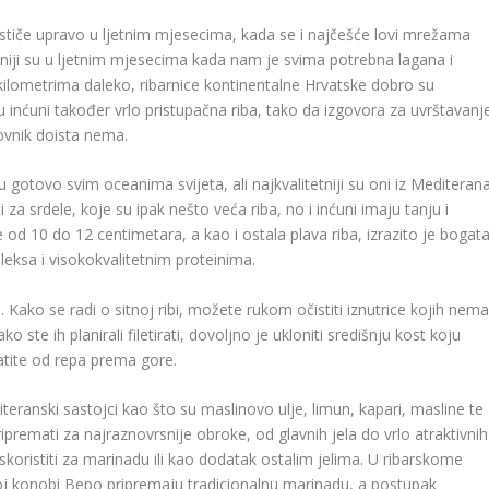
stiče upravo u ljetnim mjesecima, kada se i najčešće lovi mrežama
oželjniji su u ljetnim mjesecima kada nam je svima potrebna lagana i
kilometrima daleko, ribarnice kontinentalne Hrvatske dobro su
inćuni također vrlo pristupačna riba, tako da izgovora za uvrštavanj
lovnik doista nema.
e u gotovo svim oceanima svijeta, ali najkvalitetniji su oni iz Mediterana
za srdele, koje su ipak nešto veća riba, no i inćuni imaju tanju i
 od 10 do 12 centimetara, a kao i ostala plava riba, izrazito je bogat
ksa i visokokvalitetnim proteinima.
ati. Kako se radi o sitnoj ribi, možete rukom očistiti iznutrice kojih nem
 ste ih planirali filetirati, dovoljno je ukloniti središnju kost koju
tite od repa prema gore.
teranski sastojci kao što su maslinovo ulje, limun, kapari, masline te
ripremati za najraznovrsnije obroke, od glavnih jela do vrlo atraktivnih
 iskoristiti za marinadu ili kao dodatak ostalim jelima. U ribarskome
skoj konobi Bepo pripremaju tradicionalnu marinadu, a postupak