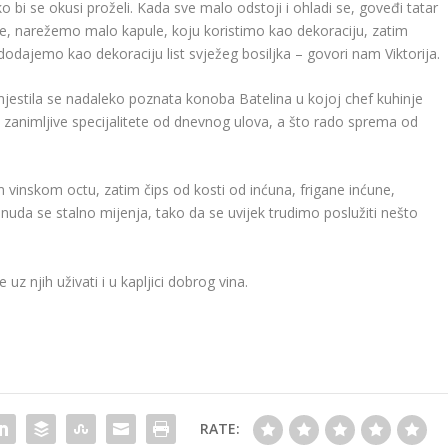
o bi se okusi proželi. Kada sve malo odstoji i ohladi se, goveđi tatar
ate, narežemo malo kapule, koju koristimo kao dekoraciju, zatim
dodajemo kao dekoraciju list svježeg bosiljka – govori nam Viktorija.
mjestila se nadaleko poznata konoba Batelina u kojoj chef kuhinje
 zanimljive specijalitete od dnevnog ulova, a što rado sprema od
vinskom octu, zatim čips od kosti od inćuna, frigane inćune,
Ponuda se stalno mijenja, tako da se uvijek trudimo poslužiti nešto
 uz njih uživati i u kapljici dobrog vina.
RATE: