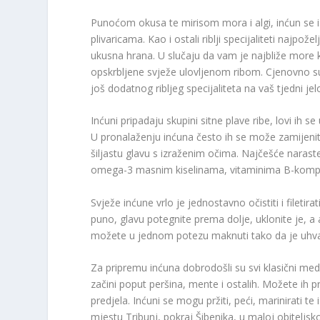
Punoćom okusa te mirisom mora i algi, inćun se i
plivaricama. Kao i ostali riblji specijaliteti najp
ukusna hrana. U slučaju da vam je najbliže more 
opskrbljene svježe ulovljenom ribom. Cjenovno su 
još dodatnog ribljeg specijaliteta na vaš tjedni je
Inćuni pripadaju skupini sitne plave ribe, lovi ih s
U pronalaženju inćuna često ih se može zamijeniti 
šiljastu glavu s izraženim očima. Najčešće naraste
omega-3 masnim kiselinama, vitaminima B-komple
Svježe inćune vrlo je jednostavno očistiti i filetir
puno, glavu potegnite prema dolje, uklonite je, a ako
možete u jednom potezu maknuti tako da je uhva
Za pripremu inćuna dobrodošli su svi klasični medi
začini poput peršina, mente i ostalih. Možete ih p
predjela. Inćuni se mogu pržiti, peći, marinirati te
mjestu Tribunj, pokraj Šibenika, u maloj obitelj