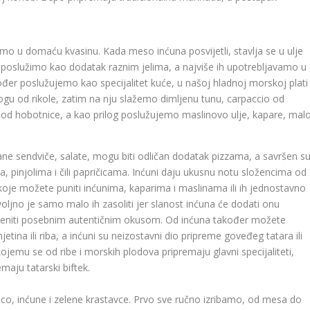
jamo u domaću kvasinu. Kada meso inćuna posvijetli, stavlja se u ulje
e poslužimo kao dodatak raznim jelima, a najviše ih upotrebljavamo u
đer poslužujemo kao specijalitet kuće, u našoj hladnoj morskoj plati
u od rikole, zatim na nju slažemo dimljenu tunu, carpaccio od
o od hobotnice, a kao prilog poslužujemo maslinovo ulje, kapare, mal
ane sendviče, salate, mogu biti odličan dodatak pizzama, a savršen s
a, pinjolima i čili papričicama. Inćuni daju ukusnu notu složencima od
e koje možete puniti inćunima, kaparima i maslinama ili ih jednostavno
ovoljno je samo malo ih zasoliti jer slanost inćuna će dodati onu
emeniti posebnim autentičnim okusom. Od inćuna također možete
tina ili riba, a inćuni su neizostavni dio pripreme goveđeg tatara ili
jemu se od ribe i morskih plodova pripremaju glavni specijaliteti,
emaju tatarski biftek.
sco, inćune i zelene krastavce. Prvo sve ručno izribamo, od mesa do